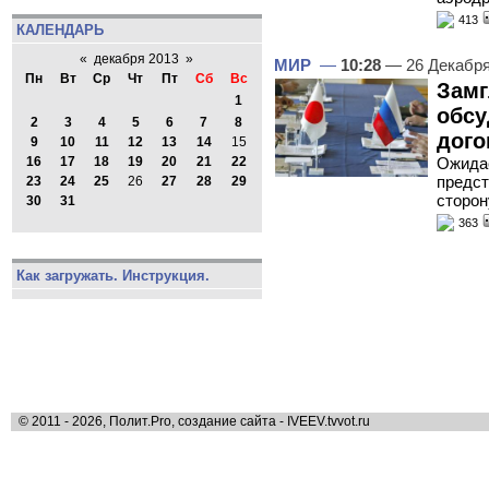
413
КАЛЕНДАРЬ
«
декабря 2013
»
МИР
—
10:28
— 26 Декабр
Пн
Вт
Ср
Чт
Пт
Сб
Вс
Замг
1
обсу
2
3
4
5
6
7
8
дого
9
10
11
12
13
14
15
Ожидае
16
17
18
19
20
21
22
предст
23
24
25
26
27
28
29
сторон
30
31
363
Как загружать. Инструкция.
© 2011 - 2026, Полит.Pro, создание сайта - IVEEV.tvvot.ru