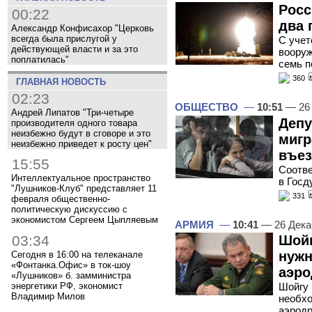
Росс
00:22
два 
Александр Конфисахор "Церковь
всегда была прислугой у
С учет
действующей власти и за это
вооруж
поплатилась"
семь п
360
ГЛАВНАЯ НОВОСТЬ
02:23
ОБЩЕСТВО
—
10:51
— 26 
Андрей Липатов "Три-четыре
Депу
производителя одного товара
неизбежно будут в сговоре и это
мигр
неизбежно приведет к росту цен"
въез
15:55
Соотве
Интеллектуальное пространство
в Госд
"Лушников-Клуб" представляет 11
331
февраля общественно-
политическую дискуссию с
экономистом Сергеем Цыпляевым
АРМИЯ
—
10:41
— 26 Дека
03:34
Шойг
нужн
Сегодня в 16:00 на телеканале
«Фонтанка.Офис» в ток-шоу
аэро
«Лушников» б. замминистра
энергетики РФ, экономист
Шойгу 
Владимир Милов
необхо
аэродр