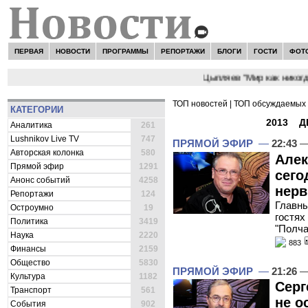
ПЕРВАЯ
НОВОСТИ
ПРОГРАММЫ
РЕПОРТАЖИ
БЛОГИ
ГОСТИ
ФОТ
НОВОСТИ:
Сергей Цыпляев "Мир как никогда близ
ТОП новостей
|
ТОП обсуждаемых 
КАТЕГОРИИ
ВСЕ НОВОСТИ -
2013
»
Д
Аналитика
261
Lushnikov Live TV
747
ПРЯМОЙ ЭФИР
—
22:43
—
Авторская колонка
580
Алек
Прямой эфир
1291
сего
Анонс событий
4258
нер
Репортажи
124
Главны
Остроумно
19
гостях
Политика
3419
"Полча
Наука
2220
883
Финансы
2159
Общество
5830
ПРЯМОЙ ЭФИР
—
21:26
—
Культура
1182
Серг
Транспорт
561
не о
События
902