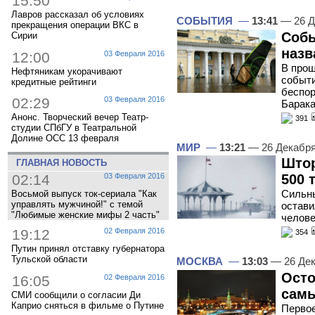
15:50
Лавров рассказал об условиях
СОБЫТИЯ
—
13:41
— 26 Д
прекращения операции ВКС в
Собы
Сирии
назв
12:00
03 Февраля 2016
В про
Нефтяникам укорачивают
событи
кредитные рейтинги
беспор
02:29
03 Февраля 2016
Барак
Анонс. Творческий вечер Театр-
391
студии СПбГУ в Театральной
Долине ОСС 13 февраля
МИР
—
13:21
— 26 Декабр
Штор
ГЛАВНАЯ НОВОСТЬ
02:14
03 Февраля 2016
500 
Сильны
Восьмой выпуск ток-сериала "Как
управлять мужчиной!" с темой
остави
"Любимые женские мифы 2 часть"
челове
19:12
02 Февраля 2016
354
Путин принял отставку губернатора
Тульской области
МОСКВА
—
13:03
— 26 Дек
Осто
16:05
02 Февраля 2016
самы
СМИ сообщили о согласии Ди
Каприо сняться в фильме о Путине
Первое