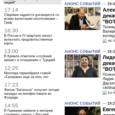
людей"
АНОНС СОБЫТИЙ
—
19:4
17:14
Алек
дека
Сбербанк надеется договорится со
всеми валютными ипотечниками –
"ВОТ
Греф
Тележу
16:30
Валери
взгляд
В России в IV квартале начнут
выпускать продовольственные
467
карты
13:00
АНОНС СОБЫТИЙ
—
19:3
В Кремле отметили «глубокий
Лиди
кризис» в отношениях с Турцией
дека
12:25
"ВОТ
Миллера переизбрали главой
Психол
«Газпрома» еще на пять лет
Лидия 
Дауэнг
17:23
свобо
Фильм "Батальон" получил четыре
612
награды на кинофестивале во
Флориде
АНОНС СОБЫТИЙ
—
19:2
14:55
Евге
В Германии заявили о желании
сохранить диалог с Россией