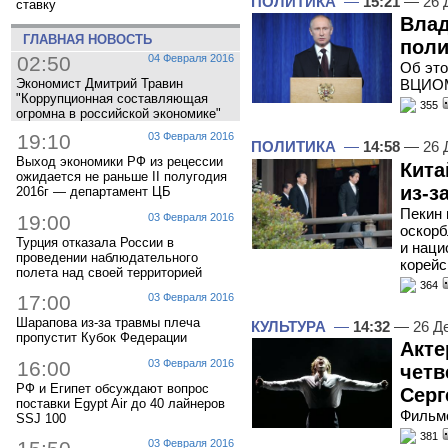
ПОЛИТИКА
—
15:21
— 26 
ставку
Влад
ГЛАВНАЯ НОВОСТЬ
поли
02:50
04 Февраля 2016
Об это
Экономист Дмитрий Травин
ВЦИО
"Коррупционная составляющая
355
огромна в российской экономике"
19:10
03 Февраля 2016
ПОЛИТИКА
—
14:58
— 26 
Выход экономики РФ из рецессии
Кита
ожидается не раньше II полугодия
из-з
2016г — департамент ЦБ
Пекин 
19:00
03 Февраля 2016
оскорб
Турция отказала России в
и наци
проведении наблюдательного
корейс
полета над своей территорией
364
17:00
03 Февраля 2016
Шарапова из-за травмы плеча
КУЛЬТУРА
—
14:32
— 26 Д
пропустит Кубок Федерации
Акте
16:00
03 Февраля 2016
четв
РФ и Египет обсуждают вопрос
Серг
поставки Egypt Air до 40 лайнеров
Фильмо
SSJ 100
381
03 Февраля 2016