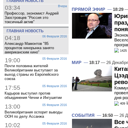
ГЛАВНАЯ НОВОСТЬ
03:34
Вчера
ПРЯМОЙ ЭФИР
—
18:29
—
Профессор, экономист Андрей
Юрий
Заостровцев "Россия это
праз
токсичный актив"
поня
ГЛАВНАЯ НОВОСТЬ
Эконом
04:18
06 Февраля 2016
Весело
Александр Мамонтов "85
програ
процентов кинорынка занято
1425
американским кино"
19:00
05 Февраля 2016
МИР
—
18:17
— 26 Декабр
Почти половина жителей
Кита
Великобритании выступают за
Цзэд
выход страны из Европейского
союза
рев
17:55
05 Февраля 2016
Коммун
провел
Кадыров выступил против
дня ро
объединения Чечни и Ингушетии
409
13:00
05 Февраля 2016
Великобритания оспорит выводы
СОБЫТИЯ
—
16:50
— 26 Д
ООН по делу Ассанжа
Все 
10:02
05 Февраля 2016