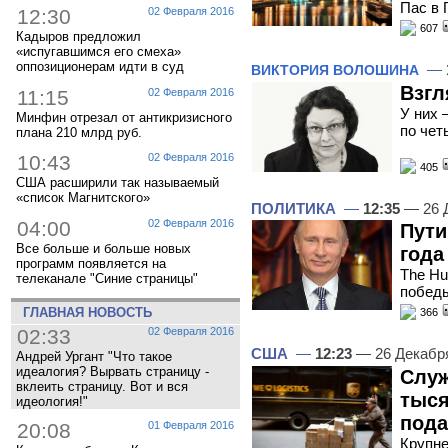
Пас в 
12:30
02 Февраля 2016
607
Кадыров предложил
«испугавшимся его смеха»
оппозиционерам идти в суд
—
ВИКТОРИЯ ВОЛОШИНА
Взгл
11:15
02 Февраля 2016
У них 
Минфин отрезал от антикризисного
по чет
плана 210 млрд руб.
10:43
02 Февраля 2016
405
США расширили так называемый
«список Магнитского»
ПОЛИТИКА
—
12:35
— 26 
04:00
02 Февраля 2016
Пути
Все больше и больше новых
года
программ появляется на
The Hu
телеканале "Синие страницы"
победы
ГЛАВНАЯ НОВОСТЬ
366
02:33
02 Февраля 2016
США
—
12:23
— 26 Декабр
Андрей Ургант "Что такое
идеалогия? Вырвать страницу -
Служ
вклеить страницу. Вот и вся
тыся
идеология!"
пода
20:08
01 Февраля 2016
Крупне