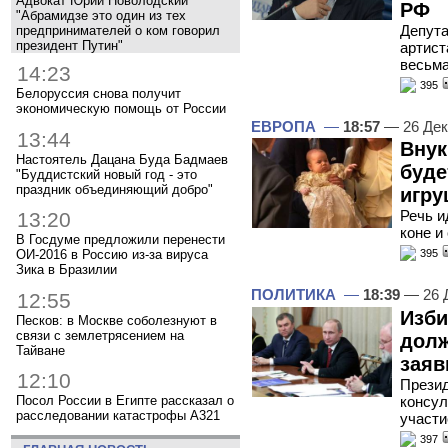
Адвокат Юрий Новолодский
РФ
"Абрамидзе это один из тех
Депута
предпринимателей о ком говорил
президент Путин"
артист
весьма
14:23
395
Белоруссия снова получит
экономическую помощь от России
ЕВРОПА
—
18:57
— 26 Дек
13:44
Внук
Настоятель Дацана Буда Бадмаев
буде
"Буддистский новый год - это
праздник объединяющий добро"
игру
Речь и
13:20
коне и
В Госдуме предложили перенести
ОИ-2016 в Россию из-за вируса
395
Зика в Бразилии
ПОЛИТИКА
—
18:39
— 26 
12:55
Изби
Песков: в Москве соболезнуют в
связи с землетрясением на
долж
Тайване
заяв
12:10
Презид
консул
Посол России в Египте рассказал о
расследовании катастрофы A321
участи
397