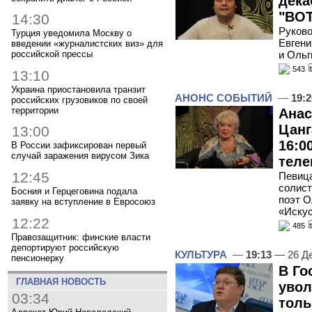
дека
"ВОТ
14:30
Руково
Турция уведомила Москву о
Евгени
введении «журналистских виз» для
и Ольг
российской прессы
543
13:10
Украина приостановила транзит
АНОНС СОБЫТИЙ
—
19:2
российских грузовиков по своей
территории
Анас
Цанг
13:00
16:0
В России зафиксирован первый
случай заражения вирусом Зика
теле
12:45
Певица
солист
Босния и Герцеговина подала
поэт О
заявку на вступление в Евросоюз
«Искус
12:22
485
Правозащитник: финские власти
депортируют российскую
КУЛЬТУРА
—
19:13
— 26 Д
пенсионерку
В Го
ГЛАВНАЯ НОВОСТЬ
увол
03:34
толь