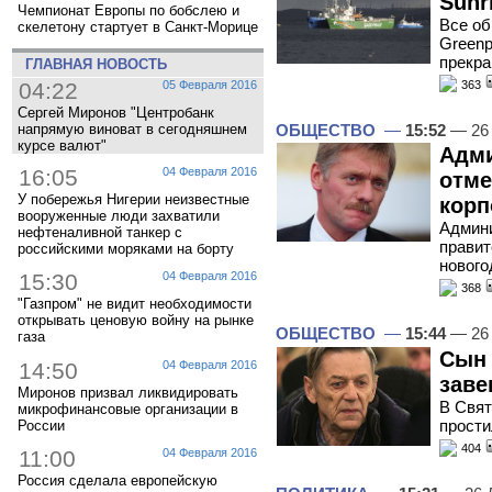
Sunr
Чемпионат Европы по бобслею и
Все об
скелетону стартует в Санкт-Морице
Greenp
прекра
ГЛАВНАЯ НОВОСТЬ
363
04:22
05 Февраля 2016
Сергей Миронов "Центробанк
ОБЩЕСТВО
—
15:52
— 26 
напрямую виноват в сегодняшнем
курсе валют"
Адми
16:05
04 Февраля 2016
отме
У побережья Нигерии неизвестные
корп
вооруженные люди захватили
Админи
нефтеналивной танкер с
правит
российскими моряками на борту
нового
15:30
04 Февраля 2016
368
"Газпром" не видит необходимости
открывать ценовую войну на рынке
ОБЩЕСТВО
—
15:44
— 26 
газа
Сын 
14:50
04 Февраля 2016
заве
Миронов призвал ликвидировать
В Свя
микрофинансовые организации в
прости
России
404
11:00
04 Февраля 2016
Россия сделала европейскую