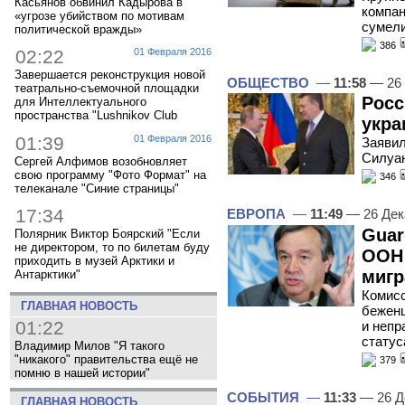
Касьянов обвинил Кадырова в
компан
«угрозе убийством по мотивам
сумели
политической вражды»
386
02:22
01 Февраля 2016
Завершается реконструкция новой
ОБЩЕСТВО
—
11:58
— 26 
театрально-съемочной площадки
Росс
для Интеллектуального
пространства "Lushnikov Club
укра
01:39
01 Февраля 2016
Заявил
Силуа
Сергей Алфимов возобновляет
свою программу "Фото Формат" на
346
телеканале "Синие страницы"
17:34
ЕВРОПА
—
11:49
— 26 Дек
Guar
Полярник Виктор Боярский "Если
не директором, то по билетам буду
ООН 
приходить в музей Арктики и
мигр
Антарктики"
Комисс
ГЛАВНАЯ НОВОСТЬ
беженц
01:22
и непр
статус
Владимир Милов "Я такого
"никакого" правительства ещё не
379
помню в нашей истории"
СОБЫТИЯ
—
11:33
— 26 Д
ГЛАВНАЯ НОВОСТЬ