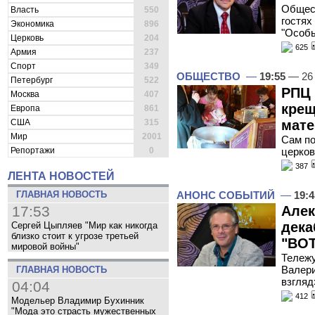
Общес
Власть
550
гостях
Экономика
896
"Особы
Церковь
204
625
Армия
237
Спорт
349
ОБЩЕСТВО
—
19:55
— 26 
Петербург
522
РПЦ 
Москва
407
крещ
Европа
861
мате
США
315
Мир
2001
Сам по
церков
Репортажи
0
387
ЛЕНТА НОВОСТЕЙ
АНОНС СОБЫТИЙ
—
19:4
ГЛАВНАЯ НОВОСТЬ
Алек
17:53
дека
Сергей Цыпляев "Мир как никогда
близко стоит к угрозе третьей
"ВОТ
мировой войны"
Тележу
Валери
ГЛАВНАЯ НОВОСТЬ
взгляд
04:04
412
Модельер Владимир Бухинник
"Мода это страсть мужественных