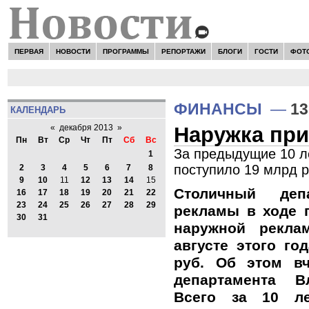
ПЕРВАЯ
НОВОСТИ
ПРОГРАММЫ
РЕПОРТАЖИ
БЛОГИ
ГОСТИ
ФОТ
ФИНАНСЫ
—
13
КАЛЕНДАРЬ
Наружка при
«
декабря 2013
»
Пн
Вт
Ср
Чт
Пт
Сб
Вс
За предыдущие 10 л
1
поступило 19 млрд р
2
3
4
5
6
7
8
9
10
11
12
13
14
15
Столичный де
16
17
18
19
20
21
22
23
24
25
26
27
28
29
рекламы в ходе 
30
31
наружной рекла
августе этого го
руб. Об этом в
департамента В
Всего за 10 ле