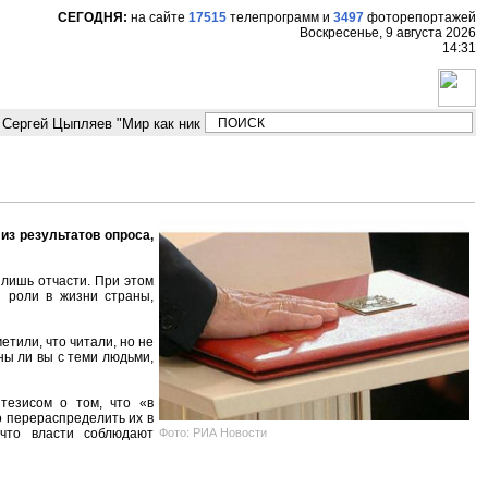
СЕГОДНЯ:
на сайте
17515
телепрограмм
и
3497
фоторепортажей
Воскресенье, 9 августа 2026
14:31
Сергей Цыпляев "Мир как никогда близко стоит к угрозе третьей мировой
из результатов опроса,
 лишь отчасти. При этом
й роли в жизни страны,
етили, что читали, но не
ны ли вы с теми людьми,
тезисом о том, что «в
 перераспределить их в
Фото: РИА Новости
 что власти соблюдают