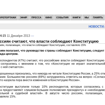
ОРЕПОРТАЖИ
ЭФИР
ПРЕССА
КИНО
СОБЫТИЯ
КНИГИ
МЫ
ПАМЯТЬ
НОВОСТИ:
4:15
11 Декабря 2013
—
ссиян считают, что власти соблюдают Конституцию
сиян, полагающих, что власти соблюдают Конституцию, составляло 15%
иян полагают, что руководство страны соблюдает Конституцию, следует 
ада-центром.
спондентов (47%) считают, что российские власти соблюдают Конституцию
огласились с мнением о том, что «Конституция не играет значительно
 с ней считается».
прошенных признались, что никогда не читали Конституцию России, а 25% отм
ние. Большинство россиян (69%) затруднилось ответить на вопрос «Соглас
что назрела пора внести изменения в Конституцию России».
ституции выступили только 10% респондентов, которые согласились с 
а предоставляет слишком большие полномочия президенту» и «необходимо
тельной и судебной властей». В августе число россиян, полагающих,
авляло 15%.