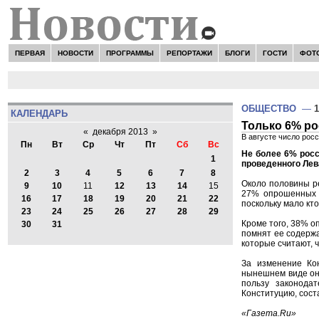
ПЕРВАЯ
НОВОСТИ
ПРОГРАММЫ
РЕПОРТАЖИ
БЛОГИ
ГОСТИ
ФОТ
ОБЩЕСТВО
—
1
КАЛЕНДАРЬ
Только 6% ро
«
декабря 2013
»
В августе число рос
Пн
Вт
Ср
Чт
Пт
Сб
Вс
Не более 6% росс
1
проведенного Лев
2
3
4
5
6
7
8
Около половины ре
9
10
11
12
13
14
15
27% опрошенных с
16
17
18
19
20
21
22
поскольку мало кто
23
24
25
26
27
28
29
Кроме того, 38% о
30
31
помнят ее содержа
которые считают, 
За изменение Кон
нынешнем виде он
пользу законода
Конституцию, сост
«Газета.Ru»