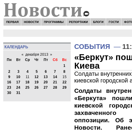
ПЕРВАЯ
НОВОСТИ
ПРОГРАММЫ
РЕПОРТАЖИ
БЛОГИ
ГОСТИ
ФОТ
СОБЫТИЯ
—
11
КАЛЕНДАРЬ
«Беркут» пош
«
декабря 2013
»
Пн
Вт
Ср
Чт
Пт
Сб
Вс
Киева
1
2
3
4
5
6
7
8
Солдаты внутренних
9
10
11
12
13
14
15
киевской городской 
16
17
18
19
20
21
22
23
24
25
26
27
28
29
Солдаты внутре
30
31
«Беркута» пошл
киевской городс
захваченног
оппозиции. Об 
Новости. Ран