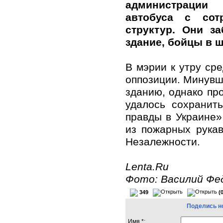
администраци
автобуса с сот
структур. Они з
здание, бойцы в 
В мэрии к утру сре
оппозиции. Минувш
зданию, однако пр
удалось сохранит
правды в Украине»
из пожарных рукав
Незалежности.
Lenta.Ru
Фото: Василий Фед
349
(
Поделись н
Имя *: