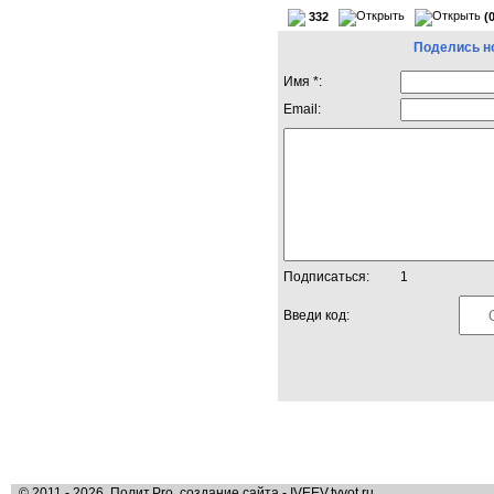
332
(
Поделись н
Имя *:
Email:
Подписаться:
1
Введи код:
© 2011 - 2026, Полит.Pro, создание сайта - IVEEV.tvvot.ru