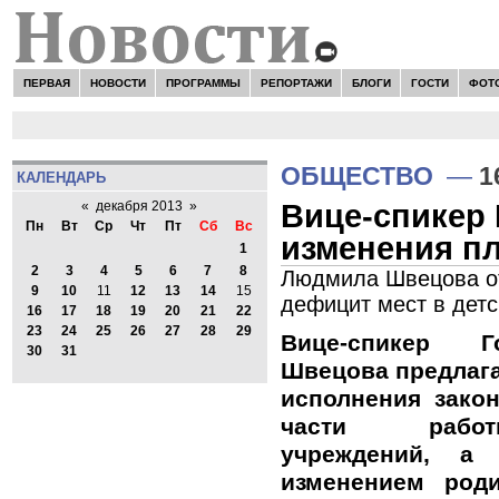
ПЕРВАЯ
НОВОСТИ
ПРОГРАММЫ
РЕПОРТАЖИ
БЛОГИ
ГОСТИ
ФОТ
Н
ОБЩЕСТВО
—
1
КАЛЕНДАРЬ
Вице-спикер
«
декабря 2013
»
Пн
Вт
Ср
Чт
Пт
Сб
Вс
изменения пл
1
2
3
4
5
6
7
8
Людмила Швецова от
9
10
11
12
13
14
15
дефицит мест в детс
16
17
18
19
20
21
22
23
24
25
26
27
28
29
Вице-спикер 
30
31
Швецова предлага
исполнения зако
части рабо
учреждений, а
изменением род