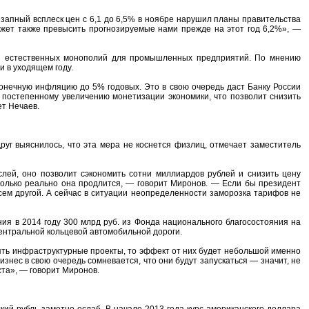
запный всплеск цен с 6,1 до 6,5% в ноябре нарушил планы правительства
ожет также превысить прогнозируемые нами прежде на этот год 6,2%», —
уги естественных монополий для промышленных предприятий. По мнению
 в уходящем году.
нечную инфляцию до 5% годовых. Это в свою очередь даст Банку России
 постепенному увеличению монетизации экономики, что позволит снизить
ет Нечаев.
руг выяснилось, что эта мера не коснется физлиц, отмечает заместитель
лей, оно позволит сэкономить сотни миллиардов рублей и снизить цену
сколько реально она продлится, — говорит Миронов. — Если бы президент
сем другой. А сейчас в ситуации неопределенности заморозка тарифов не
ия в 2014 году 300 млрд руб. из Фонда национального благосостояния на
ентральной кольцевой автомобильной дороги.
ять инфраструктурные проекты, то эффект от них будет небольшой именно
изнес в свою очередь сомневается, что они будут запускаться — значит, не
ста», — говорит Миронов.
ий рубль заметно ослаб. В начале 2013 года курс американского доллара