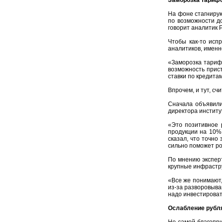
На фоне стагнирую
по возможности д
говорит аналитик
Чтобы как-то исп
аналитиков, именн
«Заморозка тариф
возможность прис
ставки по кредита
Впрочем, и тут, сч
Сначала объявили,
директора инстит
«Это позитивное 
продукции на 10%,
сказал, что точно
сильно поможет ро
По мнению эксперт
крупные инфрастру
«Все же понимают,
из-за разворовыва
надо инвестироват
Ослабление рубл
Не самой благопри