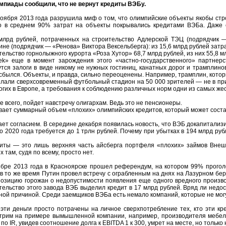
мпиады сообщили, что не вернут кредиты ВЭБу.
ноября 2013 года разрушила миф о том, что олимпийские объекты якобы стр
то в среднем 90% затрат на объекты покрывались кредитами ВЭБа. Даже 
млрд рублей, потраченных на строительство Адлерской ТЭЦ (подрядчик —
не (подрядчик — «Ренова» Виктора Вексельберга): из 15,6 млрд рублей зат
тельство горнолыжного курорта «Роза Хутор» 68,7 млрд рублей, из них 55,8 м
k» еще в момент зарождения этого «частно-государственного» партнерс
утся залоги в виде никому не нужных гостиниц, канатных дорог и трамплино
 сбылся. Объекты, и правда, сильно переоценены. Например, трамплин, кото
елали сверхсовременный футбольный стадион на 50 000 зрителей — не в при
огих в Европе, а требования к соблюдению различных норм одни из самых жес
е всего, пойдет навстречу олигархам. Ведь это не пенсионеры.
ает суммарный объем «плохих» олимпийских кредитов, который может состав
ает согласием. В середине декабря появилась новость, что ВЭБ докапитализ
до 2020 года требуется до 1 трлн рублей. Почему при убытках в 194 млрд р
иты — это лишь верхняя часть айсберга портфеля «плохих» займов Внеш
 там, судя по всему, просто нет.
ябре 2013 года в Красноярске прошел референдум, на котором 99% прогол
в то же время Путин провел встречу с ограбленным на днях на Лазурном бе
зицию горожан о недопустимости появления еще одного вредного производс
тельство этого завода ВЭБ выделил кредит в 17 млрд рублей. Вряд ли нед
ной причиной. Среди заемщиков ВЭБа есть немало компаний, которые не мог
эти деньги просто потрачены на личное сверхпотребление тех, кто эти кре
трим на примере вымышленной компании, например, производителя мебели
по IR, увидев соотношение долга к EBITDA 1 к 300, умрет на месте, но толь