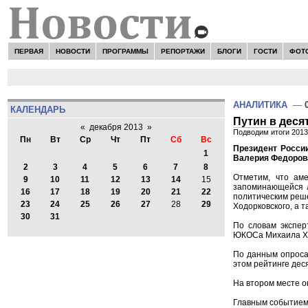
ПЕРВАЯ
НОВОСТИ
ПРОГРАММЫ
РЕПОРТАЖИ
БЛОГИ
ГОСТИ
ФОТ
АНАЛИТИКА
—
КАЛЕНДАРЬ
Путин в деся
«
декабря 2013
»
Подводим итоги 2013 
Пн
Вт
Ср
Чт
Пт
Сб
Вс
Президент Росси
1
Валерия Федоров
2
3
4
5
6
7
8
Отметим, что аме
9
10
11
12
13
14
15
запоминающейся л
16
17
18
19
20
21
22
политическим реше
23
24
25
26
27
28
29
Ходорковского, а 
30
31
По словам экспер
ЮКОСа Михаила Ход
По данным опроса
этом рейтинге дес
На втором месте о
Главным событием 