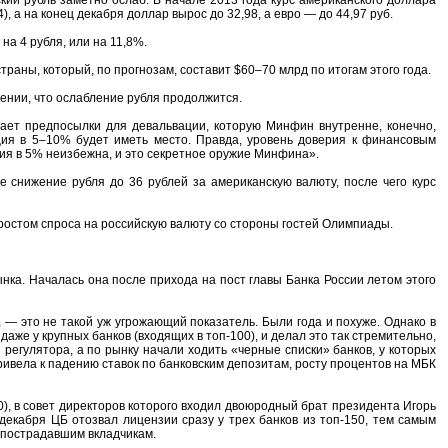
), а на конец декабря доллар вырос до 32,98, а евро — до 44,97 руб.
а 4 рубля, или на 11,8%.
раны, который, по прогнозам, составит $60–70 млрд по итогам этого года.
ении, что ослабление рубля продолжится.
дает предпосылки для девальвации, которую Минфин внутренне, конечно,
ция в 5–10% будет иметь место. Правда, уровень доверия к финансовым
вация в 5% неизбежна, и это секретное оружие Минфина».
 снижение рубля до 36 рублей за американскую валюту, после чего курс
 ростом спроса на российскую валюту со стороны гостей Олимпиады.
нка. Началась она после прихода на пост главы Банка России летом этого
 — это не такой уж угрожающий показатель. Были года и похуже. Однако в
аже у крупных банков (входящих в топ-100), и делал это так стремительно,
регулятора, а по рынку начали ходить «черные списки» банков, у которых
ривела к падению ставок по банковским депозитам, росту процентов на МБК
), в совет директоров которого входил двоюродный брат президента Игорь
декабря ЦБ отозвал лицензии сразу у трех банков из топ-150, тем самым
 пострадавшим вкладчикам.