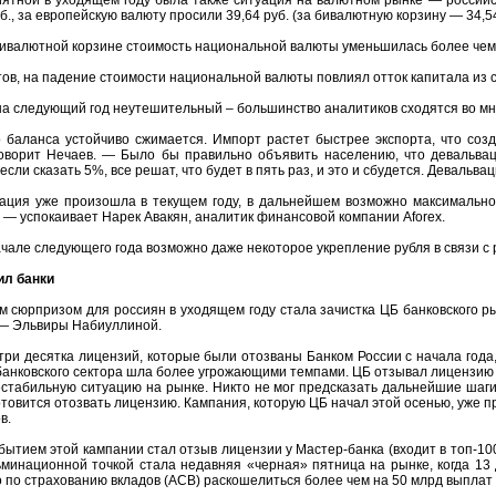
б., за европейскую валюту просили 39,64 руб. (за бивалютную корзину — 34,54
ивалютной корзине стоимость национальной валюты уменьшилась более чем н
ов, на падение стоимости национальной валюты повлиял отток капитала из ст
на следующий год неутешительный – большинство аналитиков сходятся во мн
о баланса устойчиво сжимается. Импорт растет быстрее экспорта, что соз
говорит Нечаев. — Было бы правильно объявить населению, что девальва
 если сказать 5%, все решат, что будет в пять раз, и это и сбудется. Деваль
ация уже произошла в текущем году, в дальнейшем возможно максимальное
 — успокаивает Нарек Авакян, аналитик финансовой компании Aforex.
начале следующего года возможно даже некоторое укрепление рубля в связи с
ил банки
 сюрпризом для россиян в уходящем году стала зачистка ЦБ банковского ры
 — Эльвиры Набиуллиной.
три десятка лицензий, которые были отозваны Банком России с начала года,
 банковского сектора шла более угрожающими темпами. ЦБ отзывал лицензию д
естабильную ситуацию на рынке. Никто не мог предсказать дальнейшие шаги 
отовится отозвать лицензию. Кампания, которую ЦБ начал этой осенью, уже п
в.
ытием этой кампании стал отзыв лицензии у Мастер-банка (входит в топ-100
ьминационной точкой стала недавняя «черная» пятница на рынке, когда 13 
о по страхованию вкладов (АСВ) раскошелиться более чем на 50 млрд выплат