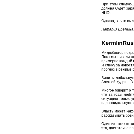
При этом следующ
должна будет зара
НПФ.
Однако, во что вы
Наталия Еремина,
KermlinRus
Микроблогер подво
Пока мы писали э
примерно каждый п
Я слежу за новост
прогноз в режиме 
Винить глобальную
Алексей Кудрин. В
Многое говорит о т
что за годы нефт
ситуацию только у
параноидальную се
Власть может како
рассказывать ровно
Один из таких штам
это, достаточно п