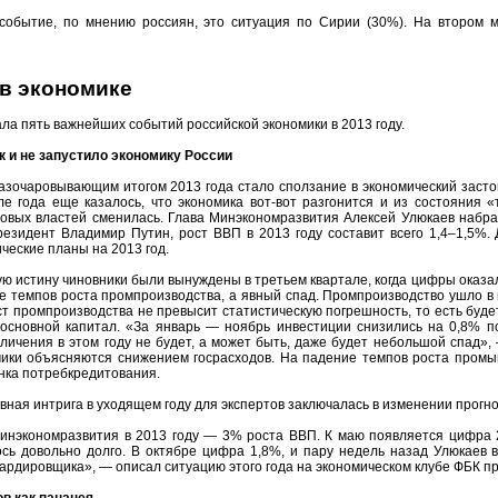
событие, по мнению россиян, это ситуация по Сирии (30%). На втором 
 в экономике
ла пять важнейших событий российской экономики в 2013 году.
к и не запустило экономику России
зочаровывающим итогом 2013 года стало сползание в экономический засто
е года еще казалось, что экономика вот-вот разгонится и из состояния 
вых властей сменилась. Глава Минэкономразвития Алексей Улюкаев набрал
езидент Владимир Путин, рост ВВП в 2013 году составит всего 1,4–1,5%. Д
ческие планы на 2013 год.
ю истину чиновники были вынуждены в третьем квартале, когда цифры оказа
е темпов роста промпроизводства, а явный спад. Промпроизводство ушло в ми
ост промпроизводства не превысит статистическую погрешность, то есть бу
 основной капитал. «За январь — ноябрь инвестиции снизились на 0,8% п
личения в этом году не будет, а может быть, даже будет небольшой спад»,
мики объясняются снижением госрасходов. На падение темпов роста пром
нка потребкредитования.
авная интрига в уходящем году для экспертов заключалась в изменении прогн
инэкономразвития в 2013 году — 3% роста ВВП. К маю появляется цифра 2
ось довольно долго. В октябре цифра 1,8%, и пару недель назад Улюкаев 
рдировщика», — описал ситуацию этого года на экономическом клубе ФБК п
в как панацея