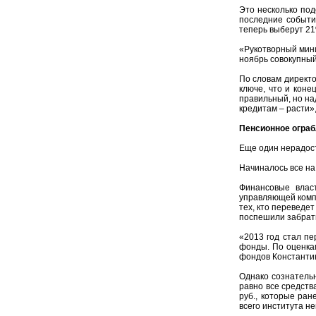
Это несколько под
последние событи
теперь выберут 21
«Рукотворный мини
ноябрь совокупный 
По словам директо
ключе, что и коне
правильный, но над
кредитам – расти»,
Пенсионное огра
Еще один нерадост
Начиналось все на
Финансовые власт
управляющей компа
тех, кто переведе
поспешили забрать
«2013 год стал п
фонды. По оценкам
фондов Константи
Однако сознательн
равно все средств
руб., которые ра
всего института н