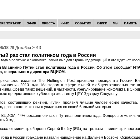
ОРЕПОРТАЖИ
ЭФИР
ПРЕССА
КИНО
СОБЫТИЯ
КНИГИ
МЫ
ПАМЯТЬ
06:18
28 Декабря 2013
—
тый раз стал политиком года в России
года в политике и экономике. Каким был для страны год уходящий и что ждать от ново
и Владимир Путин стал политиком года в России. Об этом сообщает ИТ
а, генерального директора ВЦИОМ.
риканское издание The Huffington Post признало президента России В
ичностью 2013 года. Мастером в сфере связей с общественностью его н
ниям. Среди таких решений, в частности, урегулирование конфликта в Сир
также предоставление убежища экс-агенту ЦРУ Эдварду Сноудену.
тов, составивших рейтинг, Путин проявил лучшие человеческие качества. 
орковского, и тот смог увидеться со своей больной матерью.
 ВЦИОМ, 44% россиян считают Путина политиком года. Федоров отметил, чт
ятый год.
казался министр обороны Сергей Шойгу (8%), на третьем — министр иностра
года в России граждане назвали наводнение на Дальнем Востоке. Освобожден