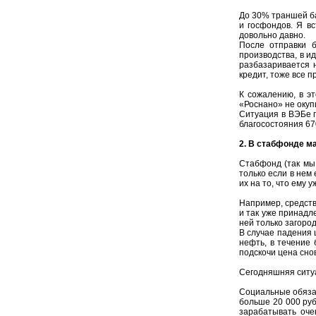
До 30% траншей ба
и госфондов. Я в
довольно давно.
После отправки б
производства, в и
разбазаривается 
кредит, тоже все 
К сожалению, в э
«Роснано» не окуп
Ситуация в ВЭБе п
благосостояния 67
2. В стабфонде ма
Стабфонд (так мы
только если в нем
их на то, что ему 
Например, средств
и так уже принадл
ней только загоро
В случае падения 
нефть, в течение 
подскочи цена сно
Сегодняшняя ситу
Социальные обязат
больше 20 000 руб
зарабатывать оче