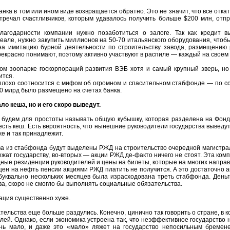
нка в том или ином виде возвращается обратно. Это не значит, что все от
стречал счастливчиков, которым удавалось получить больше $200 млн, отп
лагодарности компании нужно позаботиться о залоге. Так как кредит 
деале, нужно закупить миллионов на 50-70 итальянского оборудования, чтоб
на имитацию бурной деятельности по строительству завода, размещению
прекрасно понимают, поэтому активно участвуют в распиле — каждый на своем
том зоопарке госкорпораций развития ВЭБ хотя и самый крупный зверь, но
ится.
лохо соотносится с мифом об огромном и спасительном стабфонде — по со
0 млрд было размещено на счетах банка.
ло кеша, но и его скоро выведут.
 будем для простоты называть общую кубышку, которая разделена на Фонд 
 есть кеш. Есть вероятность, что нынешние руководители государства вывед
уже и так принадлежит.
а из стабфонда будут выделены РЖД на строительство очередной магистра
ежат государству, во-вторых — акции РЖД де-факто ничего не стоят. Эта ком
дные резиденции руководителей и цены на билеты, которые на многих напра
цен на нефть пенсии акциями РЖД платить не получится. А это достаточно а
буквально нескольких месяцев была израсходована треть стабфонда. Деньги
ва, скоро не смогло бы выполнять социальные обязательства.
ация существенно хуже.
ельства еще больше раздулись. Конечно, цинично так говорить о стране, в к
лей. Однако, если экономика устроена так, что неэффективное государство 
нь мало, и даже это «мало» ляжет на государство непосильным бремене