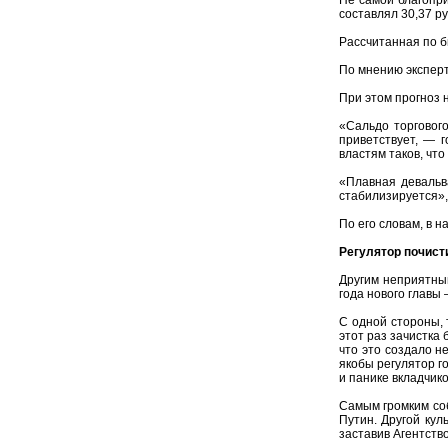
составлял 30,37 ру
Рассчитанная по б
По мнению эксперт
При этом прогноз 
«Сальдо торговог
приветствует, — 
властям таков, что
«Плавная девальв
стабилизируется»,
По его словам, в 
Регулятор почист
Другим неприятным
года нового главы
С одной стороны, 
этот раз зачистка
что это создало н
якобы регулятор г
и панике вкладчико
Самым громким соб
Путин. Другой кул
заставив Агентств