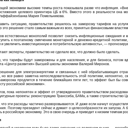
щей экономики высокие темпы роста показывала разве что инфляция. «Вне
остижения целевого ориентира ЦБ в 6%. Вместо этого в реальности она м
 Раффайзенбанка Мария Помельникова.
равить ситуацию, правительство решилось на заморозку тарифов на усл
о это решение стало самым важным из всех, принятых финансовыми властями
ов естественных монополий позволит снизить инфляционные ожидания и ко
тупить к поэтапному смягчению монетарной и денежно-кредитной политики,
м и увеличить инвестиционную и потребительскую активность», — прогнозиру
итают эксперты, правительство не сделало все, что должно было сделать.
 что тарифы будут заморожены и для населения, и для бизнеса, потом вд
ута «Центр развития» Высшей школы экономики Валерий Миронов.
решение для электроэнергетики и связанных с ней обрабатывающих отрас
 но все равно заметна непоследовательность этой политики, непонятно, 
 заморозка продлится в течение ближайших пяти лет, то эффект был бы сов
сту российской экономики».
ов, пока непонятен и эффект от утвержденного правительством расходован
ктурные проекты: реконструкцию Транссиба, БАМа, а также строительство Ц
 что эти расходы частично разворовываются. И даже если начнут осуществл
ния. Поэтому президент сейчас и думает о целесообразности их запуска. А б
ь в российскую экономику. Это в свою очередь и приводит к низким темпам ро
я
ятной в уходящем году была также ситуация на валютном рынке — российск