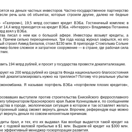
оятся на деньги частных инвесторов. Частно-государственное партнерство
если речь шла об объектах, которые строили другие, далеко не бедные
 «Газпром»), 19,5 млрд составил кредит ВЭБа. Гостиничный комплекс в
рат 14,4 млрд приходится на кредит ВЭБа. «Интеррос» Владимира Потанина
лрд взял у ВЭБа.
тва писал о нем как о большой афере. Инвесторы возьмут кредиты, а
в. Причем сильно переоцененных. Три года назад журнал закрылся, но его
рый строил Ахмед Билалов, стоил $230 млн. В пригороде Стокгольма Сольне
мер более сложное и затратное сооружение — в стране, где рабочая сила
тких.
ить 194 млрд рублей, и просит у государства провести докапитализацию.
ируют на 200 млрд рублей из средств Фонда национального благосостояния
ублей докапитализировать нужно на триллион? Потому что реальные убытки
экономбанка. Я называю портфель ВЭБа «портфелем плохих кредитов»,
осовавших выступили против строительства Енисейского ферросплавного
регу губернатором Красноярского края Львом Кузнецовым и, по сообщениям
тва в городе, экологическая ситуация в котором и так оставляет желать
остроенный завод сможет вернуть деньги. Впрочем, референдум еще можно
ут вернуть деньги по совсем непонятным причинам.
диты брал, и тех, кто их выдавал. Как вообще выдается такой кредит на
 с годовой валовой прибылью в $1 млн. Выдаем ей кредит на $300 млн.
ко не эффективный менеджер госкорпорации развития.