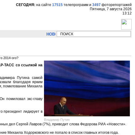
СЕГОДНЯ:
на сайте
17515
телепрограмм
и
3497
фоторепортажей
Пятница, 7 августа 2026
13:12
НОВОСТИ:
Сергей Цыпляев "Мир как никогда близко 
го 2014-ого?
АР-ТАСС со ссылкой на
ладимира Путина самой
азвали благодаря ярким
ии, помилование Михаила
Он помиловал экс-главу
о президент лидирует в
Владимир Путин
нных дел Сергей Лавров (7%), приводит слова Федорова РИА «Новости».
ие Михаила Ходорковского не попало в список главных итогов года.