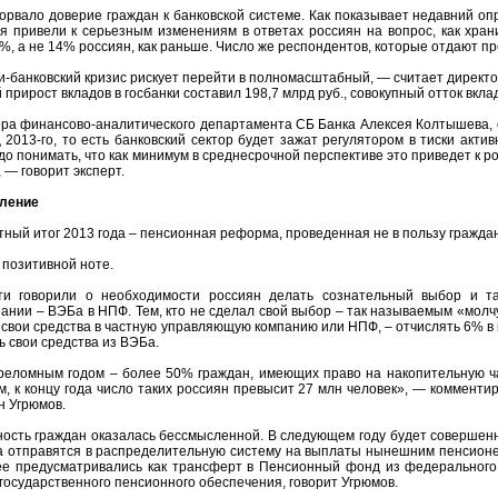
орвало доверие граждан к банковской системе. Как показывает недавний 
я привели к серьезным изменениям в ответах россиян на вопрос, как хран
%, а не 14% россиян, как раньше. Число же респондентов, которые отдают пр
-банковский кризис рискует перейти в полномасштабный, — считает директо
прирост вкладов в госбанки составил 198,7 млрд руб., совокупный отток вклад
ра финансово-аналитического департамента СБ Банка Алексея Колтышева, сей
ц 2013-го, то есть банковский сектор будет зажат регулятором в тиски акт
о понимать, что как минимум в среднесрочной перспективе это приведет к ро
 — говорит эксперт.
бление
ный итог 2013 года – пенсионная реформа, проведенная не в пользу граждан
 позитивной ноте.
и говорили о необходимости россиян делать сознательный выбор и та
нии – ВЭБа в НПФ. Тем, кто не сделал свой выбор – так называемым «молчу
т свои средства в частную управляющую компанию или НПФ, – отчислять 6% в 
 свои средства из ВЭБа.
ереломным годом – более 50% граждан, имеющих право на накопительную ч
, к концу года число таких россиян превысит 27 млн человек», — коммен
н Угрюмов.
ость граждан оказалась бессмысленной. В следующем году будет совершенн
а отправятся в распределительную систему на выплаты нынешним пенсионе
нее предусматривались как трансферт в Пенсионный фонд из федерального 
егосударственного пенсионного обеспечения, говорит Угрюмов.