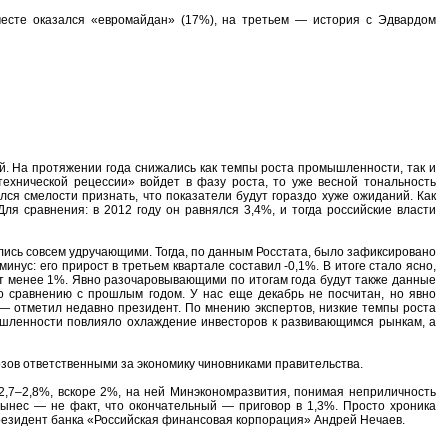
месте оказался «евромайдан» (17%), на третьем — история с Эдвардом
й. На протяжении года снижались как темпы роста промышленности, так и
«технической рецессии» войдет в фазу роста, то уже весной тональность
ся смелости признать, что показатели будут гораздо хуже ожиданий. Как
ля сравнения: в 2012 году он равнялся 3,4%, и тогда российские власти
лись совсем удручающими. Тогда, по данным Росстата, было зафиксировано
нус: его прирост в третьем квартале составил -0,1%. В итоге стало ясно,
дет менее 1%. Явно разочаровывающими по итогам года будут также данные
о сравнению с прошлым годом. У нас еще декабрь не посчитан, но явно
 — отметил недавно президент. По мнению экспертов, низкие темпы роста
ышленности повлияло охлаждение инвесторов к развивающимся рынкам, а
озов ответственными за экономику чиновниками правительства.
,7–2,8%, вскоре 2%, на ней Минэкономразвития, понимая неприличность
вынес — не факт, что окончательный — приговор в 1,3%. Просто хроника
резидент банка «Российская финансовая корпорация» Андрей Нечаев.