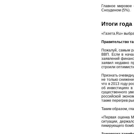
Главное мировое 
Сноуденом (5%).
Итоги года
«Газета.Ru» выбра
Правительство та
Пожалуй, самым ра
ВВП. Если в начал
заявлений финансо
заявил недавно пр
строили оптимисти
Признать очевидну
не только снижени
что в 2013 году р
об инвестициях в
существенного уве
российской эконо
также перегрев ры
Таким образом, гл
«Первая оценка М
ситуации, держал
пикирующего бомба
Заморозка тарифо