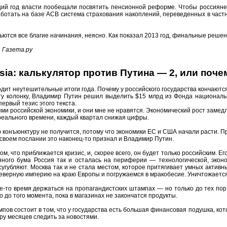
ий год власти пообещали посвятить пенсионной реформе. Чтобы россияне с
ботать на базе АСВ система страхования накоплений, переведенных в част
льются все благие начинания, неясно. Как показал 2013 год, финальные решен
 Газета.ру
sia: калькулятор против Путина — 2, или поче
дит неутешительные итоги года. Почему у российского государства кончаютс
ту колонку, Владимир Путин решил выделить $15 млрд из Фонда национальн
ервый тезис этого текста.
ями российской экономики, и они мне не нравятся. Экономический рост замед
реального времени, каждый квартал снижая цифры.
 конъюнктуру не получится, потому что экономики ЕС и США начали расти. П
 своем послании это наконец-то признал и Владимир Путин.
ом, что приближается кризис, и, скорее всего, он будет только российским. Е
яного бума Россия так и осталась на периферии — технологической, эконо
сугубляют. Москва так и не стала местом, которое притягивает умных акти
верную империю на краю Европы и погружаемся в мракобесие. Уничтожается 
е-то время держаться на пропагандистских штампах — но только до тех пор
 до того момента, пока в магазинах не закончатся продукты.
пов состоит в том, что у государства есть большая финансовая подушка, кото
ару месяцев следить за новостями.