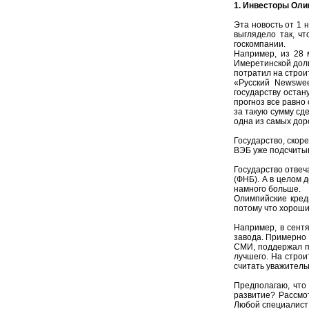
1. Инвесторы Оли
Эта новость от 1 
выглядело так, ч
госкомпании.
Например, из 28 
Имеретинской доли
потратил на строи
«Русский Newswee
государству остан
прогноз все равно
за такую сумму сд
одна из самых дор
Государство, скоре
ВЭБ уже подсчитыв
Государство отвеч
(ФНБ). А в целом 
намного больше.
Олимпийские кред
потому что хороших
Например, в сент
завода. Примерно 
СМИ, поддержал по
лучшего. На строи
считать уважитель
Предполагаю, что 
развитие? Рассмо
Любой специалист 