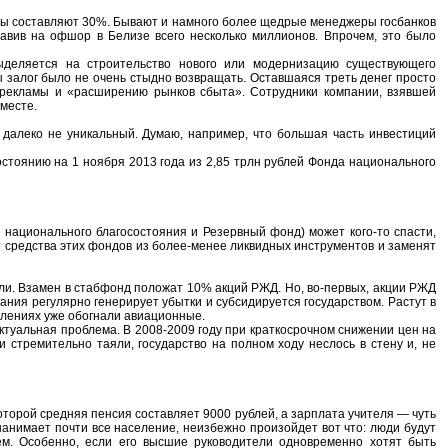
каты составляют 30%. Бывают и намного более щедрые менеджеры госбанков
равив на офшор в Белизе всего несколько миллионов. Впрочем, это было
выделяется на строительство нового или модернизацию существующего
ы залог было не очень стыдно возвращать. Оставшаяся треть денег просто
 рекламы и «расширению рынков сбыта». Сотрудники компании, взявшей
 месте.
 далеко не уникальный. Думаю, например, что большая часть инвестиций
стоянию на 1 ноября 2013 года из 2,85 трлн рублей Фонда национального
национального благосостояния и Резервный фонд) может кого-то спасти,
ут средства этих фондов из более-менее ликвидных инструментов и заменят
ли. Взамен в стабфонд положат 10% акций РЖД. Но, во-первых, акции РЖД
пания регулярно генерирует убытки и субсидируется государством. Растут в
влениях уже обогнали авиационные.
ктуальная проблема. В 2008-2009 году при краткосрочном снижении цен на
 стремительно таяли, государство на полном ходу неслось в стену и, не
оторой средняя пенсия составляет 9000 рублей, а зарплата учителя — чуть
нанимает почти все население, неизбежно произойдет вот что: люди будут
м. Особенно, если его высшие руководители одновременно хотят быть