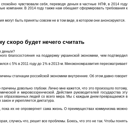
покойно чувствовали себя, переводя деньги в частные НПФ, в 2014 году
ные компании. В 2014 году также нам обещают сформировать требования к
ия могут быть приняты совсем не в том виде, в котором они анонсируются.
му cкоро будет нечего считать
я деньги?
ого благосостояния на поддержку украинской экономики, чем подтвердил
лился с 5% в 2011 году до 1% в 2013-м. Минэкономразвития пересматривает
ричины стагнации российской экономики внутренние. Об этом давно говорит
го причины довольно глубоки. Лично мне кажется, что это произошло потому,
мической и мировоззренческой. Действия руководителей государства эту
вных образованных людей со всего мира. Мы с каждым днем превращаемся в
закон и укрепляется диктатура.
, пока их не опровергнет сама жизнь. О преимуществах коммунизма можно
рая, случись что, решит все проблемы. Боюсь, что это не так. Чтобы понять