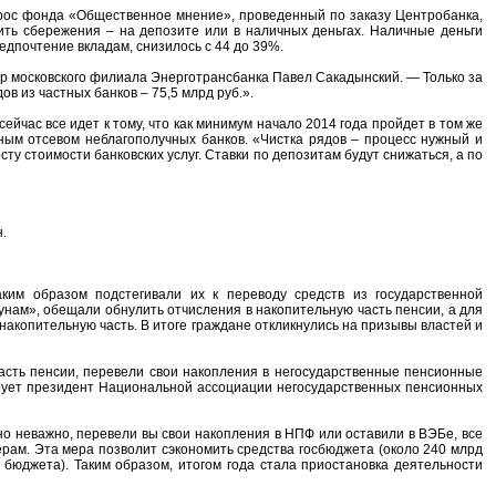
опрос фонда «Общественное мнение», проведенный по заказу Центробанка,
ить сбережения – на депозите или в наличных деньгах. Наличные деньги
едпочтение вкладам, снизилось с 44 до 39%.
р московского филиала Энерготрансбанка Павел Сакадынский. — Только за
ов из частных банков – 75,5 млрд руб.».
час все идет к тому, что как минимум начало 2014 года пройдет в том же
ивным отсевом неблагополучных банков. «Чистка рядов – процесс нужный и
сту стоимости банковских услуг. Ставки по депозитам будут снижаться, а по
.
ким образом подстегивали их к переводу средств из государственной
нам», обещали обнулить отчисления в накопительную часть пенсии, а для
накопительную часть. В итоге граждане откликнулись на призывы властей и
асть пенсии, перевели свои накопления в негосударственные пенсионные
тирует президент Национальной ассоциации негосударственных пенсионных
о неважно, перевели вы свои накопления в НПФ или оставили в ВЭБе, все
рам. Эта мера позволит сэкономить средства госбюджета (около 240 млрд
бюджета). Таким образом, итогом года стала приостановка деятельности