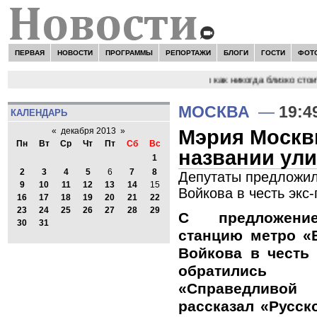
ПЕРВАЯ
НОВОСТИ
ПРОГРАММЫ
РЕПОРТАЖИ
БЛОГИ
ГОСТИ
ФОТ
НОВОСТИ:
Сергей Цыпляев "Мир как никогда близко стоит
МОСКВА
—
19:4
КАЛЕНДАРЬ
Мэрия Москв
«
декабря 2013
»
Пн
Вт
Ср
Чт
Пт
Сб
Вс
названии ул
1
2
3
4
5
6
7
8
Депутаты предложил
9
10
11
12
13
14
15
Войкова в честь экс
16
17
18
19
20
21
22
23
24
25
26
27
28
29
С предложение
30
31
станцию метро «
Войкова в честь
обратились
«Справедливо
рассказал «Русск