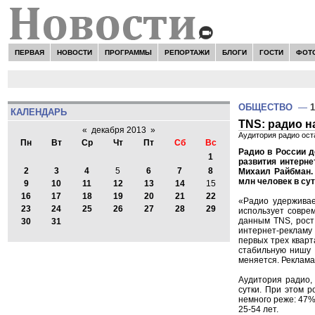
ПЕРВАЯ
НОВОСТИ
ПРОГРАММЫ
РЕПОРТАЖИ
БЛОГИ
ГОСТИ
ФОТ
ОБЩЕСТВО
—
1
КАЛЕНДАРЬ
TNS: радио н
«
декабря 2013
»
Аудитория радио ост
Пн
Вт
Ср
Чт
Пт
Сб
Вс
Радио в России 
1
развития интерне
2
3
4
5
6
7
8
Михаил Райбман. 
млн человек в сут
9
10
11
12
13
14
15
16
17
18
19
20
21
22
«Радио удерживае
23
24
25
26
27
28
29
использует совре
данным TNS, рост
30
31
интернет-рекламу 
первых трех кварт
стабильную нишу 
меняется. Реклама
Аудитория радио, 
сутки. При этом р
немного реже: 47%
25-54 лет.