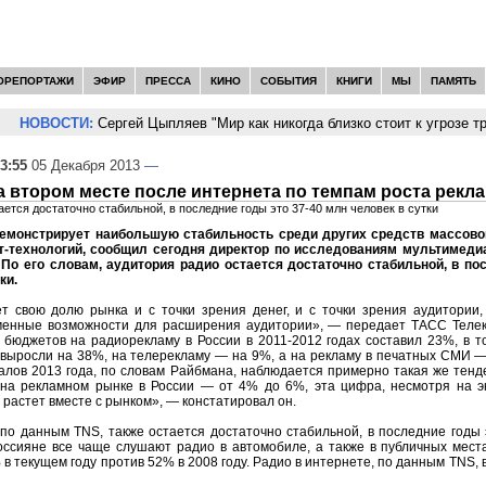
ОРЕПОРТАЖИ
ЭФИР
ПРЕССА
КИНО
СОБЫТИЯ
КНИГИ
МЫ
ПАМЯТЬ
НОВОСТИ:
Сергей Цыпляев "Мир как никогда близко стоит к угрозе тр
3:55
05 Декабря 2013
—
а втором месте после интернета по темпам роста рекл
ается достаточно стабильной, в последние годы это 37-40 млн человек в сутки
демонстрирует наибольшую стабильность среди других средств массов
т-технологий, сообщил сегодня директор по исследованиям мультимеди
По его словам, аудитория радио остается достаточно стабильной, в по
ки.
т свою долю рынка и с точки зрения денег, и с точки зрения аудитории, 
менные возможности для расширения аудитории», — передает ТАСС Теле
 бюджетов на радиорекламу в России в 2011-2012 годах составил 23%, в т
выросли на 38%, на телерекламу — на 9%, а на рекламу в печатных СМИ —
алов 2013 года, по словам Райбмана, наблюдается примерно такая же тен
на рекламном рынке в России — от 4% до 6%, эта цифра, несмотря на э
 растет вместе с рынком», — констатировал он.
по данным TNS, также остается достаточно стабильной, в последние годы 
оссияне все чаще слушают радио в автомобиле, а также в публичных места
 в текущем году против 52% в 2008 году. Радио в интернете, по данным TNS,