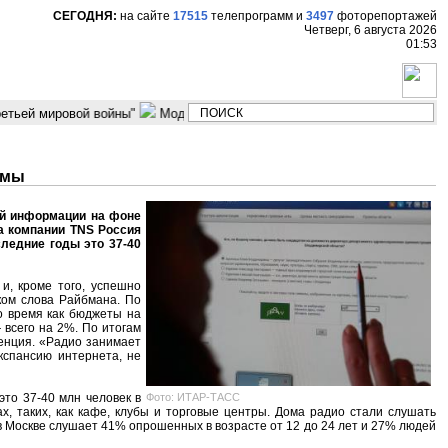
СЕГОДНЯ:
на сайте
17515
телепрограмм
и
3497
фоторепортажей
Четверг, 6 августа 2026
01:53
етьей мировой войны"
Модельер Владимир Бухинник "Мода это страс
амы
ой информации на фоне
а компании TNS Россия
следние годы это 37-40
и, кроме того, успешно
ком слова Райбмана. По
о время как бюджеты на
 всего на 2%. По итогам
денция. «Радио занимает
кспансию интернета, не
Фото: ИТАР-ТАСС
это 37-40 млн человек в
х, таких, как кафе, клубы и торговые центры. Дома радио стали слушать
 в Москве слушает 41% опрошенных в возрасте от 12 до 24 лет и 27% людей