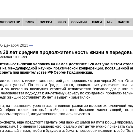
ОРЕПОРТАЖИ
ЭФИР
ПРЕССА
КИНО
СОБЫТИЯ
КНИГИ
МЫ
ПАМЯТЬ
5 Декабря 2013
—
з 30 лет средняя продолжительность жизни в передовы
оставит 10-15 лет
тельность жизни человека на Земле достигнет 120 лет уже в этом столе
я на Международной научно- практической конференции, посвященной а
 совета при правительстве РФ Сергей Градировский.
лжительность жизни станет нормой для передовых стран через 30 лет. Отс
верждает ученый. По словам Градировского, продолжение увеличения жизни
 и за несколько последних столетий человечество "сделало два рывка п
человечества подходят к 90-летнему барьеру по ожидаемой продолжительно
еди женщин составляет 85 лет и выше", - заметил он.
та, на повышение уровня жизни влияют развитие высокотехнологичной ме
ый образ жизни, который выбирают все большее число людей, стар
ессы старения", как умственного, так и физического.
 эксперта, еще предстоит сделать ряд важных шагов на пути к общемировому
рограмм. По мнению Градировского, с малых лет детям нужно прививать куль
 и расслабляться, чтобы в будущем избежать неврозов и позволить себе "быть