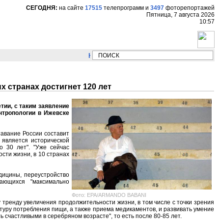
СЕГОДНЯ:
на сайте
17515
телепрограмм
и
3497
фоторепортажей
Пятница, 7 августа 2026
10:57
НОВОСТИ:
Сергей Цыпляев "Мир как никогда
х странах достигнет 120 лет
тии, с таким заявление
нтропологии в Ижевске
тавание России составит
 является исторической
о 30 лет". "Уже сейчас
сти жизни, в 10 странах
дицины, переустройство
ающихся "максимально
Фото: EPA/ARMANDO BABANI
 тренду увеличения продолжительности жизни, в том числе с точки зрения
туру потребления пищи, а также приема медикаментов, и развивать умение
 счастливыми в серебряном возрасте", то есть после 80-85 лет.