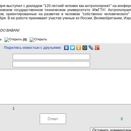
дня выступил с докладом "120-летний человек как антропопроект" на конфер
евском государственном техническом университете /ИжГТУ/. Антропопрак
ом, ориентированные на развитие в человеке "собственно человеческого"
бря. В ее работе принимают участие ученые из России, Великобритании, Изр
NDO BABANI
(0)
Поделись новостью с друзьями:
1