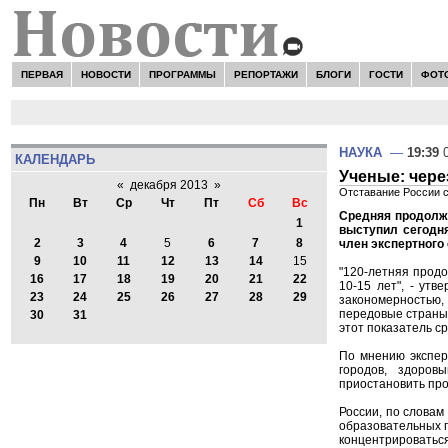
ПЕРВАЯ
НОВОСТИ
ПРОГРАММЫ
РЕПОРТАЖИ
БЛОГИ
ГОСТИ
ФОТ
НАУКА
—
19:39
0
КАЛЕНДАРЬ
Ученые: чере
«
декабря 2013
»
Отставание России с
Пн
Вт
Ср
Чт
Пт
Сб
Вс
Средняя продолжи
1
выступил сегодн
2
3
4
5
6
7
8
член экспертного
9
10
11
12
13
14
15
"120-летняя продо
16
17
18
19
20
21
22
10-15 лет", - ут
23
24
25
26
27
28
29
закономерностью,
передовые страны 
30
31
этот показатель ср
По мнению экспер
городов, здоров
приостановить проц
России, по словам
образовательных п
концентрироваться