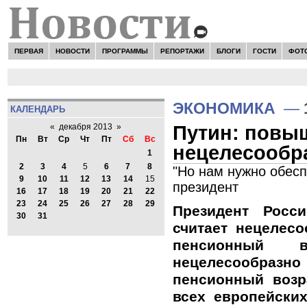
ПЕРВАЯ
НОВОСТИ
ПРОГРАММЫ
РЕПОРТАЖИ
БЛОГИ
ГОСТИ
ФОТ
ЭКОНОМИКА
—
КАЛЕНДАРЬ
Путин: повы
«
декабря 2013
»
Пн
Вт
Ср
Чт
Пт
Сб
Вс
нецелесообр
1
2
3
4
5
6
7
8
"Но нам нужно обесп
9
10
11
12
13
14
15
президент
16
17
18
19
20
21
22
23
24
25
26
27
28
29
Президент Росс
30
31
считает нецелес
пенсионный во
нецелесообр
пенсионный возр
всех европейски