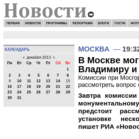
ПЕРВАЯ
НОВОСТИ
ПРОГРАММЫ
РЕПОРТАЖИ
БЛОГИ
ГОСТИ
ФОТ
МОСКВА
—
19:3
КАЛЕНДАРЬ
В Москве мог
«
декабря 2013
»
Пн
Вт
Ср
Чт
Пт
Сб
Вс
Владимиру и
1
2
3
4
5
6
7
8
Комиссии при Мосго
9
10
11
12
13
14
15
рассмотреть вопрос 
16
17
18
19
20
21
22
23
24
25
26
27
28
29
Завтра комиссии
30
31
монументаль
предстоит расс
установке неск
пишет РИА «Новос