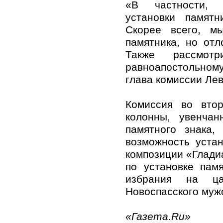
«В частности, 
установки памятн
Скорее всего, м
памятника, но от
Также рассмот
равноапостольном
глава комиссии Ле
Комиссия во втор
колонны, увенчан
памятного знака,
возможность уста
композиции «Глади
по установке пам
избрания на ца
Новоспасского муж
«Газета.Ru»