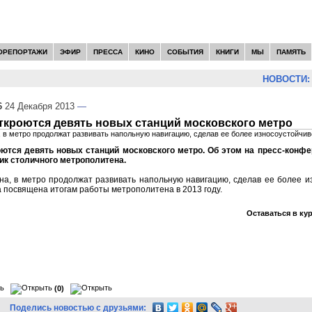
ОРЕПОРТАЖИ
ЭФИР
ПРЕССА
КИНО
СОБЫТИЯ
КНИГИ
МЫ
ПАМЯТЬ
НОВОСТИ:
6
24 Декабря 2013
—
откроются девять новых станций московского метро
 в метро продолжат развивать напольную навигацию, сделав ее более износоустойчив
оются девять новых станций московского метро. Об этом на пресс-конф
ик столичного метрополитена.
а, в метро продолжат развивать напольную навигацию, сделав ее более и
посвящена итогам работы метрополитена в 2013 году.
Оставаться в ку
(0)
Поделись новостью с друзьями: