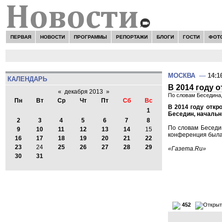
ПЕРВАЯ
НОВОСТИ
ПРОГРАММЫ
РЕПОРТАЖИ
БЛОГИ
ГОСТИ
ФОТ
МОСКВА
—
14:1
КАЛЕНДАРЬ
В 2014 году 
«
декабря 2013
»
По словам Беседина,
Пн
Вт
Ср
Чт
Пт
Сб
Вс
В 2014 году откр
1
Беседин, начальн
2
3
4
5
6
7
8
По словам Беседин
9
10
11
12
13
14
15
конференция была 
16
17
18
19
20
21
22
23
24
25
26
27
28
29
«Газета.Ru»
30
31
452