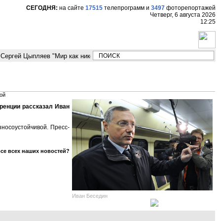
СЕГОДНЯ:
на сайте
17515
телепрограмм
и
3497
фоторепортажей
Четверг, 6 августа 2026
12:25
Сергей Цыпляев "Мир как никогда близко стоит к угрозе третьей мировой
ой
еренции рассказал Иван
зносоустойчивой. Пресс-
рсе всех наших новостей?
Иван Беседин