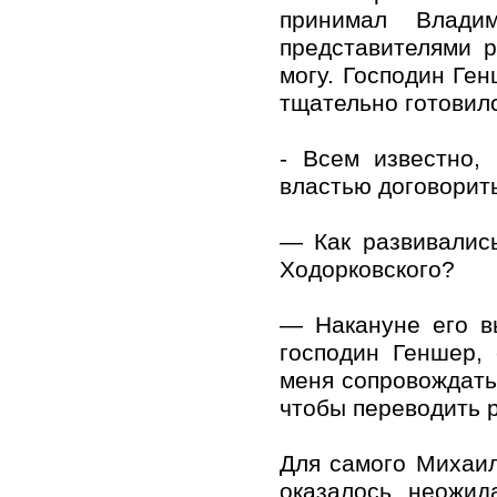
принимал Влади
представителями 
могу. Господин Ген
тщательно готовилс
- Всем известно,
властью договорит
— Как развивалис
Ходорковского?
— Накануне его в
господин Геншер, 
меня сопровождать 
чтобы переводить р
Для самого Михаил
оказалось неожид