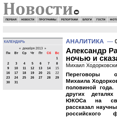
ПЕРВАЯ
НОВОСТИ
ПРОГРАММЫ
РЕПОРТАЖИ
БЛОГИ
ГОСТИ
ФОТ
АНАЛИТИКА
—
КАЛЕНДАРЬ
Александр Ра
«
декабря 2013
»
Пн
Вт
Ср
Чт
Пт
Сб
Вс
ночью и сказ
1
2
3
4
5
6
7
8
Михаил Ходорковски
9
10
11
12
13
14
15
16
17
18
19
20
21
22
Переговоры о
23
24
25
26
27
28
29
Михаила Ходорков
30
31
половиной года.
других деталях
ЮКОСа на своб
рассказал научны
российского ф