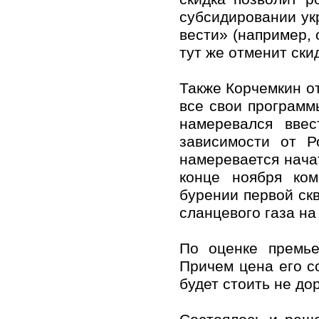
субсидировании ук
вести» (например, 
тут же отменит ски
Также Корчемкин от
все свои программ
намеревался вве
зависимости от Ро
намеревается нач
конце ноября ком
бурении первой ск
сланцевого газа на
По оценке премье
Причем цена его со
будет стоить не до