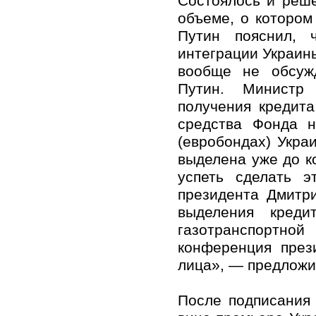
Состоялось и реше
объеме, о котором
Путин пояснил, 
интеграции Украин
вообще не обсужд
Путин. Министр 
получения кредита
средства Фонда н
(евробондах) Укра
выделена уже до ко
успеть сделать э
президента Дмитр
выделения креди
газотранспортно
конференция през
лица», — предложи
После подписания