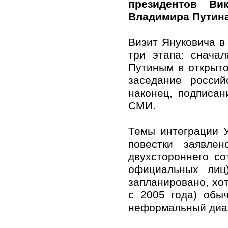
президентов Ви
Владимира Путина
Визит Януковича в
три этапа: снача
Путиным в открыт
заседание россий
наконец, подписан
СМИ.
Темы интеграции 
повестки заявле
двухстороннего со
официальных лиц
запланировано, хо
с 2005 года) обы
неформальный диал