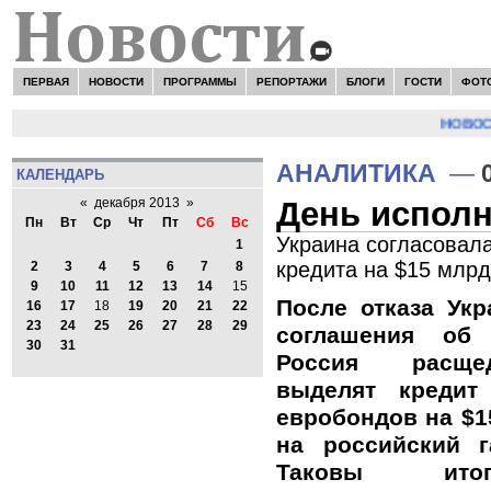
ПЕРВАЯ
НОВОСТИ
ПРОГРАММЫ
РЕПОРТАЖИ
БЛОГИ
ГОСТИ
ФОТ
НОВОСТИ:
АНАЛИТИКА
—
КАЛЕНДАРЬ
День испол
«
декабря 2013
»
Пн
Вт
Ср
Чт
Пт
Сб
Вс
Украина согласовала
1
кредита на $15 млрд
2
3
4
5
6
7
8
9
10
11
12
13
14
15
После отказа Ук
16
17
18
19
20
21
22
23
24
25
26
27
28
29
соглашения об
30
31
Россия расщед
выделят кредит
евробондов на $1
на российский г
Таковы итог