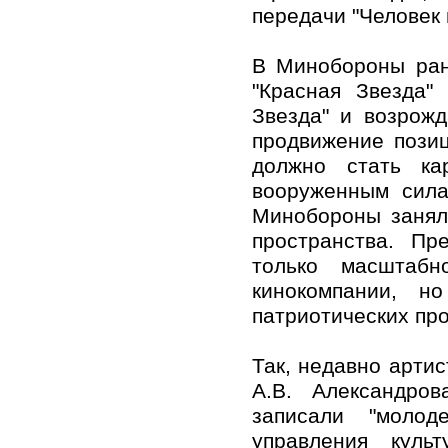
передачи "Человек 
В Минобороны ран
"Красная Звезда"
Звезда" и возрож
продвижение позиц
должно стать ка
вооруженным сила
Минобороны занял
пространства. Пр
только масштабн
кинокомпании, н
патриотических про
Так, недавно арти
А.В. Александро
записали "молод
управления куль