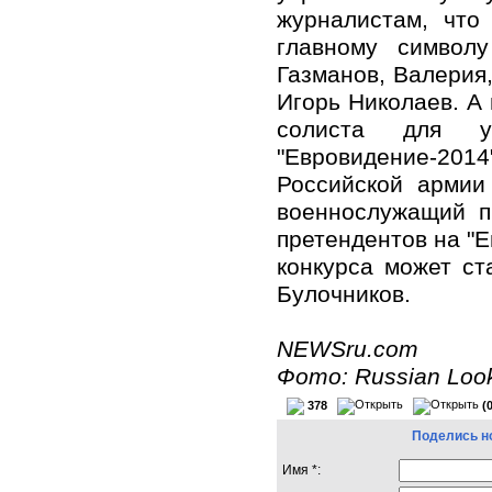
журналистам, что
главному символ
Газманов, Валерия,
Игорь Николаев. А 
солиста для у
"Евровидение-20
Российской армии
военнослужащий п
претендентов на "Е
конкурса может ст
Булочников.
NEWSru.com
Фото: Russian Loo
378
(
Поделись н
Имя *: