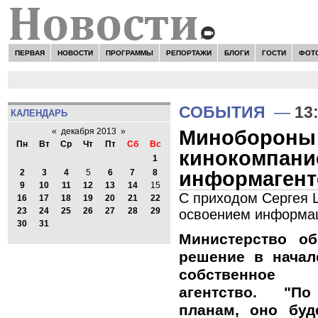
ПЕРВАЯ
НОВОСТИ
ПРОГРАММЫ
РЕПОРТАЖИ
БЛОГИ
ГОСТИ
ФОТ
СОБЫТИЯ
—
13
КАЛЕНДАРЬ
Минобороны 
«
декабря 2013
»
Пн
Вт
Ср
Чт
Пт
Сб
Вс
кинокомпани
1
информагент
2
3
4
5
6
7
8
9
10
11
12
13
14
15
С приходом Сергея 
16
17
18
19
20
21
22
23
24
25
26
27
28
29
освоением информац
30
31
Министерство о
решение в начал
собственное 
агентство. "П
планам, оно буд