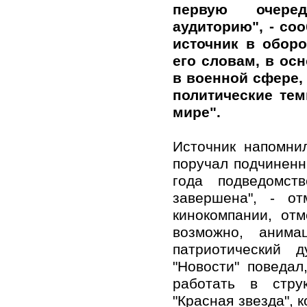
первую очере
аудиторию", - со
источник в обор
его словам, в ос
в военной сфере,
политические тем
мире".
Источник напомни
поручал подчиненн
года подведомст
завершена", - о
кинокомпании, от
возможно, анима
патриотический 
"Новости" поведал
работать в стру
"Красная звезда", 