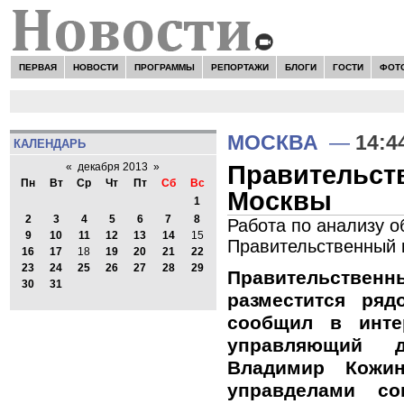
ПЕРВАЯ
НОВОСТИ
ПРОГРАММЫ
РЕПОРТАЖИ
БЛОГИ
ГОСТИ
ФОТ
МОСКВА
—
14:4
КАЛЕНДАРЬ
Правительств
«
декабря 2013
»
Пн
Вт
Ср
Чт
Пт
Сб
Вс
Москвы
1
2
3
4
5
6
7
8
Работа по анализу 
9
10
11
12
13
14
15
Правительственный к
16
17
18
19
20
21
22
23
24
25
26
27
28
29
Правительст
30
31
разместится ря
сообщил в инт
управляющий д
Владимир Кожи
управделами с