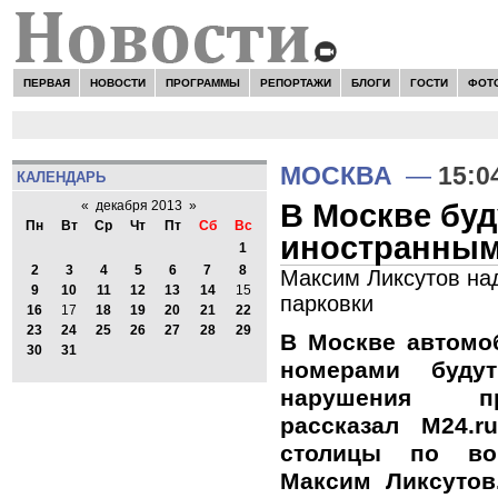
ПЕРВАЯ
НОВОСТИ
ПРОГРАММЫ
РЕПОРТАЖИ
БЛОГИ
ГОСТИ
ФОТ
МОСКВА
—
15:0
КАЛЕНДАРЬ
В Москве буд
«
декабря 2013
»
Пн
Вт
Ср
Чт
Пт
Сб
Вс
иностранным
1
2
3
4
5
6
7
8
Максим Ликсутов на
9
10
11
12
13
14
15
парковки
16
17
18
19
20
21
22
23
24
25
26
27
28
29
В Москве автомо
30
31
номерами буду
нарушения пр
рассказал M24.r
столицы по во
Максим Ликсутов