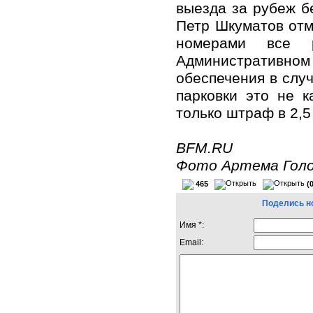
выезда за рубеж б
Петр Шкуматов отм
номерами все 
Административн
обеспечения в слу
парковки это не 
только штраф в 2,5
BFM.RU
Фото Артема Голо
465
(
Поделись н
Имя *:
Email: