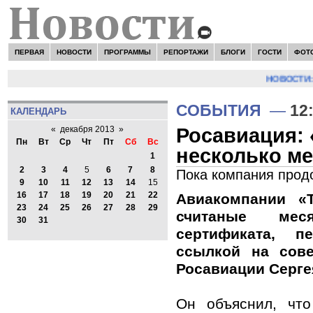
ПЕРВАЯ
НОВОСТИ
ПРОГРАММЫ
РЕПОРТАЖИ
БЛОГИ
ГОСТИ
ФОТ
НОВОСТИ:
СОБЫТИЯ
—
12
КАЛЕНДАРЬ
Росавиация: 
«
декабря 2013
»
Пн
Вт
Ср
Чт
Пт
Сб
Вс
несколько м
1
2
3
4
5
6
7
8
Пока компания прод
9
10
11
12
13
14
15
16
17
18
19
20
21
22
Авиакомпании «Т
23
24
25
26
27
28
29
считаные ме
30
31
сертификата, 
ссылкой на сове
Росавиации Серге
Он объяснил, чт