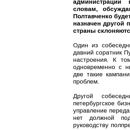
администрации 
словам, обсужда
Полтавченко буде
назначен другой 
страны склоняются
Один из собеседн
давний соратник П
настроения. К то
одновременно с н
две такие кампан
проблем.
Другой собесед
петербургское биз
управление переда
нет должной под
руководству полпре