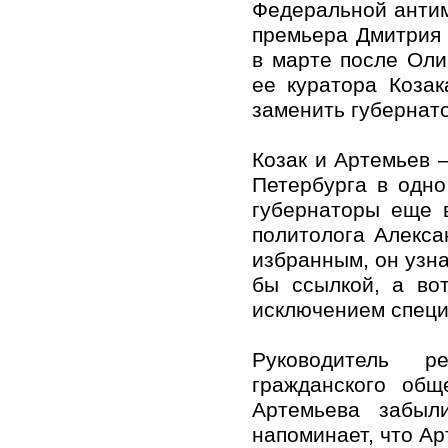
Федеральной антим
премьера Дмитрия 
в марте после Оли
ее куратора Коза
заменить губернато
Козак и Артемьев 
Петербурга в одн
губернаторы еще 
политолога Алекс
избранным, он узна
бы ссылкой, а во
исключением специа
Руководитель р
гражданского общ
Артемьева забыл
напоминает, что Ар