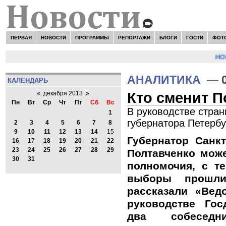
ПЕРВАЯ
НОВОСТИ
ПРОГРАММЫ
РЕПОРТАЖИ
БЛОГИ
ГОСТИ
ФОТ
НОВО
АНАЛИТИКА
—
КАЛЕНДАРЬ
Кто сменит П
«
декабря 2013
»
Пн
Вт
Ср
Чт
Пт
Сб
Вс
В руководстве стран
1
губернатора Петербу
2
3
4
5
6
7
8
9
10
11
12
13
14
15
Губернатор Санкт
16
17
18
19
20
21
22
23
24
25
26
27
28
29
Полтавченко мож
30
31
полномочия, с т
выборы прошли
рассказали «Вед
руководстве Го
два собеседн