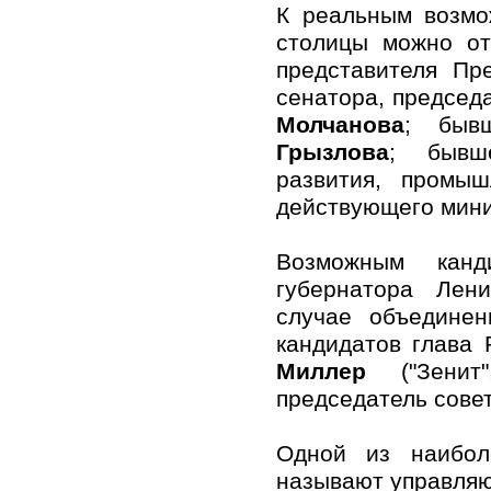
К реальным возмо
столицы можно от
представителя П
сенатора, председ
Молчанова
; быв
Грызлова
; бывше
развития, промыш
действующего мини
Возможным канд
губернатора Лен
случае объединен
кандидатов глав
Миллер
("Зенит"
председатель сове
Одной из наибол
называют управля