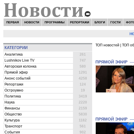
ПЕРВАЯ
НОВОСТИ
ПРОГРАММЫ
РЕПОРТАЖИ
БЛОГИ
ГОСТИ
ФОТ
НОВОС
ТОП новостей
|
ТОП о
КАТЕГОРИИ
ВСЕ НОВОСТИ 
Аналитика
261
Lushnikov Live TV
747
ПРЯМОЙ ЭФИР
Авторская колонка
580
Прямой эфир
1291
Анонс событий
4258
Репортажи
124
Остроумно
19
Политика
3419
Наука
2220
Финансы
2159
Общество
5830
ПРЯМОЙ ЭФИР
Культура
1182
Транспорт
561
События
902