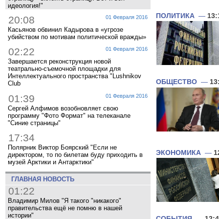
идеология!"
ПОЛИТИКА
—
13:
20:08
01 Февраля 2016
Касьянов обвинил Кадырова в «угрозе
убийством по мотивам политической вражды»
02:22
01 Февраля 2016
Завершается реконструкция новой
театрально-съемочной площадки для
Интеллектуального пространства "Lushnikov
ОБЩЕСТВО
—
13
Club
01:39
01 Февраля 2016
Сергей Алфимов возобновляет свою
программу "Фото Формат" на телеканале
"Синие страницы"
17:34
Полярник Виктор Боярский "Если не
ЭКОНОМИКА
—
1
директором, то по билетам буду приходить в
музей Арктики и Антарктики"
ГЛАВНАЯ НОВОСТЬ
01:22
Владимир Милов "Я такого "никакого"
правительства ещё не помню в нашей
истории"
СОБЫТИЯ
—
12: