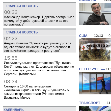
ГЛАВНАЯ НОВОСТЬ
00:22
Александр Конфисахор "Церковь всегда была
прислугой у действующей власти и за это
поплатилась"
ГЛАВНАЯ НОВОСТЬ
США
—
12:13
— 0
02:23
Андрей Липатов "Три-четыре производителя
одного товара неизбежно будут в сговоре и
это неизбежно приведет к росту цен"
15:55
Интеллектуальное пространство "Лушников-
Клуб" представляет 11 февраля общественно-
ПЕТЕРБУРГ
—
11
политическую дискуссию с экономистом
Сергеем Цыпляевым
03:34
Сегодня в 16:00 на телеканале
«Фонтанка.Офис» в ток-шоу «Лушников» б.
замминистра энергетики РФ, экономист
Владимир Милов
ТРАНСПОРТ
—
11
КАЛЕНДАРЬ