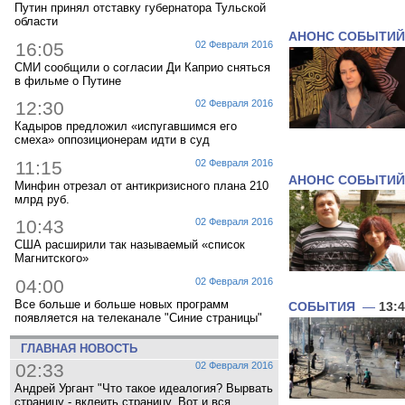
Путин принял отставку губернатора Тульской
области
АНОНС СОБЫТИЙ
16:05
02 Февраля 2016
СМИ сообщили о согласии Ди Каприо сняться
в фильме о Путине
12:30
02 Февраля 2016
Кадыров предложил «испугавшимся его
смеха» оппозиционерам идти в суд
11:15
02 Февраля 2016
АНОНС СОБЫТИЙ
Минфин отрезал от антикризисного плана 210
млрд руб.
10:43
02 Февраля 2016
США расширили так называемый «список
Магнитского»
04:00
02 Февраля 2016
Все больше и больше новых программ
СОБЫТИЯ
—
13:
появляется на телеканале "Синие страницы"
ГЛАВНАЯ НОВОСТЬ
02:33
02 Февраля 2016
Андрей Ургант "Что такое идеалогия? Вырвать
страницу - вклеить страницу. Вот и вся