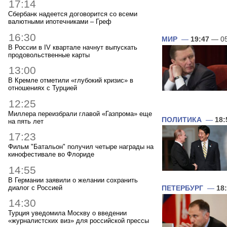
17:14
Сбербанк надеется договорится со всеми
валютными ипотечниками – Греф
16:30
МИР
—
19:47
— 05
В России в IV квартале начнут выпускать
продовольственные карты
13:00
В Кремле отметили «глубокий кризис» в
отношениях с Турцией
12:25
Миллера переизбрали главой «Газпрома» еще
ПОЛИТИКА
—
18:
на пять лет
17:23
Фильм "Батальон" получил четыре награды на
кинофестивале во Флориде
14:55
В Германии заявили о желании сохранить
диалог с Россией
ПЕТЕРБУРГ
—
18
14:30
Турция уведомила Москву о введении
«журналистских виз» для российской прессы