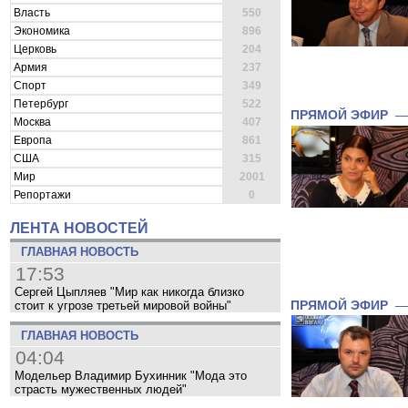
Власть
550
Экономика
896
Церковь
204
Армия
237
Спорт
349
Петербург
522
ПРЯМОЙ ЭФИР
Москва
407
Европа
861
США
315
Мир
2001
Репортажи
0
ЛЕНТА НОВОСТЕЙ
ГЛАВНАЯ НОВОСТЬ
17:53
Сергей Цыпляев "Мир как никогда близко
ПРЯМОЙ ЭФИР
стоит к угрозе третьей мировой войны"
ГЛАВНАЯ НОВОСТЬ
04:04
Модельер Владимир Бухинник "Мода это
страсть мужественных людей"