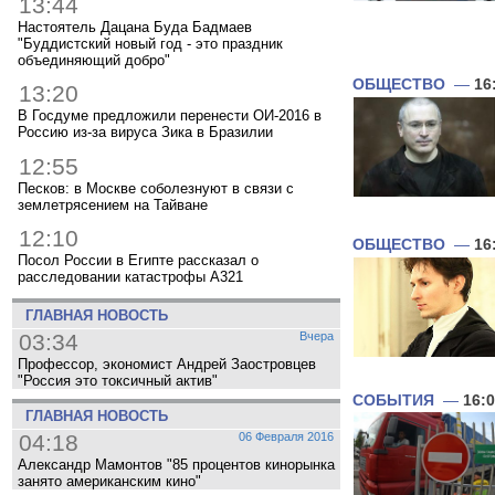
13:44
Настоятель Дацана Буда Бадмаев
"Буддистский новый год - это праздник
объединяющий добро"
ОБЩЕСТВО
—
16
13:20
В Госдуме предложили перенести ОИ-2016 в
Россию из-за вируса Зика в Бразилии
12:55
Песков: в Москве соболезнуют в связи с
землетрясением на Тайване
12:10
ОБЩЕСТВО
—
16
Посол России в Египте рассказал о
расследовании катастрофы A321
ГЛАВНАЯ НОВОСТЬ
03:34
Вчера
Профессор, экономист Андрей Заостровцев
"Россия это токсичный актив"
СОБЫТИЯ
—
16:
ГЛАВНАЯ НОВОСТЬ
04:18
06 Февраля 2016
Александр Мамонтов "85 процентов кинорынка
занято американским кино"