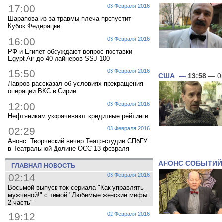
17:00
03 Февраля 2016
Шарапова из-за травмы плеча пропустит
Кубок Федерации
16:00
03 Февраля 2016
РФ и Египет обсуждают вопрос поставки
Egypt Air до 40 лайнеров SSJ 100
15:50
03 Февраля 2016
США
—
13:58
— 0
Лавров рассказал об условиях прекращения
операции ВКС в Сирии
12:00
03 Февраля 2016
Нефтяникам укорачивают кредитные рейтинги
02:29
03 Февраля 2016
Анонс. Творческий вечер Театр-студии СПбГУ
в Театральной Долине ОСС 13 февраля
АНОНС СОБЫТИЙ
ГЛАВНАЯ НОВОСТЬ
02:14
03 Февраля 2016
Восьмой выпуск ток-сериала "Как управлять
мужчиной!" с темой "Любимые женские мифы
2 часть"
19:12
02 Февраля 2016