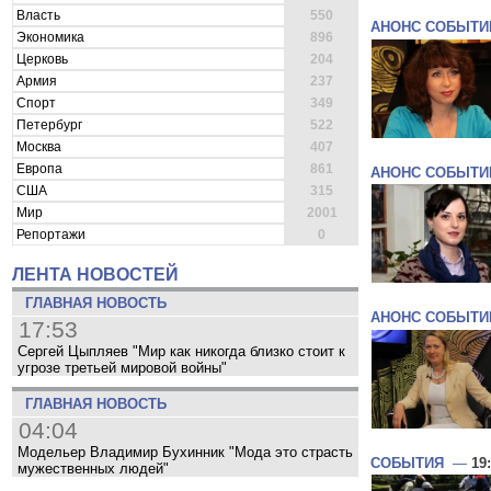
Власть
550
АНОНС СОБЫТИ
Экономика
896
Церковь
204
Армия
237
Спорт
349
Петербург
522
Москва
407
Европа
861
АНОНС СОБЫТИ
США
315
Мир
2001
Репортажи
0
ЛЕНТА НОВОСТЕЙ
ГЛАВНАЯ НОВОСТЬ
АНОНС СОБЫТИ
17:53
Сергей Цыпляев "Мир как никогда близко стоит к
угрозе третьей мировой войны"
ГЛАВНАЯ НОВОСТЬ
04:04
Модельер Владимир Бухинник "Мода это страсть
СОБЫТИЯ
—
19
мужественных людей"