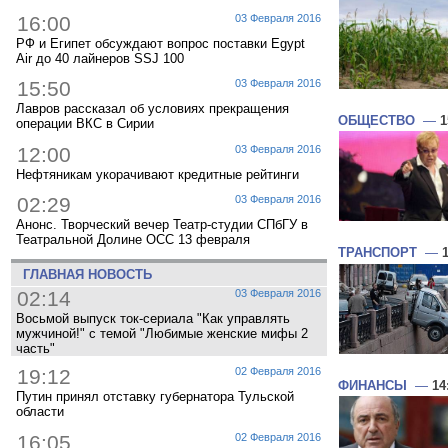
16:00
03 Февраля 2016
РФ и Египет обсуждают вопрос поставки Egypt
Air до 40 лайнеров SSJ 100
15:50
03 Февраля 2016
Лавров рассказал об условиях прекращения
ОБЩЕСТВО
—
1
операции ВКС в Сирии
12:00
03 Февраля 2016
Нефтяникам укорачивают кредитные рейтинги
02:29
03 Февраля 2016
Анонс. Творческий вечер Театр-студии СПбГУ в
Театральной Долине ОСС 13 февраля
ТРАНСПОРТ
—
ГЛАВНАЯ НОВОСТЬ
02:14
03 Февраля 2016
Восьмой выпуск ток-сериала "Как управлять
мужчиной!" с темой "Любимые женские мифы 2
часть"
19:12
02 Февраля 2016
ФИНАНСЫ
—
14
Путин принял отставку губернатора Тульской
области
16:05
02 Февраля 2016