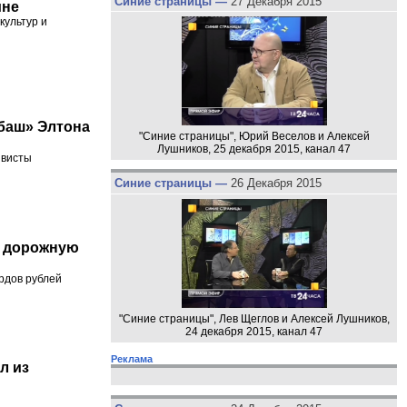
Синие страницы —
27 Декабря 2015
ине
культур и
баш» Элтона
"Синие страницы", Юрий Веселов и Алексей
Лушников, 25 декабря 2015, канал 47
ивисты
Синие страницы —
26 Декабря 2015
а дорожную
рдов рублей
"Синие страницы", Лев Щеглов и Алексей Лушников,
24 декабря 2015, канал 47
Реклама
л из