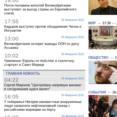
19:00
Почти половина жителей Великобритании
выступают за выход страны из Европейского
союза
17:55
05 Февраля 2016
МИР
—
17:30
— 2
Кадыров выступил против объединения Чечни и
Ингушетии
13:00
05 Февраля 2016
Великобритания оспорит выводы ООН по делу
Ассанжа
10:02
05 Февраля 2016
ОБЩЕСТВО
—
1
Чемпионат Европы по бобслею и скелетону
стартует в Санкт-Морице
ГЛАВНАЯ НОВОСТЬ
04:22
05 Февраля 2016
Сергей Миронов "Центробанк напрямую виноват
в сегодняшнем курсе валют"
СОБЫТИЯ
—
16
16:05
04 Февраля 2016
У побережья Нигерии неизвестные вооруженные
люди захватили нефтеналивной танкер с
российскими моряками на борту
04 Февраля 2016