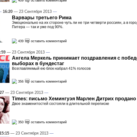
409
оставить комментарий
—
16:20
— 23 Сентября 2013
—
Варвары третьего Рима
Эмоционально на их стороне чуть ли не три четверти россиян, а в гор
Питера — так и уже под 90%.
439
оставить комментарий
:59
— 23 Сентября 2013
—
Ангела Меркель принимает поздравления с побед
выборах в бундестаг
Возглавляемый ею блок набрал 41% голосов
356
оставить комментарий
:27
— 23 Сентября 2013
—
Times: письмо Хемингуэя Марлен Дитрих продано
Двое знаменитостей состояли в длительной переписке
350
оставить комментарий
15:15
— 23 Сентября 2013
—