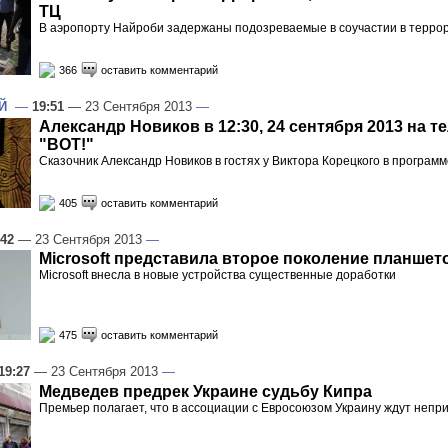
ТЦ
В аэропорту Найроби задержаны подозреваемые в соучастии в террор
366
оставить комментарий
Й
—
19:51
— 23 Сентября 2013
—
Александр Новиков в 12:30, 24 сентября 2013 на т
"ВОТ!"
Сказочник Александр Новиков в гостях у Виктора Корецкого в програ
405
оставить комментарий
:42
— 23 Сентября 2013
—
Microsoft представила второе поколение планшето
Microsoft внесла в новые устройства существенные доработки
475
оставить комментарий
19:27
— 23 Сентября 2013
—
Медведев предрек Украине судьбу Кипра
Премьер полагает, что в ассоциации с Евросоюзом Украину ждут непр