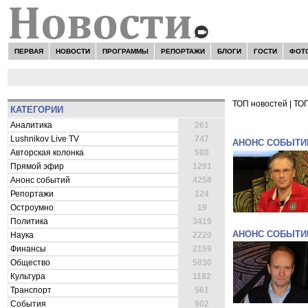
ПЕРВАЯ
НОВОСТИ
ПРОГРАММЫ
РЕПОРТАЖИ
БЛОГИ
ГОСТИ
ФОТ
ТОП новостей
|
ТОП
КАТЕГОРИИ
ВСЕ НОВОСТ
Аналитика
261
Lushnikov Live TV
747
АНОНС СОБЫТИ
Авторская колонка
580
Прямой эфир
1291
Анонс событий
4258
Репортажи
124
Остроумно
19
Политика
3419
АНОНС СОБЫТИ
Наука
2220
Финансы
2159
Общество
5830
Культура
1182
Транспорт
561
События
902