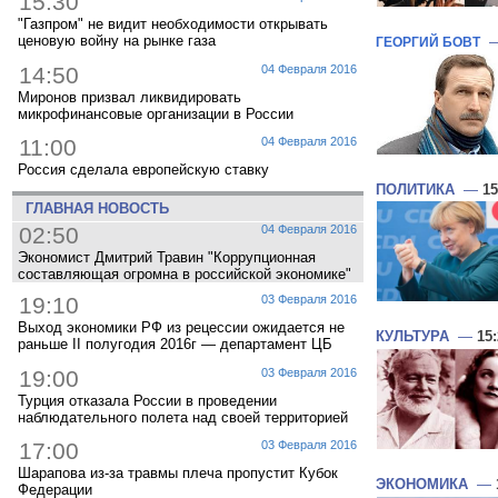
15:30
"Газпром" не видит необходимости открывать
ценовую войну на рынке газа
ГЕОРГИЙ БОВТ
14:50
04 Февраля 2016
Миронов призвал ликвидировать
микрофинансовые организации в России
11:00
04 Февраля 2016
Россия сделала европейскую ставку
ПОЛИТИКА
—
15
ГЛАВНАЯ НОВОСТЬ
02:50
04 Февраля 2016
Экономист Дмитрий Травин "Коррупционная
составляющая огромна в российской экономике"
19:10
03 Февраля 2016
Выход экономики РФ из рецессии ожидается не
КУЛЬТУРА
—
15
раньше II полугодия 2016г — департамент ЦБ
19:00
03 Февраля 2016
Турция отказала России в проведении
наблюдательного полета над своей территорией
17:00
03 Февраля 2016
Шарапова из-за травмы плеча пропустит Кубок
ЭКОНОМИКА
—
Федерации