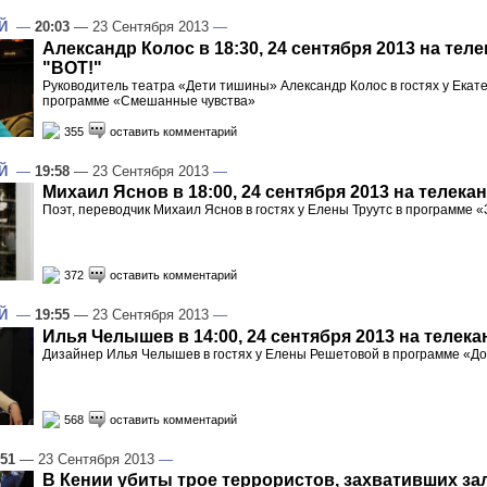
Й
—
20:03
— 23 Сентября 2013
—
Александр Колос в 18:30, 24 сентября 2013 на тел
"ВОТ!"
Руководитель театра «Дети тишины» Александр Колос в гостях у Екат
программе «Смешанные чувства»
355
оставить комментарий
Й
—
19:58
— 23 Сентября 2013
—
Михаил Яснов в 18:00, 24 сентября 2013 на телека
Поэт, переводчик Михаил Яснов в гостях у Елены Труутс в программе
372
оставить комментарий
Й
—
19:55
— 23 Сентября 2013
—
Илья Челышев в 14:00, 24 сентября 2013 на телека
Дизайнер Илья Челышев в гостях у Елены Решетовой в программе «Д
568
оставить комментарий
:51
— 23 Сентября 2013
—
В Кении убиты трое террористов, захвативших за