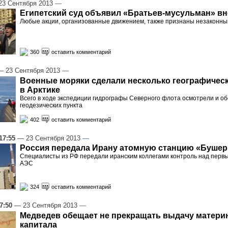
3 Сентября 2013
—
Египетский суд объявил «Братьев-мусульман» вн
Любые акции, организованные движением, также признаны незаконн
360
оставить комментарий
 23 Сентября 2013
—
Военные моряки сделали несколько географичес
в Арктике
Всего в ходе экспедиции гидрографы Северного флота осмотрели и о
геодезических пункта
402
оставить комментарий
17:55
— 23 Сентября 2013
—
Россия передала Ирану атомную станцию «Бушер
Специалисты из РФ передали иранским коллегами контроль над перв
АЭС
324
оставить комментарий
7:50
— 23 Сентября 2013
—
Медведев обещает не прекращать выдачу матери
капитала