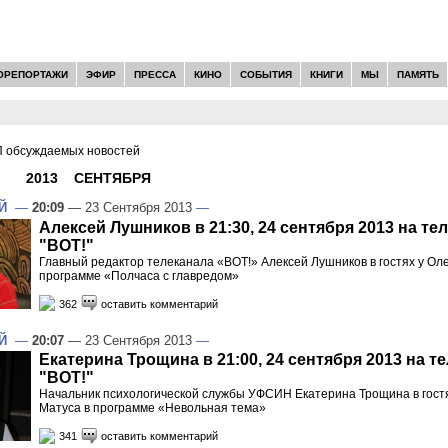
ОРЕПОРТАЖИ
ЭФИР
ПРЕССА
КИНО
СОБЫТИЯ
КНИГИ
МЫ
ПАМЯТЬ
 обсуждаемых новостей
И -
2013
»
СЕНТЯБРЯ
»
23
Й
—
20:09
— 23 Сентября 2013
—
Алексей Лушников в 21:30, 24 сентября 2013 на те
"ВОТ!"
Главный редактор телеканала «ВОТ!» Алексей Лушников в гостях у Оле
программе «Полчаса с главредом»
362
оставить комментарий
Й
—
20:07
— 23 Сентября 2013
—
Екатерина Трощина в 21:00, 24 сентября 2013 на т
"ВОТ!"
Начальник психологической службы УФСИН Екатерина Трощина в гост
Матуса в программе «Невольная тема»
341
оставить комментарий