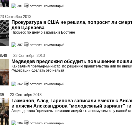
381
оставить комментарий
3 Сентября 2013
—
Прокуратура в США не решила, попросит ли смер
для Царнаева
Процесс по делу о взрывах в Бостоне
387
оставить комментарий
8:49
— 23 Сентября 2013
—
Медведев предложил обсудить повышение пошли
Как заявил премьер-министр, по решению правительства или по иниц
Федерации сделать это нельзя
362
оставить комментарий
:39
— 23 Сентября 2013
—
Газманов, Алсу, Гарипова записали вместе с Анс
и пляски Александрова "молодежный вариант" г
Акция должна "привлечь внимание людей к главному символу нашей с
384
оставить комментарий