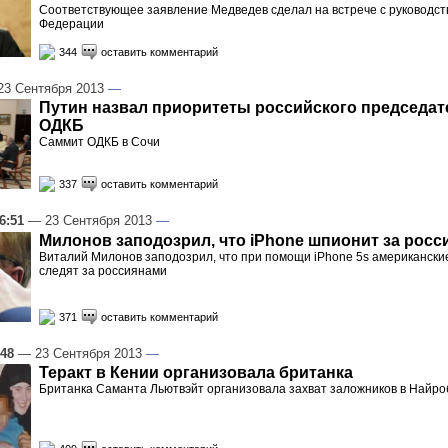
Соответствующее заявление Медведев сделал на встрече с руководс
Федерации
344
оставить комментарий
3 Сентября 2013
—
Путин назвал приоритеты российского председат
ОДКБ
Саммит ОДКБ в Сочи
337
оставить комментарий
6:51
— 23 Сентября 2013
—
Милонов заподозрил, что iPhone шпионит за рос
Виталий Милонов заподозрил, что при помощи iPhone 5s американск
следят за россиянами
371
оставить комментарий
:48
— 23 Сентября 2013
—
Теракт в Кении организовала британка
Британка Саманта Льютвэйт организовала захват заложников в Найро