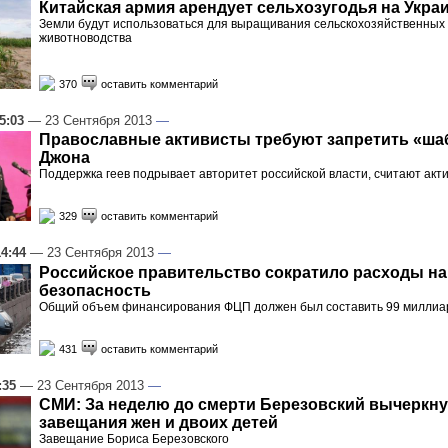
Китайская армия арендует сельхозугодья на Укра
Земли будут использоваться для выращивания сельскохозяйственных 
животноводства
370
оставить комментарий
5:03
— 23 Сентября 2013
—
Православные активисты требуют запретить «ша
Джона
Поддержка геев подрывает авторитет российской власти, считают акт
329
оставить комментарий
14:44
— 23 Сентября 2013
—
Российское правительство сократило расходы н
безопасность
Общий объем финансирования ФЦП должен был составить 99 миллиа
431
оставить комментарий
:35
— 23 Сентября 2013
—
СМИ: За неделю до смерти Березовский вычеркну
завещания жен и двоих детей
Завещание Бориса Березовского