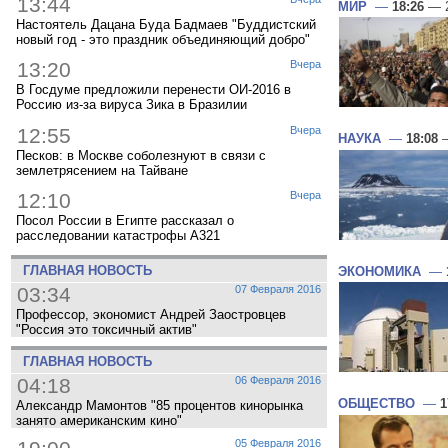
13:44
МИР
—
18:26
— 2
Настоятель Дацана Буда Бадмаев "Буддистский
новый год - это праздник объединяющий добро"
13:20
Вчера
В Госдуме предложили перенести ОИ-2016 в
Россию из-за вируса Зика в Бразилии
12:55
Вчера
НАУКА
—
18:08
—
Песков: в Москве соболезнуют в связи с
землетрясением на Тайване
12:10
Вчера
Посол России в Египте рассказал о
расследовании катастрофы A321
ГЛАВНАЯ НОВОСТЬ
ЭКОНОМИКА
—
03:34
07 Февраля 2016
Профессор, экономист Андрей Заостровцев
"Россия это токсичный актив"
ГЛАВНАЯ НОВОСТЬ
04:18
06 Февраля 2016
ОБЩЕСТВО
—
1
Александр Мамонтов "85 процентов кинорынка
занято американским кино"
05 Февраля 2016