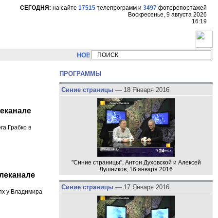
СЕГОДНЯ:
на сайте
17515
телепрограмм
и
3497
фоторепортажей
Воскресенье, 9 августа 2026
16:19
НОВОСТИ:
Сергей Цыпляев "Мир как никогда близко с
ПРОГРАММЫ
Синие страницы —
18 Января 2016
леканале
га Грабко в
"Синие страницы", Антон Духовской и Алексей
Лушников, 16 января 2016
елеканале
Синие страницы —
17 Января 2016
ях у Владимира