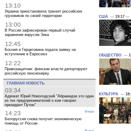
13:10
Украина приостановила транзит российских
грузовиков по своей территории
США
—
19:17
— 2
13:00
В России зафиксирован первый случай
заражения вирусом Зика
12:45
Босния и Герцеговина подала заявку на
вступление в Евросоюз
ОБЩЕСТВО
—
1
12:22
Правозащитник: финские власти депортируют
российскую пенсионерку
ГЛАВНАЯ НОВОСТЬ
03:34
КУЛЬТУРА
—
18
Адвокат Юрий Новолодский "Абрамидзе это один
из тех предпринимателей о ком говорил
президент Путин"
14:23
Вчера
Белоруссия снова получит экономическую
помощь от России
Вчера