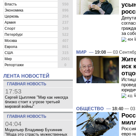
усын
Власть
550
Экономика
896
росс
Церковь
204
Депута
Армия
237
соглас
гражда
Спорт
349
за соб
Петербург
522
404
Москва
407
Европа
861
МИР
—
19:08
— 03 Сентяб
США
315
Жите
Мир
2001
иск 
Репортажи
0
отцо
ЛЕНТА НОВОСТЕЙ
Истица
ГЛАВНАЯ НОВОСТЬ
провед
юридич
17:53
411
Сергей Цыпляев "Мир как никогда
близко стоит к угрозе третьей
мировой войны"
ОБЩЕСТВО
—
18:40
— 03 
Росс
ГЛАВНАЯ НОВОСТЬ
милл
04:04
Россия
Модельер Владимир Бухинник
евро н
"Мода это страсть мужественных