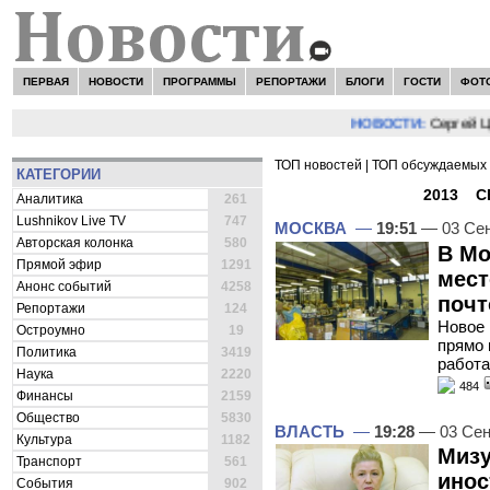
ПЕРВАЯ
НОВОСТИ
ПРОГРАММЫ
РЕПОРТАЖИ
БЛОГИ
ГОСТИ
ФОТ
НОВОСТИ:
Сергей Цыпляев
ТОП новостей
|
ТОП обсуждаемых 
КАТЕГОРИИ
ВСЕ НОВОСТИ -
2013
»
С
Аналитика
261
Lushnikov Live TV
747
МОСКВА
—
19:51
— 03 Сен
Авторская колонка
580
В Мо
Прямой эфир
1291
мест
Анонс событий
4258
почт
Репортажи
124
Новое
Остроумно
19
прямо 
Политика
3419
работа
Наука
2220
484
Финансы
2159
Общество
5830
ВЛАСТЬ
—
19:28
— 03 Сен
Культура
1182
Мизу
Транспорт
561
инос
События
902