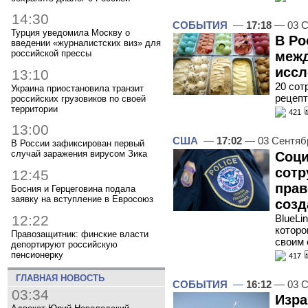
14:30
СОБЫТИЯ
—
17:18
— 03 С
Турция уведомила Москву о
В Ро
введении «журналистских виз» для
российской прессы
межд
иссл
13:10
20 сот
Украина приостановила транзит
рецепт
российских грузовиков по своей
территории
421
13:00
США
—
17:02
— 03 Сентяб
В России зафиксирован первый
случай заражения вирусом Зика
Соци
сотр
12:45
прав
Босния и Герцеговина подала
заявку на вступление в Евросоюз
созд
12:22
BlueLi
которо
Правозащитник: финские власти
своим 
депортируют российскую
пенсионерку
417
ГЛАВНАЯ НОВОСТЬ
СОБЫТИЯ
—
16:12
— 03 С
03:34
Изра