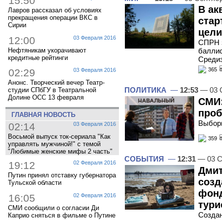
15:50
В ак
Лавров рассказал об условиях
прекращения операции ВКС в
стар
Сирии
цели
12:00
03 Февраля 2016
СПРН 
Нефтяникам укорачивают
баллис
кредитные рейтинги
Средиз
365
02:29
03 Февраля 2016
Анонс. Творческий вечер Театр-
ПОЛИТИКА
—
12:53
— 03 
студии СПбГУ в Театральной
Долине ОСС 13 февраля
СМИ:
проб
ГЛАВНАЯ НОВОСТЬ
Выбор
02:14
03 Февраля 2016
Восьмой выпуск ток-сериала "Как
359
управлять мужчиной!" с темой
"Любимые женские мифы 2 часть"
СОБЫТИЯ
—
12:31
— 03 С
19:12
02 Февраля 2016
Дмит
Путин принял отставку губернатора
созд
Тульской области
фонд
16:05
02 Февраля 2016
тури
СМИ сообщили о согласии Ди
Создан
Каприо сняться в фильме о Путине