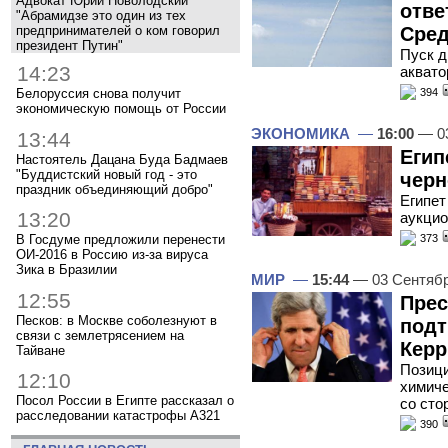
Адвокат Юрий Новолодский
отве
"Абрамидзе это один из тех
предпринимателей о ком говорил
Сре
президент Путин"
Пуск д
14:23
аквато
Белоруссия снова получит
394
экономическую помощь от России
ЭКОНОМИКА
—
16:00
— 03
13:44
Егип
Настоятель Дацана Буда Бадмаев
"Буддистский новый год - это
черн
праздник объединяющий добро"
Египет
13:20
аукцио
373
В Госдуме предложили перенести
ОИ-2016 в Россию из-за вируса
Зика в Бразилии
МИР
—
15:44
— 03 Сентяб
12:55
Прес
Песков: в Москве соболезнуют в
подт
связи с землетрясением на
Керр
Тайване
Позици
12:10
химиче
Посол России в Египте рассказал о
со сто
расследовании катастрофы A321
390