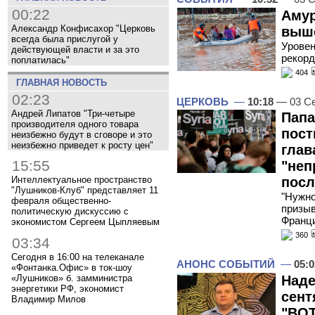
00:22
Амур
Александр Конфисахор "Церковь
выше
всегда была прислугой у
Уровен
действующей власти и за это
рекорд
поплатилась"
404
ГЛАВНАЯ НОВОСТЬ
02:23
ЦЕРКОВЬ
—
10:18
— 03 Се
Андрей Липатов "Три-четыре
Папа
производителя одного товара
пост
неизбежно будут в сговоре и это
неизбежно приведет к росту цен"
глав
15:55
"неп
Интеллектуальное пространство
посл
"Лушников-Клуб" представляет 11
"Нужно
февраля общественно-
призыв
политическую дискуссию с
Франц
экономистом Сергеем Цыпляевым
360
03:34
Сегодня в 16:00 на телеканале
АНОНС СОБЫТИЙ
—
05:0
«Фонтанка.Офис» в ток-шоу
Наде
«Лушников» б. замминистра
энергетики РФ, экономист
сент
Владимир Милов
"ВОТ