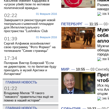
Касьянов обвинил Кадырова в
«угрозе убийством по мотивам
Размещ
политической вражды»
накидо
336
02:22
01 Февраля 2016
Завершается реконструкция новой
ПЕТЕРБУРГ
—
11:15
— 03 
театрально-съемочной площадки
для Интеллектуального
Мужч
пространства "Lushnikov Club
себя
01:39
01 Февраля 2016
апл
Сергей Алфимов возобновляет
Мужчин
свою программу "Фото Формат" на
обещал
телеканале "Синие страницы"
города
17:34
358
Полярник Виктор Боярский "Если
не директором, то по билетам буду
МИР
—
10:55
— 03 Сентяб
приходить в музей Арктики и
Прот
Антарктики"
чтоб
ГЛАВНАЯ НОВОСТЬ
Иск по
01:22
что Ал
Владимир Милов "Я такого
отцом
"никакого" правительства ещё не
346
помню в нашей истории"
ГЛАВНАЯ НОВОСТЬ
СОБЫТИЯ
—
10:32
— 03 С