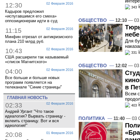
интере
12:30
02 Февраля 2016
343
Кадыров предложил
«испугавшимся его смеха»
ОБЩЕСТВО
—
12:10
— 03 
оппозиционерам идти в суд
Тюрь
11:15
02 Февраля 2016
небе
Минфин отрезал от антикризисного
Для бу
плана 210 млрд руб.
наказа
10:43
02 Февраля 2016
331
США расширили так называемый
«список Магнитского»
ОБЩЕСТВО
—
12:02
— 03 
04:00
02 Февраля 2016
Студ
Все больше и больше новых
кино
программ появляется на
в Пе
телеканале "Синие страницы"
Всем 
ГЛАВНАЯ НОВОСТЬ
продол
02:33
02 Февраля 2016
403
Андрей Ургант "Что такое
идеалогия? Вырвать страницу -
ПОЛИТИКА
—
11:40
— 03 
вклеить страницу. Вот и вся
Поли
идеология!"
«Бра
20:08
01 Февраля 2016
памя