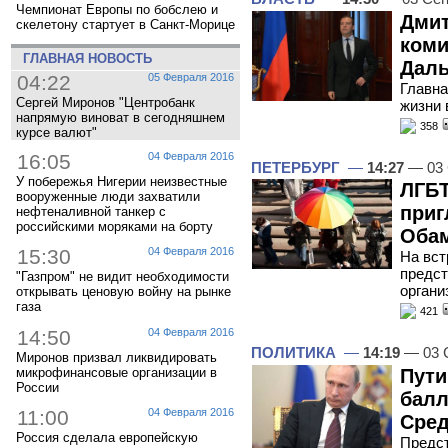
Чемпионат Европы по бобслею и
Дмит
скелетону стартует в Санкт-Морице
коми
ГЛАВНАЯ НОВОСТЬ
Даль
04:22
05 Февраля 2016
Главна
Сергей Миронов "Центробанк
жизни 
напрямую виноват в сегодняшнем
358
курсе валют"
16:05
04 Февраля 2016
ПЕТЕРБУРГ
—
14:27
— 03 
У побережья Нигерии неизвестные
ЛГБТ
вооруженные люди захватили
приг
нефтеналивной танкер с
российскими моряками на борту
Оба
15:30
04 Февраля 2016
На вст
предст
"Газпром" не видит необходимости
органи
открывать ценовую войну на рынке
газа
421
14:50
04 Февраля 2016
ПОЛИТИКА
—
14:19
— 03 
Миронов призвал ликвидировать
Пути
микрофинансовые организации в
России
балл
11:00
04 Февраля 2016
Сред
Россия сделала европейскую
Предст