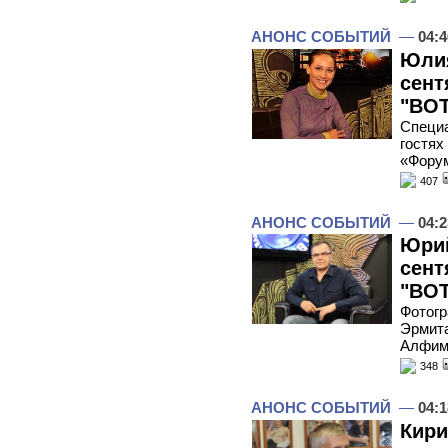
АНОНС СОБЫТИЙ
—
04:4
Юлия
сент
"ВОТ
Специа
гостях
«Фору
407
АНОНС СОБЫТИЙ
—
04:2
Юрий
сент
"ВОТ
Фотогр
Эрмита
Алфим
348
АНОНС СОБЫТИЙ
—
04:1
Кири