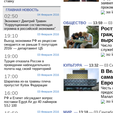
ставку
заявил
проком
ГЛАВНАЯ НОВОСТЬ
368
02:50
04 Февраля 2016
Экономист Дмитрий Травин
ОБЩЕСТВО
—
13:59
— 03 
"Коррупционная составляющая
Рост
огромна в российской экономике"
граж
19:10
03 Февраля 2016
выро
Выход экономики РФ из рецессии
ожидается не раньше II полугодия
Число 
2016г — департамент ЦБ
служе
19:00
03 Февраля 2016
392
Турция отказала России в
проведении наблюдательного
КУЛЬТУРА
—
13:32
— 03 С
полета над своей территорией
В Ве
17:00
03 Февраля 2016
сама
Шарапова из-за травмы плеча
Евро
пропустит Кубок Федерации
Честь 
16:00
03 Февраля 2016
предос
Малал
РФ и Египет обсуждают вопрос
поставки Egypt Air до 40 лайнеров
350
SSJ 100
МИР
—
13:18
— 03 Сентяб
03 Февраля 2016