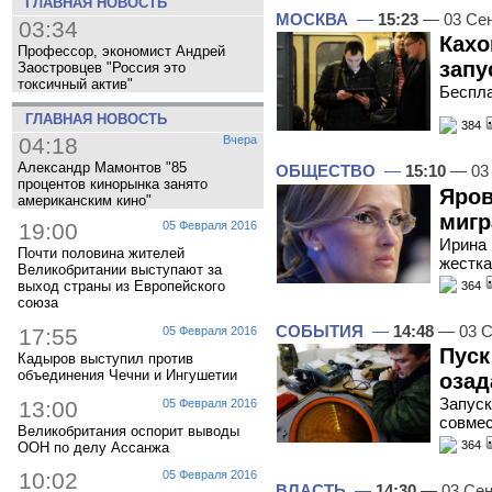
ГЛАВНАЯ НОВОСТЬ
МОСКВА
—
15:23
— 03 Сен
03:34
Кахо
Профессор, экономист Андрей
запу
Заостровцев "Россия это
токсичный актив"
Беспла
ГЛАВНАЯ НОВОСТЬ
384
04:18
Вчера
Александр Мамонтов "85
ОБЩЕСТВО
—
15:10
— 03 
процентов кинорынка занято
Яров
американским кино"
мигр
19:00
05 Февраля 2016
Ирина 
Почти половина жителей
жестка
Великобритании выступают за
выход страны из Европейского
364
союза
СОБЫТИЯ
—
14:48
— 03 С
17:55
05 Февраля 2016
Пуск
Кадыров выступил против
объединения Чечни и Ингушетии
озад
Запуск
13:00
05 Февраля 2016
совме
Великобритания оспорит выводы
364
ООН по делу Ассанжа
10:02
05 Февраля 2016
ВЛАСТЬ
—
14:30
— 03 Сен