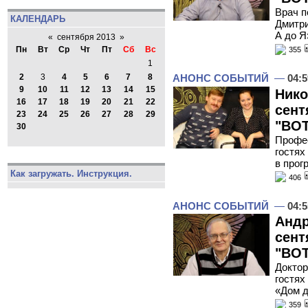
Врач п
КАЛЕНДАРЬ
Дмитри
А до Я
«
сентября 2013
»
Пн
Вт
Ср
Чт
Пт
Сб
Вс
355
1
АНОНС СОБЫТИЙ
—
04:5
2
3
4
5
6
7
8
9
10
11
12
13
14
15
Нико
16
17
18
19
20
21
22
сент
23
24
25
26
27
28
29
"ВОТ
30
Профе
гостях
в прог
Как загружать. Инструкция.
406
АНОНС СОБЫТИЙ
—
04:5
Андр
сент
"ВОТ
Доктор
гостях
«Дом 
359