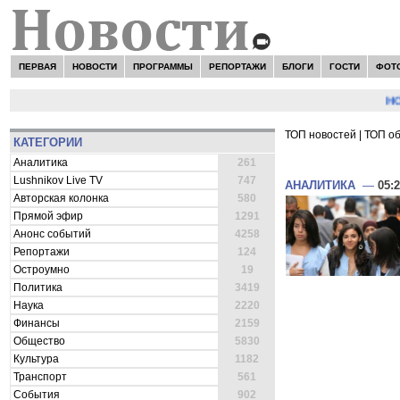
ПЕРВАЯ
НОВОСТИ
ПРОГРАММЫ
РЕПОРТАЖИ
БЛОГИ
ГОСТИ
ФОТ
НОВО
ТОП новостей
|
ТОП о
КАТЕГОРИИ
ВСЕ НОВОСТИ 
Аналитика
261
Lushnikov Live TV
747
АНАЛИТИКА
—
05:
Авторская колонка
580
Прямой эфир
1291
Анонс событий
4258
Репортажи
124
Остроумно
19
Политика
3419
Наука
2220
Финансы
2159
Общество
5830
Культура
1182
Транспорт
561
События
902