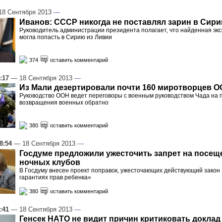
8 Сентября 2013
—
Иванов: СССР никогда не поставлял зарин в Сир
Руководитель администрации президента полагает, что найденная эк
могла попасть в Сирию из Ливии
374
оставить комментарий
:17
— 18 Сентября 2013
—
Из Мали дезертировали почти 160 миротворцев 
Руководство ООН ведет переговоры с военным руководством Чада на 
возвращения военных обратно
380
оставить комментарий
8:54
— 18 Сентября 2013
—
Госдуме предложили ужесточить запрет на посещ
ночных клубов
В Госдуму внесен проект поправок, ужесточающих действующий закон
гарантиях прав ребенка»
380
оставить комментарий
:41
— 18 Сентября 2013
—
Генсек НАТО не видит причин критиковать доклад