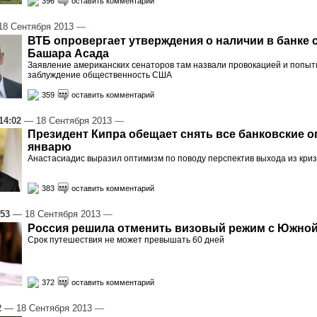
396
оставить комментарий
8 Сентября 2013
—
ВТБ опровергает утверждения о наличии в банке 
Башара Асада
Заявление американских сенаторов там назвали провокацией и попытк
заблуждение общественность США
359
оставить комментарий
14:02
— 18 Сентября 2013
—
Президент Кипра обещает снять все банковские о
январю
Анастасиадис выразил оптимизм по поводу перспектив выхода из кри
383
оставить комментарий
:53
— 18 Сентября 2013
—
Россия решила отменить визовый режим с Южной
Срок путешествия не может превышать 60 дней
372
оставить комментарий
2
— 18 Сентября 2013
—