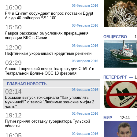
16:00
03 Февраля 2016
РФ и Египет обсуждают вопрос поставки Egypt
Air до 40 лайнеров SSJ 100
15:50
03 Февраля 2016
Лавров рассказал об условиях прекращения
ОБЩЕСТВО
—
1
операции ВКС в Сирии
12:00
03 Февраля 2016
Нефтяникам укорачивают кредитные рейтинги
02:29
03 Февраля 2016
Анонс. Творческий вечер Театр-студии СПбГУ в
Театральной Долине ОСС 13 февраля
ПЕТЕРБУРГ
—
1
ГЛАВНАЯ НОВОСТЬ
02:14
03 Февраля 2016
Восьмой выпуск ток-сериала "Как управлять
мужчиной!" с темой "Любимые женские мифы 2
часть"
19:12
02 Февраля 2016
МИР
—
12:44
— 1
Путин принял отставку губернатора Тульской
области
16:05
02 Февраля 2016