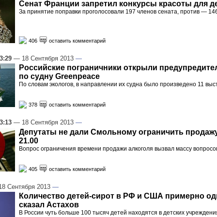
Сенат Франции запретил конкурсы красоты для д
За принятие поправки проголосовали 197 членов сената, против — 14
406
оставить комментарий
3:29
— 18 Сентября 2013
—
Российские пограничники открыли предупредите
по судну Greenpeace
По словам экологов, в направлении их судна было произведено 11 выс
378
оставить комментарий
3:13
— 18 Сентября 2013
—
Депутаты не дали Смольному ограничить продажу
21.00
Вопрос ограничения времени продажи алкоголя вызвал массу вопросо
405
оставить комментарий
8 Сентября 2013
—
Количество детей-сирот в РФ и США примерно од
сказал Астахов
В России чуть больше 100 тысяч детей находятся в детских учреждени