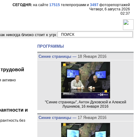
СЕГОДНЯ:
на сайте
17515
телепрограмм
и
3497
фоторепортажей
Четверг, 6 августа 2026
02:37
когда близко стоит к угрозе третьей мировой войны"
Модельер Владим
ПРОГРАММЫ
Синие страницы —
18 Января 2016
 трудовой
я активно
"Синие страницы", Антон Духовской и Алексей
Лушников, 16 января 2016
антности и
Синие страницы —
17 Января 2016
ерантность без