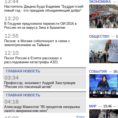
13:44
ЭКОНОМИКА
—
Настоятель Дацана Буда Бадмаев "Буддистский
новый год - это праздник объединяющий добро"
13:20
В Госдуме предложили перенести ОИ-2016 в
Россию из-за вируса Зика в Бразилии
12:55
ОБЩЕСТВО
—
1
Песков: в Москве соболезнуют в связи с
землетрясением на Тайване
12:10
Посол России в Египте рассказал о
расследовании катастрофы A321
ГЛАВНАЯ НОВОСТЬ
СОБЫТИЯ
—
16
03:34
Профессор, экономист Андрей Заостровцев
"Россия это токсичный актив"
ГЛАВНАЯ НОВОСТЬ
04:18
МИР
—
15:46
— 1
Александр Мамонтов "85 процентов кинорынка
занято американским кино"
Вчера