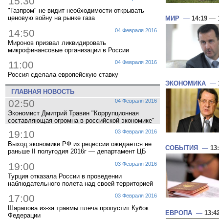
15:30
"Газпром" не видит необходимости открывать
ценовую войну на рынке газа
МИР
—
14:19
— 1
14:50
04 Февраля 2016
Миронов призвал ликвидировать
микрофинансовые организации в России
11:00
04 Февраля 2016
Россия сделала европейскую ставку
ЭКОНОМИКА
—
ГЛАВНАЯ НОВОСТЬ
02:50
04 Февраля 2016
Экономист Дмитрий Травин "Коррупционная
составляющая огромна в российской экономике"
19:10
03 Февраля 2016
Выход экономики РФ из рецессии ожидается не
СОБЫТИЯ
—
13
раньше II полугодия 2016г — департамент ЦБ
19:00
03 Февраля 2016
Турция отказала России в проведении
наблюдательного полета над своей территорией
17:00
03 Февраля 2016
Шарапова из-за травмы плеча пропустит Кубок
ЕВРОПА
—
13:4
Федерации