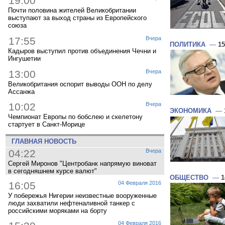
19:00
Почти половина жителей Великобритании
выступают за выход страны из Европейского
союза
17:55
Вчера
ПОЛИТИКА
—
15
Кадыров выступил против объединения Чечни и
Ингушетии
13:00
Вчера
Великобритания оспорит выводы ООН по делу
Ассанжа
10:02
Вчера
ЭКОНОМИКА
—
Чемпионат Европы по бобслею и скелетону
стартует в Санкт-Морице
ГЛАВНАЯ НОВОСТЬ
04:22
Вчера
Сергей Миронов "Центробанк напрямую виноват
в сегодняшнем курсе валют"
ОБЩЕСТВО
—
1
16:05
04 Февраля 2016
У побережья Нигерии неизвестные вооруженные
люди захватили нефтеналивной танкер с
российскими моряками на борту
04 Февраля 2016