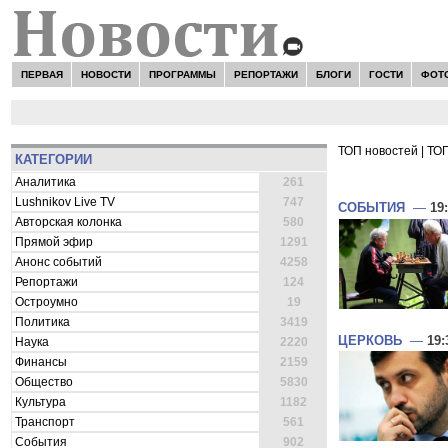
ПЕРВАЯ
НОВОСТИ
ПРОГРАММЫ
РЕПОРТАЖИ
БЛОГИ
ГОСТИ
ФОТ
ТОП новостей
|
ТОП
КАТЕГОРИИ
ВСЕ НОВОСТ
Аналитика
261
Lushnikov Live TV
747
СОБЫТИЯ
—
19
Авторская колонка
580
Прямой эфир
1291
Анонс событий
4258
Репортажи
124
Остроумно
19
Политика
3419
ЦЕРКОВЬ
—
19:
Наука
2220
Финансы
2159
Общество
5830
Культура
1182
Транспорт
561
События
902