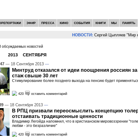
ОРЕПОРТАЖИ
ЭФИР
ПРЕССА
КИНО
СОБЫТИЯ
КНИГИ
МЫ
ПАМЯТЬ
НОВОСТИ:
Сергей Цыпляев "Мир как ни
 обсуждаемых новостей
И -
2013
»
СЕНТЯБРЯ
»
18
:47
— 18 Сентября 2013
—
Минтруд отказался от идеи поощрения россиян за
стаж свыше 30 лет
Стимулирование более позднего выхода на пенсию будет применятьс
420
оставить комментарий
39
— 18 Сентября 2013
—
В РПЦ призвали переосмыслить концепцию толер
отстаивать традиционные ценности
Владимир Легойда напомнил, что в христианском мировоззрении "тол
любви - это безразличие"
420
оставить комментарий