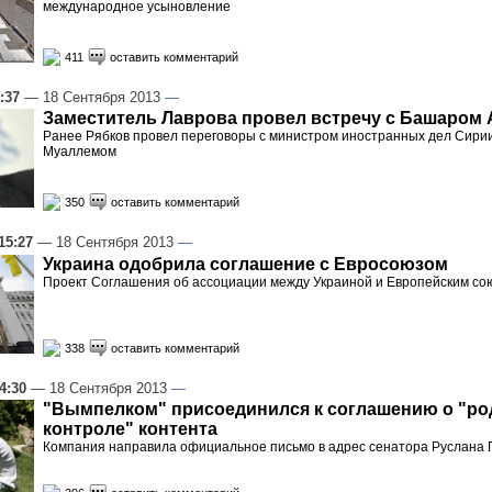
международное усыновление
411
оставить комментарий
:37
— 18 Сентября 2013
—
Заместитель Лаврова провел встречу с Башаром
Ранее Рябков провел переговоры с министром иностранных дел Сири
Муаллемом
350
оставить комментарий
15:27
— 18 Сентября 2013
—
Украина одобрила соглашение с Евросоюзом
Проект Соглашения об ассоциации между Украиной и Европейским со
338
оставить комментарий
4:30
— 18 Сентября 2013
—
"Вымпелком" присоединился к соглашению о "р
контроле" контента
Компания направила официальное письмо в адрес сенатора Руслана 