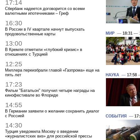
17:14
Сбербанк надеется договорится со всеми
валютными ипотечниками – Греф
16:30
В России в IV квартале начнут выпускать
МИР
—
18:31
— 1
продовольственные карты
13:00
В Кремле отметили «глубокий кризис» в
отношениях с Турцией
12:25
Миллера переизбрали главой «Газпрома» еще на
пять лет
НАУКА
—
17:58
—
17:23
Фильм "Батальон" получил четыре награды на
кинофестивале во Флориде
14:55
В Германии заявили о желании сохранить диалог
с Россией
СОБЫТИЯ
—
17
14:30
Турция уведомила Москву о введении
«журналистских виз» для российской прессы