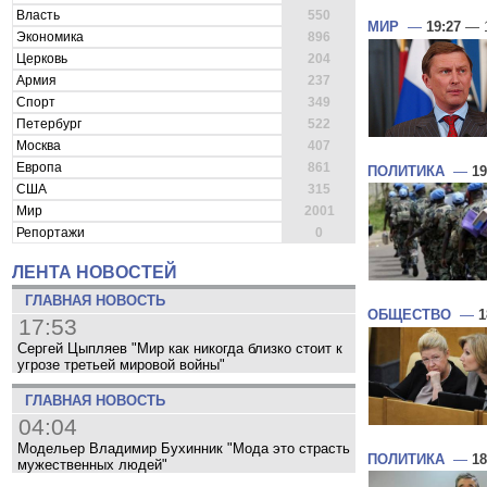
Власть
550
МИР
—
19:27
— 1
Экономика
896
Церковь
204
Армия
237
Спорт
349
Петербург
522
Москва
407
Европа
861
ПОЛИТИКА
—
19
США
315
Мир
2001
Репортажи
0
ЛЕНТА НОВОСТЕЙ
ГЛАВНАЯ НОВОСТЬ
ОБЩЕСТВО
—
1
17:53
Сергей Цыпляев "Мир как никогда близко стоит к
угрозе третьей мировой войны"
ГЛАВНАЯ НОВОСТЬ
04:04
Модельер Владимир Бухинник "Мода это страсть
ПОЛИТИКА
—
18
мужественных людей"