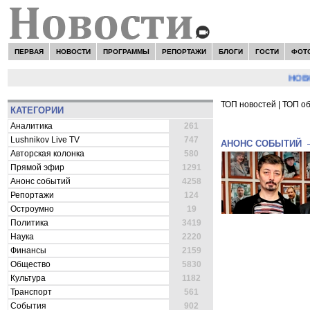
ПЕРВАЯ
НОВОСТИ
ПРОГРАММЫ
РЕПОРТАЖИ
БЛОГИ
ГОСТИ
ФОТ
НОВОСТ
ТОП новостей
|
ТОП о
КАТЕГОРИИ
ВСЕ НОВОСТИ 
Аналитика
261
Lushnikov Live TV
747
АНОНС СОБЫТИЙ
Авторская колонка
580
Прямой эфир
1291
Анонс событий
4258
Репортажи
124
Остроумно
19
Политика
3419
Наука
2220
Финансы
2159
Общество
5830
Культура
1182
Транспорт
561
События
902