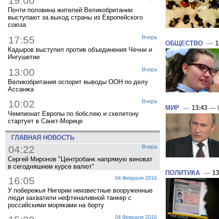
19:00
Почти половина жителей Великобритании
выступают за выход страны из Европейского
союза
17:55
Вчера
ОБЩЕСТВО
—
1
Кадыров выступил против объединения Чечни и
Ингушетии
13:00
Вчера
Великобритания оспорит выводы ООН по делу
Ассанжа
10:02
Вчера
МИР
—
13:43
— 0
Чемпионат Европы по бобслею и скелетону
стартует в Санкт-Морице
ГЛАВНАЯ НОВОСТЬ
04:22
Вчера
Сергей Миронов "Центробанк напрямую виноват
в сегодняшнем курсе валют"
ПОЛИТИКА
—
13
16:05
04 Февраля 2016
У побережья Нигерии неизвестные вооруженные
люди захватили нефтеналивной танкер с
российскими моряками на борту
04 Февраля 2016