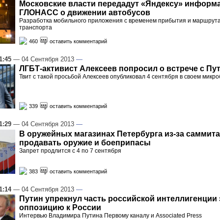
Московские власти передадут «Яндексу» информ
ГЛОНАСС о движении автобусов
Разработка мобильного приложения с временем прибытия и маршрут
транспорта
460
оставить комментарий
1:45
— 04 Сентября 2013
—
ЛГБТ-активист Алексеев попросил о встрече с П
Твит с такой просьбой Алексеев опубликовал 4 сентября в своем микро
339
оставить комментарий
1:29
— 04 Сентября 2013
—
В оружейных магазинах Петербурга из-за саммита
продавать оружие и боеприпасы
Запрет продлится с 4 по 7 сентября
383
оставить комментарий
1:14
— 04 Сентября 2013
—
Путин упрекнул часть российской интеллигенции 
оппозицию к России
Интервью Владимира Путина Первому каналу и Associated Press