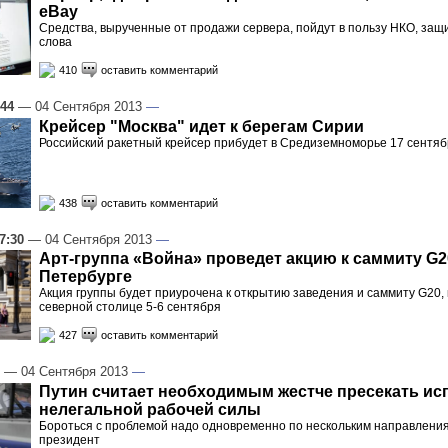
eBay
Средства, вырученные от продажи сервера, пойдут в пользу НКО, за
слова
410
оставить комментарий
:44
— 04 Сентября 2013
—
Крейсер "Москва" идет к берегам Сирии
Российский ракетный крейсер прибудет в Средиземноморье 17 сентя
438
оставить комментарий
7:30
— 04 Сентября 2013
—
Арт-группа «Война» проведет акцию к саммиту G2
Петербурге
Акция группы будет приурочена к открытию заведения и саммиту G20,
северной столице 5-6 сентября
427
оставить комментарий
— 04 Сентября 2013
—
Путин считает необходимым жестче пресекать и
нелегальной рабочей силы
Бороться с проблемой надо одновременно по нескольким направления
президент