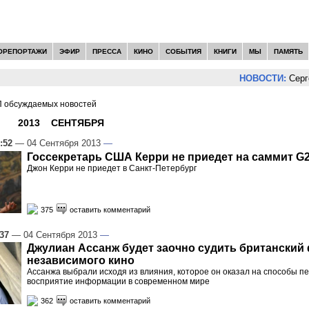
ОРЕПОРТАЖИ
ЭФИР
ПРЕССА
КИНО
СОБЫТИЯ
КНИГИ
МЫ
ПАМЯТЬ
НОВОСТИ:
Сергей Цып
 обсуждаемых новостей
И -
2013
»
СЕНТЯБРЯ
»
04
:52
— 04 Сентября 2013
—
Госсекретарь США Керри не приедет на саммит G
Джон Керри не приедет в Санкт-Петербург
375
оставить комментарий
:37
— 04 Сентября 2013
—
Джулиан Ассанж будет заочно судить британский
независимого кино
Ассанжа выбрали исходя из влияния, которое он оказал на способы п
восприятие информации в современном мире
362
оставить комментарий