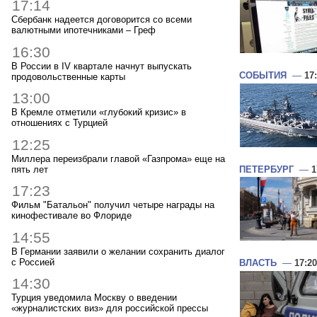
17:14
Сбербанк надеется договорится со всеми
валютными ипотечниками – Греф
16:30
В России в IV квартале начнут выпускать
СОБЫТИЯ
—
17
продовольственные карты
13:00
В Кремле отметили «глубокий кризис» в
отношениях с Турцией
12:25
Миллера переизбрали главой «Газпрома» еще на
пять лет
ПЕТЕРБУРГ
—
1
17:23
Фильм "Батальон" получил четыре награды на
кинофестивале во Флориде
14:55
В Германии заявили о желании сохранить диалог
с Россией
ВЛАСТЬ
—
17:20
14:30
Турция уведомила Москву о введении
«журналистских виз» для российской прессы