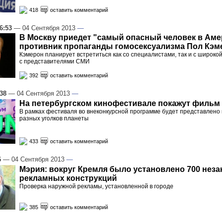
418
оставить комментарий
6:53
— 04 Сентября 2013
—
В Москву приедет "самый опасный человек в Аме
противник пропаганды гомосексуализма Пол Кэм
Кэмерон планирует встретиться как со специалистами, так и с широкой
с представителями СМИ
392
оставить комментарий
:38
— 04 Сентября 2013
—
На петербургском кинофестивале покажут фильм
В рамках фестиваля во внеконкурсной программе будет представлено 
разных уголков планеты
433
оставить комментарий
6
— 04 Сентября 2013
—
Мэрия: вокруг Кремля было установлено 700 нез
рекламных конструкций
Проверка наружной рекламы, установленной в городе
385
оставить комментарий