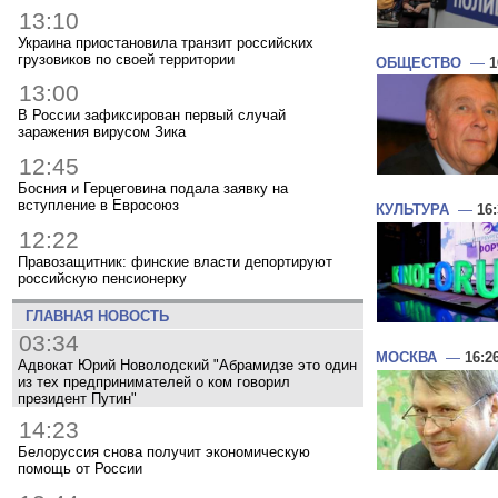
13:10
Украина приостановила транзит российских
грузовиков по своей территории
ОБЩЕСТВО
—
1
13:00
В России зафиксирован первый случай
заражения вирусом Зика
12:45
Босния и Герцеговина подала заявку на
вступление в Евросоюз
КУЛЬТУРА
—
16
12:22
Правозащитник: финские власти депортируют
российскую пенсионерку
ГЛАВНАЯ НОВОСТЬ
03:34
МОСКВА
—
16:2
Адвокат Юрий Новолодский "Абрамидзе это один
из тех предпринимателей о ком говорил
президент Путин"
14:23
Белоруссия снова получит экономическую
помощь от России