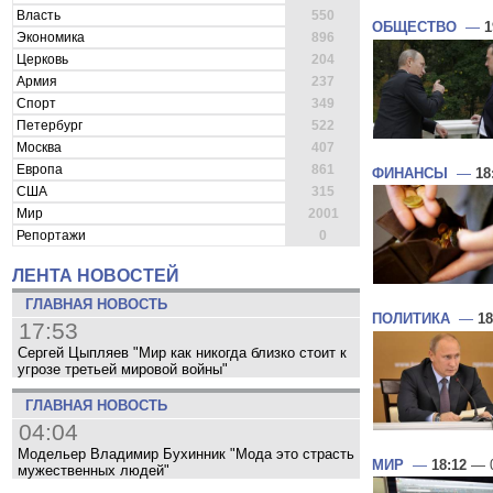
Власть
550
ОБЩЕСТВО
—
1
Экономика
896
Церковь
204
Армия
237
Спорт
349
Петербург
522
Москва
407
Европа
861
ФИНАНСЫ
—
18
США
315
Мир
2001
Репортажи
0
ЛЕНТА НОВОСТЕЙ
ГЛАВНАЯ НОВОСТЬ
ПОЛИТИКА
—
18
17:53
Сергей Цыпляев "Мир как никогда близко стоит к
угрозе третьей мировой войны"
ГЛАВНАЯ НОВОСТЬ
04:04
Модельер Владимир Бухинник "Мода это страсть
МИР
—
18:12
— 0
мужественных людей"