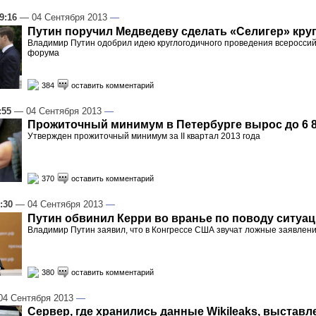
9:16
— 04 Сентября 2013
—
Путин поручил Медведеву сделать «Селигер» кр
Владимир Путин одобрил идею круглогодичного проведения всеросси
форума
384
оставить комментарий
:55
— 04 Сентября 2013
—
Прожиточный минимум в Петербурге вырос до 6 
Утвержден прожиточный минимум за II квартал 2013 года
370
оставить комментарий
:30
— 04 Сентября 2013
—
Путин обвинил Керри во вранье по поводу ситуац
Владимир Путин заявил, что в Конгрессе США звучат ложные заявлен
380
оставить комментарий
4 Сентября 2013
—
Сервер, где хранились данные Wikileaks, выставл