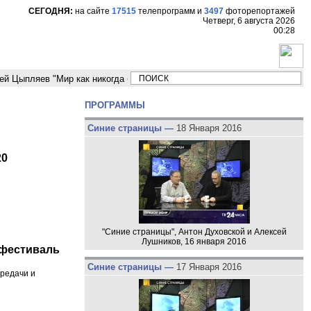
СЕГОДНЯ:
на сайте
17515
телепрограмм
и
3497
фоторепортажей
Четверг, 6 августа 2026
00:28
ляев "Мир как никогда близко стоит к угрозе третьей мировой войны"
ПРОГРАММЫ
Синие страницы —
18 Января 2016
20
"Синие страницы", Антон Духовской и Алексей
Лушников, 16 января 2016
 фестиваль
Синие страницы —
17 Января 2016
ередачи и