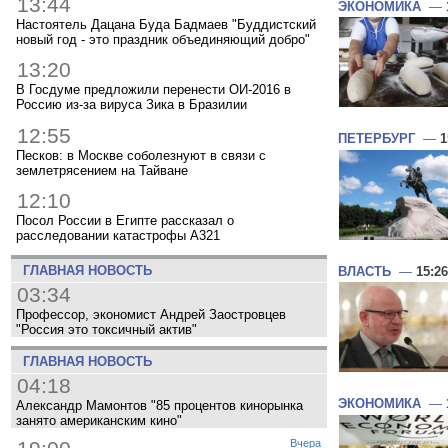
13:44
ЭКОНОМИКА
—
Настоятель Дацана Буда Бадмаев "Буддистский
новый год - это праздник объединяющий добро"
13:20
В Госдуме предложили перенести ОИ-2016 в
Россию из-за вируса Зика в Бразилии
12:55
ПЕТЕРБУРГ
—
1
Песков: в Москве соболезнуют в связи с
землетрясением на Тайване
12:10
Посол России в Египте рассказал о
расследовании катастрофы A321
ГЛАВНАЯ НОВОСТЬ
ВЛАСТЬ
—
15:26
03:34
Профессор, экономист Андрей Заостровцев
"Россия это токсичный актив"
ГЛАВНАЯ НОВОСТЬ
04:18
ЭКОНОМИКА
—
Александр Мамонтов "85 процентов кинорынка
занято американским кино"
Вчера