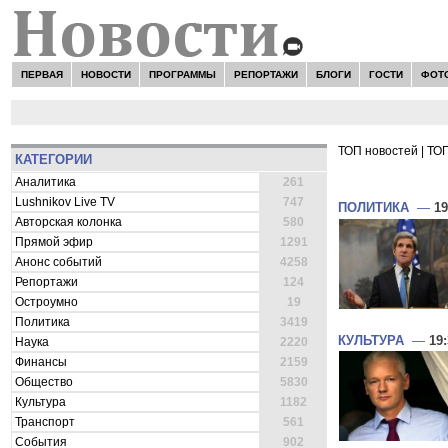
ПЕРВАЯ
НОВОСТИ
ПРОГРАММЫ
РЕПОРТАЖИ
БЛОГИ
ГОСТИ
ФОТ
ТОП новостей
|
ТОП
КАТЕГОРИИ
ВСЕ НОВОСТ
Аналитика
261
Lushnikov Live TV
747
ПОЛИТИКА
—
19
Авторская колонка
580
Прямой эфир
1291
Анонс событий
4258
Репортажи
124
Остроумно
19
Политика
3419
КУЛЬТУРА
—
19
Наука
2220
Финансы
2159
Общество
5830
Культура
1182
Транспорт
561
События
902