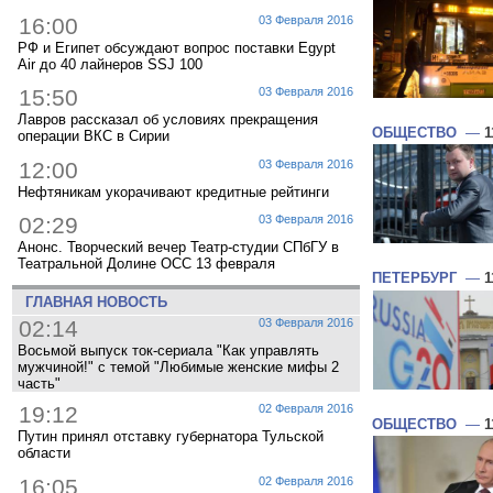
16:00
03 Февраля 2016
РФ и Египет обсуждают вопрос поставки Egypt
Air до 40 лайнеров SSJ 100
15:50
03 Февраля 2016
Лавров рассказал об условиях прекращения
ОБЩЕСТВО
—
1
операции ВКС в Сирии
12:00
03 Февраля 2016
Нефтяникам укорачивают кредитные рейтинги
02:29
03 Февраля 2016
Анонс. Творческий вечер Театр-студии СПбГУ в
Театральной Долине ОСС 13 февраля
ПЕТЕРБУРГ
—
1
ГЛАВНАЯ НОВОСТЬ
02:14
03 Февраля 2016
Восьмой выпуск ток-сериала "Как управлять
мужчиной!" с темой "Любимые женские мифы 2
часть"
19:12
02 Февраля 2016
ОБЩЕСТВО
—
1
Путин принял отставку губернатора Тульской
области
16:05
02 Февраля 2016