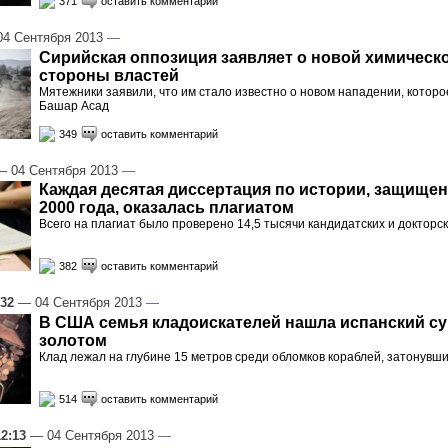
371
оставить комментарий
4 Сентября 2013
—
Сирийская оппозиция заявляет о новой химическо
стороны властей
Мятежники заявили, что им стало известно о новом нападении, котор
Башар Асад
349
оставить комментарий
 04 Сентября 2013
—
Каждая десятая диссертация по истории, защищен
2000 года, оказалась плагиатом
Всего на плагиат было проверено 14,5 тысячи кандидатских и докторс
382
оставить комментарий
:32
— 04 Сентября 2013
—
В США семья кладоискателей нашла испанский су
золотом
Клад лежал на глубине 15 метров среди обломков кораблей, затонувши
514
оставить комментарий
12:13
— 04 Сентября 2013
—