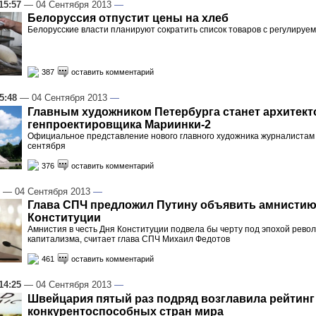
15:57
— 04 Сентября 2013
—
Белоруссия отпустит цены на хлеб
Белорусские власти планируют сократить список товаров с регулиру
387
оставить комментарий
5:48
— 04 Сентября 2013
—
Главным художником Петербурга станет архитект
генпроектировщика Мариинки-2
Официальное представление нового главного художника журналистам 
сентября
376
оставить комментарий
— 04 Сентября 2013
—
Глава СПЧ предложил Путину объявить амнистию
Конституции
Амнистия в честь Дня Конституции подвела бы черту под эпохой револ
капитализма, считает глава СПЧ Михаил Федотов
461
оставить комментарий
14:25
— 04 Сентября 2013
—
Швейцария пятый раз подряд возглавила рейтин
конкурентоспособных стран мира