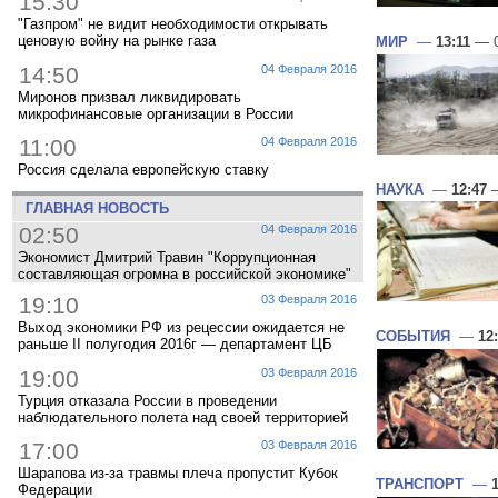
15:30
"Газпром" не видит необходимости открывать
ценовую войну на рынке газа
МИР
—
13:11
— 0
14:50
04 Февраля 2016
Миронов призвал ликвидировать
микрофинансовые организации в России
11:00
04 Февраля 2016
Россия сделала европейскую ставку
НАУКА
—
12:47
—
ГЛАВНАЯ НОВОСТЬ
02:50
04 Февраля 2016
Экономист Дмитрий Травин "Коррупционная
составляющая огромна в российской экономике"
19:10
03 Февраля 2016
Выход экономики РФ из рецессии ожидается не
СОБЫТИЯ
—
12
раньше II полугодия 2016г — департамент ЦБ
19:00
03 Февраля 2016
Турция отказала России в проведении
наблюдательного полета над своей территорией
17:00
03 Февраля 2016
Шарапова из-за травмы плеча пропустит Кубок
ТРАНСПОРТ
—
Федерации