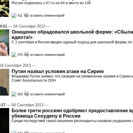
Россия поднялась с 67-го на 64-е место из 148
411
оставить комментарий
4:01
— 04 Сентября 2013
—
Онищенко обрадовался школьной форме: «Сбыла
идиота!»
С 1 сентября в России введен единый подход для школьной формы по 
375
оставить комментарий
4 Сентября 2013
—
Путин назвал условия атаки на Сирию
Владимир Путин заявил, что санкцию на применение оружия в Сирии м
Совет Безопасности ООН
402
оставить комментарий
:27
— 04 Сентября 2013
—
Более трети россиян одобряют предоставление 
убежища Сноудену в России
Среди последствий такого решения респонденты назвали ухудшение