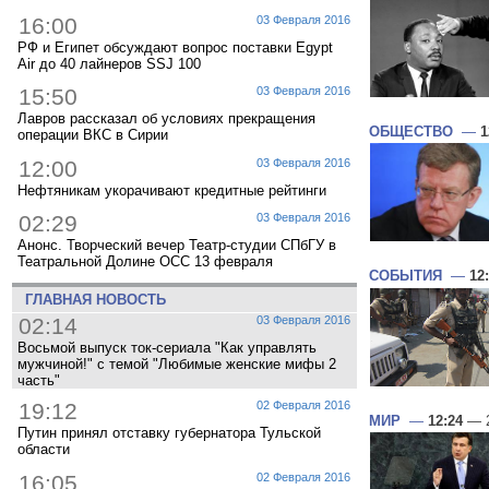
16:00
03 Февраля 2016
РФ и Египет обсуждают вопрос поставки Egypt
Air до 40 лайнеров SSJ 100
15:50
03 Февраля 2016
Лавров рассказал об условиях прекращения
ОБЩЕСТВО
—
1
операции ВКС в Сирии
12:00
03 Февраля 2016
Нефтяникам укорачивают кредитные рейтинги
02:29
03 Февраля 2016
Анонс. Творческий вечер Театр-студии СПбГУ в
Театральной Долине ОСС 13 февраля
СОБЫТИЯ
—
12
ГЛАВНАЯ НОВОСТЬ
02:14
03 Февраля 2016
Восьмой выпуск ток-сериала "Как управлять
мужчиной!" с темой "Любимые женские мифы 2
часть"
19:12
02 Февраля 2016
МИР
—
12:24
— 2
Путин принял отставку губернатора Тульской
области
16:05
02 Февраля 2016