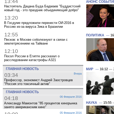
13:44
АНОНС СОБЫТИ
Настоятель Дацана Буда Бадмаев "Буддистский
новый год - это праздник объединяющий добро"
13:20
В Госдуме предложили перенести ОИ-2016 в
Россию из-за вируса Зика в Бразилии
12:55
ПОЛИТИКА
—
16
Песков: в Москве соболезнуют в связи с
землетрясением на Тайване
12:10
Посол России в Египте рассказал о
расследовании катастрофы A321
ГЛАВНАЯ НОВОСТЬ
МИР
—
16:12
— 2
03:34
Вчера
Профессор, экономист Андрей Заостровцев
"Россия это токсичный актив"
ГЛАВНАЯ НОВОСТЬ
04:18
06 Февраля 2016
НАУКА
—
15:55
—
Александр Мамонтов "85 процентов кинорынка
занято американским кино"
05 Февраля 2016