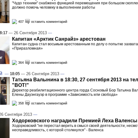
"Чудо техники" снабжено функцией перемещения при большом скопле
должно помочь человеку в выполнении работы
407
оставить комментарий
8:17
— 26 Сентября 2013
—
Капитан «Арктик Санрайз» арестован
Капитан судна стал восьмым арестованным по делу о попытке захва
«Приразломная»
364
оставить комментарий
Й
—
18:05
— 26 Сентября 2013
—
Татьяна Валынина в 18:30, 27 сентября 2013 на те
"ВОТ!"
Директор реабилитационного центра горда Сосновый Бор Татьяна Вал
Елены Дауэнгауэр в программе «Зависимость или свобода»
358
оставить комментарий
6 Сентября 2013
—
Ходорковского наградили Премией Леха Валенсы
Ходорковский "не перестал верить в смысл своей деятельности, несмо
несправедливость, с которой столкнулся" - Валенса