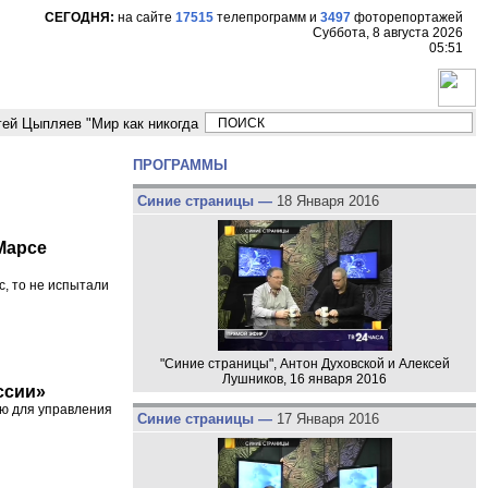
СЕГОДНЯ:
на сайте
17515
телепрограмм
и
3497
фоторепортажей
Суббота, 8 августа 2026
05:51
ляев "Мир как никогда близко стоит к угрозе третьей мировой войны"
ПРОГРАММЫ
Синие страницы —
18 Января 2016
Марсе
с, то не испытали
"Синие страницы", Антон Духовской и Алексей
Лушников, 16 января 2016
ссии»
ю для управления
Синие страницы —
17 Января 2016