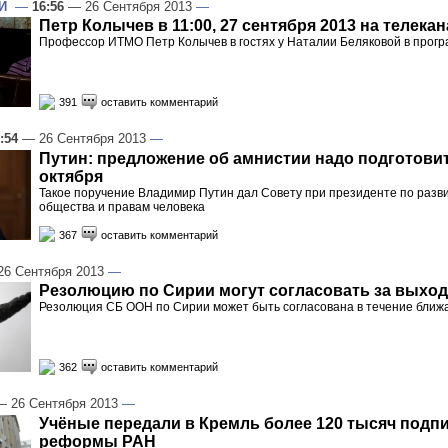
Й
—
16:56
— 26 Сентября 2013
—
Петр Колычев в 11:00, 27 сентября 2013 на телека
Профессор ИТМО Петр Колычев в гостях у Наталии Беляковой в програм
391
оставить комментарий
:54
— 26 Сентября 2013
—
Путин: предложение об амнистии надо подготовит
октября
Такое поручение Владимир Путин дал Совету при президенте по разв
общества и правам человека
367
оставить комментарий
6 Сентября 2013
—
Резолюцию по Сирии могут согласовать за выхо
Резолюция СБ ООН по Сирии может быть согласована в течение ближ
362
оставить комментарий
 26 Сентября 2013
—
Учёные передали в Кремль более 120 тысяч подп
реформы РАН