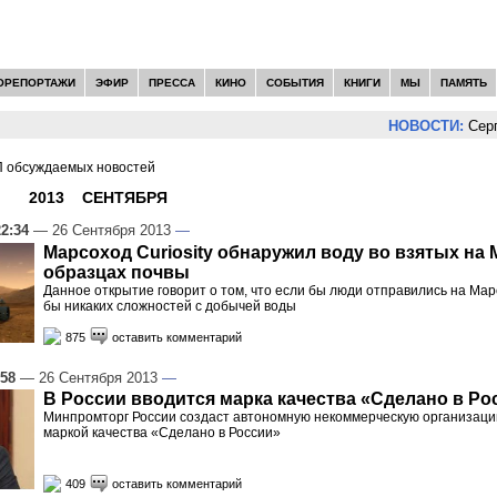
ОРЕПОРТАЖИ
ЭФИР
ПРЕССА
КИНО
СОБЫТИЯ
КНИГИ
МЫ
ПАМЯТЬ
НОВОСТИ:
Сергей Цып
 обсуждаемых новостей
И -
2013
»
СЕНТЯБРЯ
»
26
22:34
— 26 Сентября 2013
—
Марсоход Curiosity обнаружил воду во взятых на 
образцах почвы
Данное открытие говорит о том, что если бы люди отправились на Мар
бы никаких сложностей с добычей воды
875
оставить комментарий
:58
— 26 Сентября 2013
—
В России вводится марка качества «Сделано в Ро
Минпромторг России создаст автономную некоммерческую организаци
маркой качества «Сделано в России»
409
оставить комментарий