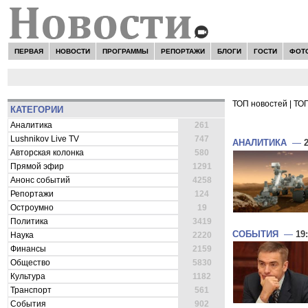
ПЕРВАЯ
НОВОСТИ
ПРОГРАММЫ
РЕПОРТАЖИ
БЛОГИ
ГОСТИ
ФОТ
ТОП новостей
|
ТОП
КАТЕГОРИИ
ВСЕ НОВОСТ
Аналитика
261
Lushnikov Live TV
747
АНАЛИТИКА
—
Авторская колонка
580
Прямой эфир
1291
Анонс событий
4258
Репортажи
124
Остроумно
19
Политика
3419
СОБЫТИЯ
—
19
Наука
2220
Финансы
2159
Общество
5830
Культура
1182
Транспорт
561
События
902