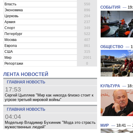
Власть
550
СОБЫТИЯ
—
19
Экономика
896
Церковь
204
Армия
237
Спорт
349
Петербург
522
Москва
407
Европа
861
ОБЩЕСТВО
—
1
США
315
Мир
2001
Репортажи
0
ЛЕНТА НОВОСТЕЙ
ГЛАВНАЯ НОВОСТЬ
КУЛЬТУРА
—
18
17:53
Сергей Цыпляев "Мир как никогда близко стоит к
угрозе третьей мировой войны"
ГЛАВНАЯ НОВОСТЬ
04:04
Модельер Владимир Бухинник "Мода это страсть
МИР
—
18:41
— 2
мужественных людей"