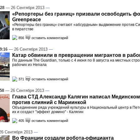
:28
— 26 Сентября 2013
—
«Репортеры без границ» призвали освободить ф
Greenpeace
«Репортеры без границ» считают «абсурдным» выдвижение против С
в пиратстве
856
оставить комментарий
9:16
— 26 Сентября 2013
—
Катар обвинили в превращении мигрантов в рабо
По данным The Guardian, только с 4 июня по 8 августа на местных стро
рабочих из Непала
371
оставить комментарий
:58
— 26 Сентября 2013
—
Глава СТД Александр Калягин написал Мединско
против слияний с Мариинкой
Объединение ряда учреждений культуры в Национальный центр в Пет
их и создаст "эффект домино" - Калягин
405
оставить комментарий
6 Сентября 2013
—
Во Франции создали робота-официанта