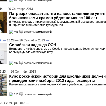
468
оставить комментарий
54
— 26 Сентября 2013
—
Патриарх опасается, что на восстановление уни
большевиками храмов уйдет не менее 100 лет
В Москве в среду открылся первый Международный съезд реставратор
инициативе Министерства культуры РФ
406
оставить комментарий
—
13:29
— 26 Сентября 2013
—
В
Сирийская надежда ООН
Ветировать любые вносимые в Совбез предложения, безопаснее, чем 
большую дипломатическую игру
407
оставить комментарий
3:23
— 26 Сентября 2013
—
Курс российской истории для школьников должен
президентские выборы 2012 года - эксперты
Ранее высказывалось мнение, что XXI век в учебник истории вносить 
326
оставить комментарий
6 Сентября 2013
—