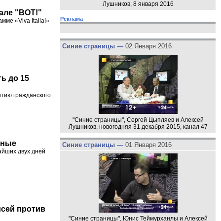
Лушников, 8 января 2016
нале "ВОТ!"
Реклама
ме «Viva Italia!»
Синие страницы —
02 Января 2016
ь до 15
итию гражданского
"Синие страницы", Сергей Цыпляев и Алексей
Лушников, новогодняя 31 декабря 2015, канал 47
дные
Синие страницы —
01 Января 2016
айших двух дней
исей против
"Синие страницы", Юнис Теймурханлы и Алексей