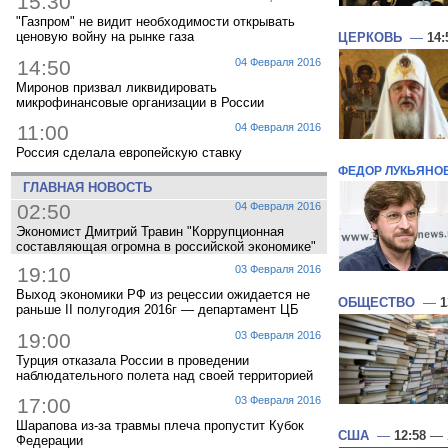
15:30
"Газпром" не видит необходимости открывать
ценовую войну на рынке газа
ЦЕРКОВЬ
—
14:
14:50
04 Февраля 2016
Миронов призвал ликвидировать
микрофинансовые организации в России
11:00
04 Февраля 2016
Россия сделала европейскую ставку
ФЕДОР ЛУКЬЯНО
ГЛАВНАЯ НОВОСТЬ
02:50
04 Февраля 2016
Экономист Дмитрий Травин "Коррупционная
составляющая огромна в российской экономике"
19:10
03 Февраля 2016
Выход экономики РФ из рецессии ожидается не
ОБЩЕСТВО
—
1
раньше II полугодия 2016г — департамент ЦБ
19:00
03 Февраля 2016
Турция отказала России в проведении
наблюдательного полета над своей территорией
17:00
03 Февраля 2016
Шарапова из-за травмы плеча пропустит Кубок
США
—
12:58
— 2
Федерации