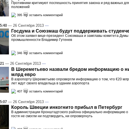
Противники критикуют поспешность принятия закона и ряд важных дл
положений
395
оставить комментарий
5:40
— 26 Сентября 2013
—
Госдума и Союзмаш будут поддерживать студенч
Об этом заявил вице-президент Союзмаша и замглавы комитета Думы
промышленности Владимир Гутенев
346
оставить комментарий
:21
— 26 Сентября 2013
—
В Шереметьево назвали бредом информацию о н
млрд евро
В аэропорту Шереметьево опровергли информацию о том, что €20 млр
лет ждут своего владельца в здании аэропорта
407
оставить комментарий
5:07
— 26 Сентября 2013
—
Король Швеции инкогнито прибыл в Петербург
В администрации Кронштадтского района официально информацию о 
гостя не смогли ни подтвердить, ни опровергнуть