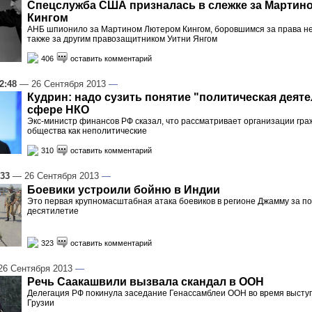
Спецслужба США призналась в слежке за Мартин
Кингом
АНБ шпионило за Мартином Лютером Кингом, боровшимся за права не
также за другим правозащитником Уитни Янгом
406
оставить комментарий
2:48
— 26 Сентября 2013
—
Кудрин: надо сузить понятие "политическая деяте
сфере НКО
Экс-министр финансов РФ сказал, что рассматривает организации гра
общества как неполитические
310
оставить комментарий
:33
— 26 Сентября 2013
—
Боевики устроили бойню в Индии
Это первая крупномасштабная атака боевиков в регионе Джамму за п
десятилетие
323
оставить комментарий
6 Сентября 2013
—
Речь Саакашвили вызвала скандал в ООН
Делегация РФ покинула заседание Генассамблеи ООН во время высту
Грузии