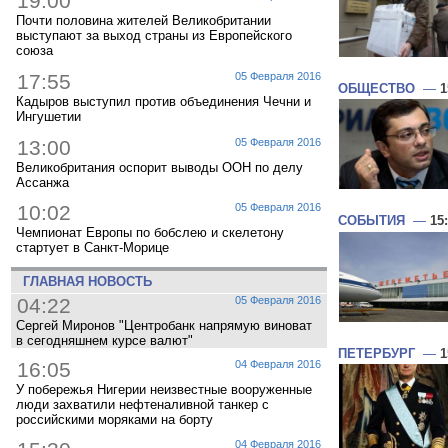
19:00
Почти половина жителей Великобритании
выступают за выход страны из Европейского
союза
17:55
05 Февраля 2016
ОБЩЕСТВО
—
1
Кадыров выступил против объединения Чечни и
Ингушетии
13:00
05 Февраля 2016
Великобритания оспорит выводы ООН по делу
Ассанжа
10:02
05 Февраля 2016
СОБЫТИЯ
—
15
Чемпионат Европы по бобслею и скелетону
стартует в Санкт-Морице
ГЛАВНАЯ НОВОСТЬ
04:22
05 Февраля 2016
Сергей Миронов "Центробанк напрямую виноват
в сегодняшнем курсе валют"
ПЕТЕРБУРГ
—
1
16:05
04 Февраля 2016
У побережья Нигерии неизвестные вооруженные
люди захватили нефтеналивной танкер с
российскими моряками на борту
04 Февраля 2016