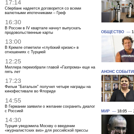
17:14
Сбербанк надеется договорится со всеми
валютными ипотечниками – Греф
16:30
В России в IV квартале начнут выпускать
ОБЩЕСТВО
—
1
продовольственные карты
13:00
В Кремле отметили «глубокий кризис» в
отношениях с Турцией
12:25
Миллера переизбрали главой «Газпрома» еще на
пять лет
АНОНС СОБЫТИ
17:23
Фильм "Батальон" получил четыре награды на
кинофестивале во Флориде
14:55
В Германии заявили о желании сохранить диалог
с Россией
МИР
—
18:05
— 2
14:30
Турция уведомила Москву о введении
«журналистских виз» для российской прессы