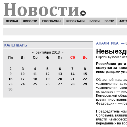
ПЕРВАЯ
НОВОСТИ
ПРОГРАММЫ
РЕПОРТАЖИ
БЛОГИ
ГОСТИ
ФОТ
АНАЛИТИКА
—
КАЛЕНДАРЬ
Невыезд
«
сентября 2013
»
Сироты Кузбасса ос
Пн
Вт
Ср
Чт
Пт
Сб
Вс
1
Российские дети
окажутся за «же
2
3
4
5
6
7
8
иностранцами уже
9
10
11
12
13
14
15
16
17
18
19
20
21
22
Областной парлам
усыновление дете
23
24
25
26
27
28
29
усыновления свои
30
оспаривает — ино
Кемеровской облас
всеми иностранн
Федерации», — гов
Председатель коми
Соловьева заявила
власти Кемеровско
переданных на вос