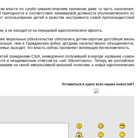
в власти по сугубо гуманистическим причинам даже ту часть населения,
й пригодности и соответствии занимаемой должности уполномоченного по
ет использованию детей в качестве инструмента новой пропагандистской
м, а не находится на передовой идеологического фронта.
кие моральные обязательства обеспечить детям-сиротам достойную жизнь
 больше, чем в Гражданскую войну, детдома насильственно объединяются,
семьи, выходит, что власть сейчас проявляет вопиющую бесчеловечность.
детей гражданами США, немедленно получивший в народе название «закон
тя и неадекватным ответом на «акт Магнитского». Теперь же российское
никами не своей импульсивной внешней политики, а новых идеологических
Оставаться в курсе всех наших новостей?