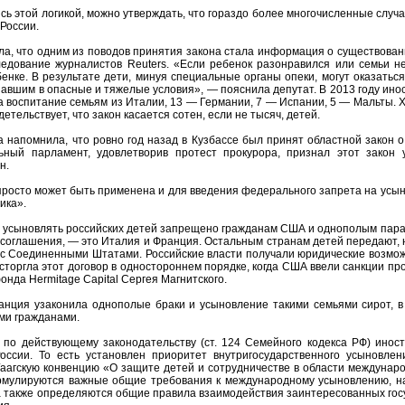
ясь этой логикой, можно утверждать, что гораздо более многочисленные случ
России.
а, что одним из поводов принятия закона стала информация о существова
ледование журналистов Reuters. «Если ребенок разонравился или семьи н
нке. В результате дети, минуя специальные органы опеки, могут оказаться 
авшим в опасные и тяжелые условия», — пояснила депутат. В 2013 году инос
 воспитание семьям из Италии, 13 — Германии, 7 — Испании, 5 — Мальты. Х
детельствует, что закон касается сотен, если не тысяч, детей.
 напомнила, что ровно год назад в Кузбассе был принят областной закон 
ьный парламент, удовлетворив протест прокурора, признал этот закон 
н.
просто может быть применена и для введения федерального запрета на усын
ика».
усыновлять российских детей запрещено гражданам США и однополым парам.
соглашения, — это Италия и Франция. Остальным странам детей передают, н
 с Соединенными Штатами. Российские власти получали юридические возмож
сторгла этот договор в одностороннем порядке, когда США ввели санкции про
онда Hermitage Capital Сергея Магнитского.
ранция узаконила однополые браки и усыновление такими семьями сирот, 
ми гражданами.
 по действующему законодательству (ст. 124 Семейного кодекса РФ) инос
оссии. То есть установлен приоритет внутригосударственного усыновлен
агскую конвенцию «О защите детей и сотрудничестве в области междунаро
рмулируются важные общие требования к международному усыновлению, на
а также определяются общие правила взаимодействия заинтересованных госу