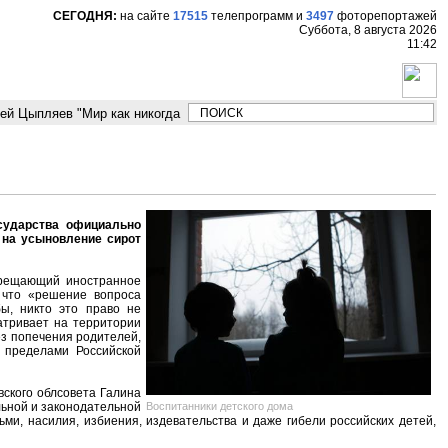
СЕГОДНЯ:
на сайте
17515
телепрограмм
и
3497
фоторепортажей
Суббота, 8 августа 2026
11:42
 Цыпляев "Мир как никогда близко стоит к угрозе третьей мировой войн
осударства официально
 на усыновление сирот
прещающий иностранное
, что «решение вопроса
ы, никто это право не
атривает на территории
ез попечения родителей,
 пределами Российской
вского облсовета Галина
Воспитанники детского дома
льной и законодательной
ми, насилия, избиения, издевательства и даже гибели российских детей,