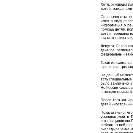
Хотя, руководству
детей гражданами 
Соловьева отметил
имея в виду расс
информация о ребе
помощь детям, поп
детей переданы на
эта статистика сви
Депутат Соловьева
декабре регионал
федеральный зако
Такая же схема за
в роли «застрельщ
На данный момент 
есть специальные 
было заключено и
Но Россия сама ра
в тюрьме юриста ф
После того как Ф
детей иностранны
Показательно, что
усыновителей в Р
ратифицировала Га
ребенка в ней фо
очередь ребенка, 