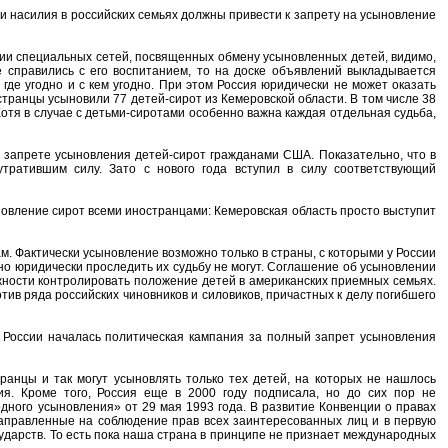
аи насилия в российских семьях должны привести к запрету на усыновление
нии специальных сетей, посвященных обмену усыновленных детей, видимо,
е справились с его воспитанием, то на доске объявлений выкладывается
где угодно и с кем угодно. При этом Россия юридически не может оказать
транцы усыновили 77 детей-сирот из Кемеровской области. В том числе 38
отя в случае с детьми-сиротами особенно важна каждая отдельная судьба,
о запрете усыновления детей-сирот гражданами США. Показательно, что в
утратившим силу. Зато с нового года вступил в силу соответствующий
овление сирот всеми иностранцами: Кемеровская область просто выступит
 Фактически усыновление возможно только в страны, с которыми у России
о юридически проследить их судьбу не могут. Соглашение об усыновлении
ности контролировать положение детей в американских приемных семьях.
тив ряда российских чиновников и силовиков, причастных к делу погибшего
в России началась политическая кампания за полный запрет усыновления
транцы и так могут усыновлять только тех детей, на которых не нашлось
ия. Кроме того, Россия еще в 2000 году подписала, но до сих пор не
дного усыновления» от 29 мая 1993 года. В развитие Конвенции о правах
правленные на соблюдение прав всех заинтересованных лиц и в первую
дарств. То есть пока наша страна в принципе не признает международных