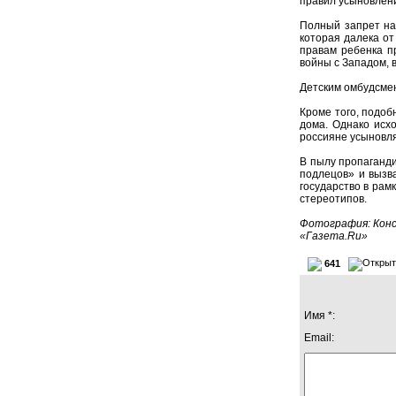
правил усыновлен
Полный запрет на
которая далека о
правам ребенка п
войны с Западом, 
Детским омбудсмен
Кроме того, подо
дома. Однако исхо
россияне усыновля
В пылу пропаганд
подлецов» и вызв
государство в рам
стереотипов.
Фотография: Конс
«Газета.Ru»
641
Имя *:
Email: