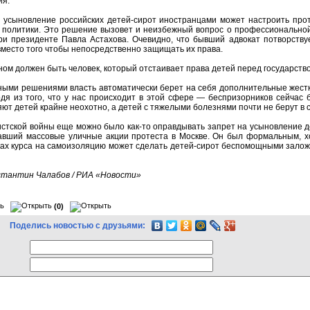
ия.
 усыновление российских детей-сирот иностранцами может настроить проти
т политики. Это решение вызовет и неизбежный вопрос о профессионально
ри президенте Павла Астахова. Очевидно, что бывший адвокат потворству
вместо того чтобы непосредственно защищать их права.
ом должен быть человек, который отстаивает права детей перед государство
бными решениями власть автоматически берет на себя дополнительные жест
дя из того, что у нас происходит в этой сфере — беспризорников сейчас
ют детей крайне неохотно, а детей с тяжелыми болезнями почти не берут в 
истской войны еще можно было как-то оправдывать запрет на усыновление 
авший массовые уличные акции протеста в Москве. Он был формальным, хо
ках курса на самоизоляцию может сделать детей-сирот беспомощными залож
тантин Чалабов / РИА «Новости»
(0)
Поделись новостью с друзьями: