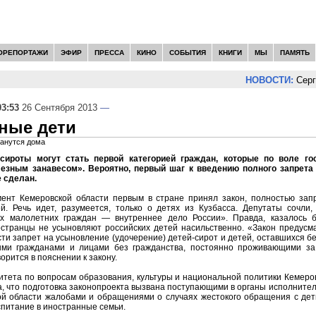
ОРЕПОРТАЖИ
ЭФИР
ПРЕССА
КИНО
СОБЫТИЯ
КНИГИ
МЫ
ПАМЯТЬ
НОВОСТИ:
Сергей
03:53
26 Сентября 2013
—
ные дети
танутся дома
-сироты могут стать первой категорией граждан, которые по воле г
лезным занавесом». Вероятно, первый шаг к введению полного запрета
 сделан.
ент Кемеровской области первым в стране принял закон, полностью за
й. Речь идет, разумеется, только о детях из Кузбасса. Депутаты сочли
х малолетних граждан — внутреннее дело России». Правда, казалось б
странцы не усыновляют российских детей насильственно. «Закон предусм
ти запрет на усыновление (удочерение) детей-сирот и детей, оставшихся б
ыми гражданами и лицами без гражданства, постоянно проживающими за
орится в пояснении к закону.
тета по вопросам образования, культуры и национальной политики Кемеро
, что подготовка законопроекта вызвана поступающими в органы исполните
й области жалобами и обращениями о случаях жестокого обращения с деть
питание в иностранные семьи.