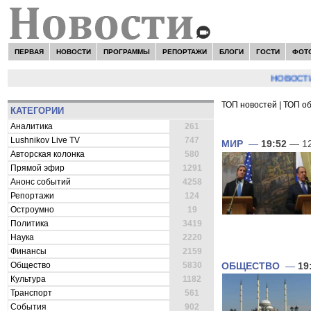
ПЕРВАЯ
НОВОСТИ
ПРОГРАММЫ
РЕПОРТАЖИ
БЛОГИ
ГОСТИ
ФОТ
НОВОСТИ:
Серг
ТОП новостей
|
ТОП о
КАТЕГОРИИ
ВСЕ НОВОСТИ 
Аналитика
261
Lushnikov Live TV
747
МИР
—
19:52
— 12
Авторская колонка
580
Прямой эфир
1291
Анонс событий
4258
Репортажи
124
Остроумно
19
Политика
3419
Наука
2220
Финансы
2159
Общество
5830
ОБЩЕСТВО
—
19
Культура
1182
Транспорт
561
События
902