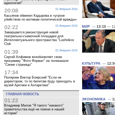
идеология!"
20:08
01 Февраля 2016
Касьянов обвинил Кадырова в «угрозе
убийством по мотивам политической вражды»
02:22
01 Февраля 2016
МИР
—
13:10
— 12
Завершается реконструкция новой
театрально-съемочной площадки для
Интеллектуального пространства "Lushnikov
Club
01:39
01 Февраля 2016
Сергей Алфимов возобновляет свою
программу "Фото Формат" на телеканале
КУЛЬТУРА
—
12:5
"Синие страницы"
17:34
Полярник Виктор Боярский "Если не
директором, то по билетам буду приходить в
музей Арктики и Антарктики"
ГЛАВНАЯ НОВОСТЬ
01:22
ЭКОНОМИКА
—
1
Владимир Милов "Я такого "никакого"
правительства ещё не помню в нашей
истории"