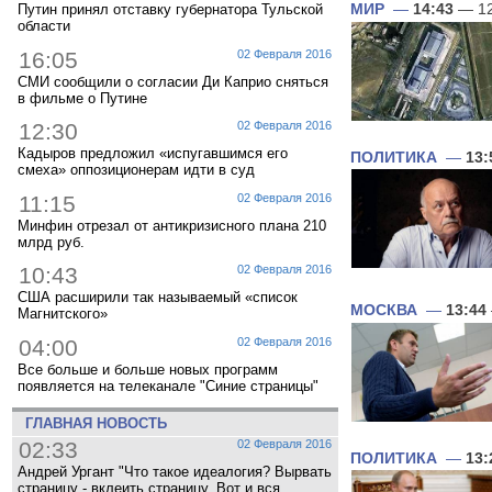
МИР
—
14:43
— 12
Путин принял отставку губернатора Тульской
области
16:05
02 Февраля 2016
СМИ сообщили о согласии Ди Каприо сняться
в фильме о Путине
12:30
02 Февраля 2016
Кадыров предложил «испугавшимся его
ПОЛИТИКА
—
13:
смеха» оппозиционерам идти в суд
11:15
02 Февраля 2016
Минфин отрезал от антикризисного плана 210
млрд руб.
10:43
02 Февраля 2016
США расширили так называемый «список
МОСКВА
—
13:44
Магнитского»
04:00
02 Февраля 2016
Все больше и больше новых программ
появляется на телеканале "Синие страницы"
ГЛАВНАЯ НОВОСТЬ
02:33
02 Февраля 2016
ПОЛИТИКА
—
13:
Андрей Ургант "Что такое идеалогия? Вырвать
страницу - вклеить страницу. Вот и вся