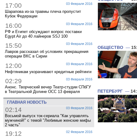
17:00
03 Февраля 2016
Шарапова из-за травмы плеча пропустит
Кубок Федерации
16:00
03 Февраля 2016
РФ и Египет обсуждают вопрос поставки
Egypt Air до 40 лайнеров SSJ 100
15:50
03 Февраля 2016
ОБЩЕСТВО
—
15
Лавров рассказал об условиях прекращения
операции ВКС в Сирии
12:00
03 Февраля 2016
Нефтяникам укорачивают кредитные рейтинги
02:29
03 Февраля 2016
Анонс. Творческий вечер Театр-студии СПбГУ
ПЕТЕРБУРГ
—
14
в Театральной Долине ОСС 13 февраля
ГЛАВНАЯ НОВОСТЬ
02:14
03 Февраля 2016
Восьмой выпуск ток-сериала "Как управлять
мужчиной!" с темой "Любимые женские мифы
2 часть"
19:12
02 Февраля 2016