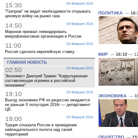
15:30
04 Февраля 2016
"Газпром" не видит необходимости открывать
ПОЛИТИКА
—
16:
ценовую войну на рынке газа
14:50
04 Февраля 2016
Миронов призвал ликвидировать
микрофинансовые организации в России
11:00
04 Февраля 2016
Россия сделала европейскую ставку
МИР
—
16:10
— 12
ГЛАВНАЯ НОВОСТЬ
02:50
04 Февраля 2016
Экономист Дмитрий Травин "Коррупционная
составляющая огромна в российской
экономике"
19:10
03 Февраля 2016
ЭКОНОМИКА
—
1
Выход экономики РФ из рецессии ожидается
не раньше II полугодия 2016г — департамент
ЦБ
19:00
03 Февраля 2016
Турция отказала России в проведении
наблюдательного полета над своей
территорией
ОБЩЕСТВО
—
15