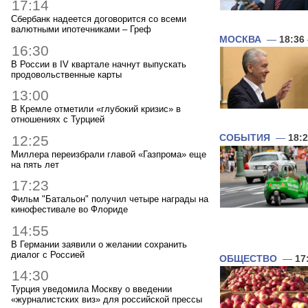
17:14
Сбербанк надеется договорится со всеми
валютными ипотечниками – Греф
МОСКВА
—
18:36
16:30
В России в IV квартале начнут выпускать
продовольственные карты
13:00
В Кремле отметили «глубокий кризис» в
отношениях с Турцией
12:25
СОБЫТИЯ
—
18:
Миллера переизбрали главой «Газпрома» еще
на пять лет
17:23
Фильм "Батальон" получил четыре награды на
кинофестивале во Флориде
14:55
В Германии заявили о желании сохранить
диалог с Россией
ОБЩЕСТВО
—
17
14:30
Турция уведомила Москву о введении
«журналистских виз» для российской прессы