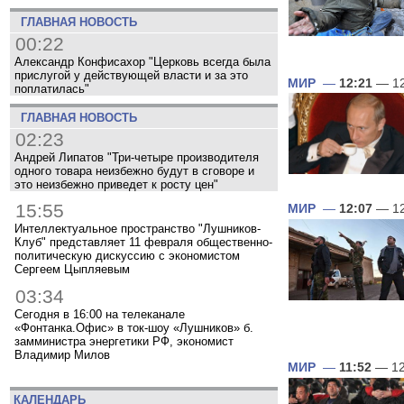
ГЛАВНАЯ НОВОСТЬ
00:22
Александр Конфисахор "Церковь всегда была
прислугой у действующей власти и за это
МИР
—
12:21
— 12
поплатилась"
ГЛАВНАЯ НОВОСТЬ
02:23
Андрей Липатов "Три-четыре производителя
одного товара неизбежно будут в сговоре и
это неизбежно приведет к росту цен"
15:55
МИР
—
12:07
— 12
Интеллектуальное пространство "Лушников-
Клуб" представляет 11 февраля общественно-
политическую дискуссию с экономистом
Сергеем Цыпляевым
03:34
Сегодня в 16:00 на телеканале
«Фонтанка.Офис» в ток-шоу «Лушников» б.
замминистра энергетики РФ, экономист
Владимир Милов
МИР
—
11:52
— 12
КАЛЕНДАРЬ