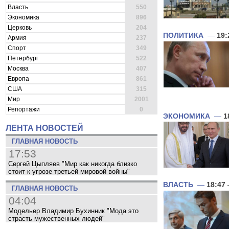
Власть
550
Экономика
896
Церковь
204
ПОЛИТИКА
—
19:
Армия
237
Спорт
349
Петербург
522
Москва
407
Европа
861
США
315
Мир
2001
Репортажи
0
ЭКОНОМИКА
—
1
ЛЕНТА НОВОСТЕЙ
ГЛАВНАЯ НОВОСТЬ
17:53
Сергей Цыпляев "Мир как никогда близко
стоит к угрозе третьей мировой войны"
ВЛАСТЬ
—
18:47
ГЛАВНАЯ НОВОСТЬ
04:04
Модельер Владимир Бухинник "Мода это
страсть мужественных людей"