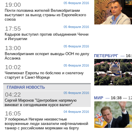
19:00
05 Февраля 2016
Почти половина жителей Великобритании
выступают за выход страны из Европейского
союза
17:55
05 Февраля 2016
Кадыров выступил против объединения Чечни
и Ингушетии
13:00
05 Февраля 2016
Великобритания оспорит выводы ООН по делу
ПЕТЕРБУРГ
—
16
Ассанжа
10:02
05 Февраля 2016
Чемпионат Европы по бобслею и скелетону
стартует в Санкт-Морице
ГЛАВНАЯ НОВОСТЬ
04:22
05 Февраля 2016
МИР
—
16:38
— 12
Сергей Миронов "Центробанк напрямую
виноват в сегодняшнем курсе валют"
16:05
04 Февраля 2016
У побережья Нигерии неизвестные
вооруженные люди захватили нефтеналивной
танкер с российскими моряками на борту