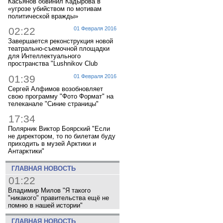
Касьянов обвинил Кадырова в
«угрозе убийством по мотивам
политической вражды»
02:22
01 Февраля 2016
Завершается реконструкция новой
театрально-съемочной площадки
для Интеллектуального
пространства "Lushnikov Club
01:39
01 Февраля 2016
Сергей Алфимов возобновляет
свою программу "Фото Формат" на
телеканале "Синие страницы"
17:34
Полярник Виктор Боярский "Если
не директором, то по билетам буду
приходить в музей Арктики и
Антарктики"
ГЛАВНАЯ НОВОСТЬ
01:22
Владимир Милов "Я такого
"никакого" правительства ещё не
помню в нашей истории"
ГЛАВНАЯ НОВОСТЬ