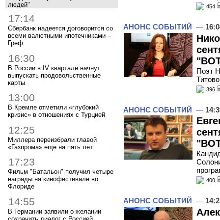
людей"
454
17:14
АНОНС СОБЫТИЙ
—
16:0
Сбербанк надеется договорится со
всеми валютными ипотечниками –
Нико
Греф
сент
16:30
"ВОТ
В России в IV квартале начнут
Поэт Н
выпускать продовольственные
Титово
карты
396
13:00
В Кремле отметили «глубокий
АНОНС СОБЫТИЙ
—
14:3
кризис» в отношениях с Турцией
Евге
12:25
сент
Миллера переизбрали главой
"ВОТ
«Газпрома» еще на пять лет
Кандид
17:23
Солони
програ
Фильм "Батальон" получил четыре
награды на кинофестивале во
400
Флориде
14:55
АНОНС СОБЫТИЙ
—
14:2
Алек
В Германии заявили о желании
сохранить диалог с Россией