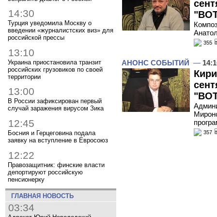
сент
14:30
"ВОТ
Турция уведомила Москву о
Композ
введении «журналистских виз» для
Анатол
российской прессы
355
13:10
АНОНС СОБЫТИЙ
—
14:1
Украина приостановила транзит
российских грузовиков по своей
Кири
территории
сент
13:00
"ВОТ
В России зафиксирован первый
Админи
случай заражения вирусом Зика
Мироно
12:45
програ
Босния и Герцеговина подала
357
заявку на вступление в Евросоюз
12:22
Правозащитник: финские власти
депортируют российскую
пенсионерку
ГЛАВНАЯ НОВОСТЬ
03:34