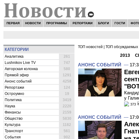
ПЕРВАЯ
НОВОСТИ
ПРОГРАММЫ
РЕПОРТАЖИ
БЛОГИ
ГОСТИ
ФОТ
ТОП новостей
|
ТОП обсуждаемых 
КАТЕГОРИИ
ВСЕ НОВОСТИ -
2013
»
С
Аналитика
261
Lushnikov Live TV
747
АНОНС СОБЫТИЙ
—
17:3
Авторская колонка
580
Евге
Прямой эфир
1291
сент
Анонс событий
4258
"ВОТ
Репортажи
124
Кандид
Остроумно
19
у Гали
Политика
3419
373
Наука
2220
Финансы
2159
АНОНС СОБЫТИЙ
—
17:0
Общество
5830
Алек
Культура
1182
Гнат
Транспорт
561
События
902
на т