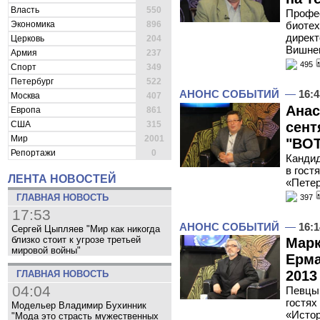
Власть
550
Профес
Экономика
896
биотех
директ
Церковь
204
Вишнев
Армия
237
495
Спорт
349
Петербург
522
АНОНС СОБЫТИЙ
—
16:4
Москва
407
Анас
Европа
861
сент
США
315
Мир
2001
"ВОТ
Репортажи
0
Кандид
в гост
ЛЕНТА НОВОСТЕЙ
«Петер
ГЛАВНАЯ НОВОСТЬ
397
17:53
АНОНС СОБЫТИЙ
—
16:1
Сергей Цыпляев "Мир как никогда
близко стоит к угрозе третьей
Марк
мировой войны"
Ерма
2013
ГЛАВНАЯ НОВОСТЬ
04:04
Певцы 
гостях
Модельер Владимир Бухинник
«Исто
"Мода это страсть мужественных