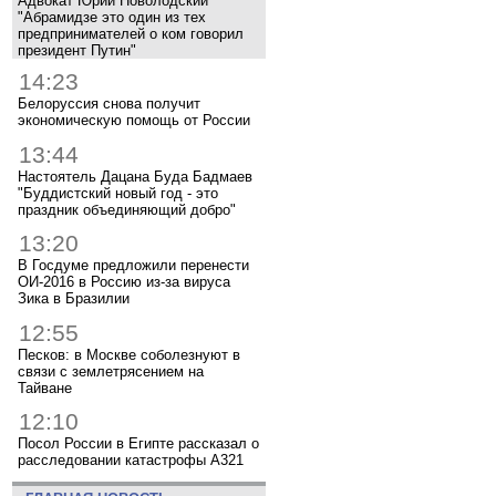
Адвокат Юрий Новолодский
"Абрамидзе это один из тех
предпринимателей о ком говорил
президент Путин"
14:23
Белоруссия снова получит
экономическую помощь от России
13:44
Настоятель Дацана Буда Бадмаев
"Буддистский новый год - это
праздник объединяющий добро"
13:20
В Госдуме предложили перенести
ОИ-2016 в Россию из-за вируса
Зика в Бразилии
12:55
Песков: в Москве соболезнуют в
связи с землетрясением на
Тайване
12:10
Посол России в Египте рассказал о
расследовании катастрофы A321