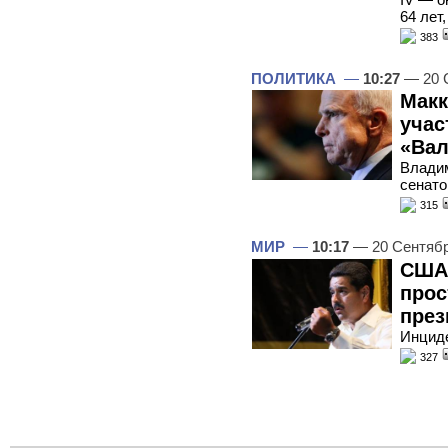
64 лет
383
ПОЛИТИКА
—
10:27
— 20 
Макк
учас
«Вал
Владим
сенато
315
МИР
—
10:17
— 20 Сентяб
США
прос
през
Инциде
327