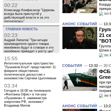
00:22
Коорди
прекра
Александр Конфисахор "Церковь
всегда была прислугой у
323
действующей власти и за это
поплатилась"
АНОНС СОБЫТИЙ
—
13:3
Груп
ГЛАВНАЯ НОВОСТЬ
02:23
21 с
Андрей Липатов "Три-четыре
"ВОТ
производителя одного товара
Группа
неизбежно будут в сговоре и это
Шлея 
неизбежно приведет к росту цен"
331
15:55
Интеллектуальное пространство
СОБЫТИЯ
—
13:32
— 20 С
"Лушников-Клуб" представляет 11
ФСБ:
февраля общественно-
политическую дискуссию с
Gree
экономистом Сергеем Цыпляевым
при пр
03:34
находи
погран
Сегодня в 16:00 на телеканале
«Фонтанка.Офис» в ток-шоу
360
«Лушников» б. замминистра
энергетики РФ, экономист
Владимир Милов
АНОНС СОБЫТИЙ
—
13:2