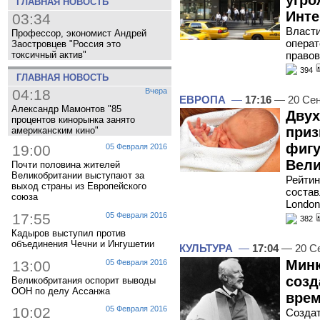
ГЛАВНАЯ НОВОСТЬ
Инте
03:34
Власти
Профессор, экономист Андрей
операт
Заостровцев "Россия это
правов
токсичный актив"
394
ГЛАВНАЯ НОВОСТЬ
04:18
Вчера
ЕВРОПА
—
17:16
— 20 Сен
Александр Мамонтов "85
Дву
процентов кинорынка занято
приз
американским кино"
фигу
19:00
05 Февраля 2016
Вели
Почти половина жителей
Великобритании выступают за
Рейтин
выход страны из Европейского
состав
союза
London
17:55
05 Февраля 2016
382
Кадыров выступил против
объединения Чечни и Ингушетии
КУЛЬТУРА
—
17:04
— 20 С
Минк
13:00
05 Февраля 2016
созд
Великобритания оспорит выводы
ООН по делу Ассанжа
врем
10:02
05 Февраля 2016
Создат