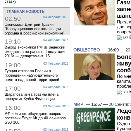
Газм
ставку
запи
ГЛАВНАЯ НОВОСТЬ
шан
02:50
04 Февраля 2016
Предпо
Экономист Дмитрий Травин
две ве
"Коррупционная составляющая
совре
огромна в российской экономике"
387
19:10
03 Февраля 2016
Выход экономики РФ из рецессии
ОБЩЕСТВО
—
16:09
— 20 
ожидается не раньше II полугодия
Боле
2016г — департамент ЦБ
живу
19:00
03 Февраля 2016
сооб
Турция отказала России в
проведении наблюдательного
По мне
полета над своей территорией
капита
пробле
17:00
03 Февраля 2016
381
Шарапова из-за травмы плеча
пропустит Кубок Федерации
МИР
—
15:57
— 20 Сентяб
16:00
03 Февраля 2016
Ледо
РФ и Египет обсуждают вопрос
конв
поставки Egypt Air до 40 лайнеров
SSJ 100
Судно 
буксир
03 Февраля 2016