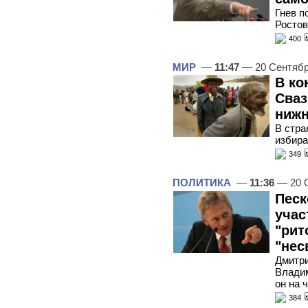
Гнев п
Ростов
400
МИР
—
11:47
— 20 Сентябр
В ко
Сваз
нижн
В стра
избира
349
ПОЛИТИКА
—
11:36
— 20 
Песк
учас
"рит
"нес
Дмитри
Владим
он на 
384