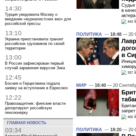
Судья 
14:30
в каче
Турция уведомила Москву о
актера
введении «журналистских виз» для
443
российской прессы
13:10
ПОЛИТИКА
—
18:48
— 20 
Украина приостановила транзит
Лавр
российских грузовиков по своей
дого
территории
в Си
13:00
Инициа
В России зафиксирован первый
химор
случай заражения вирусом Зика
357
12:45
Босния и Герцеговина подала
МИР
—
18:40
— 20 Сентяб
заявку на вступление в Евросоюз
Брит
12:22
таба
Правозащитник: финские власти
Британ
депортируют российскую
запрет
пенсионерку
400
ГЛАВНАЯ НОВОСТЬ
03:34
ПОЛИТИКА
—
18:20
— 20 