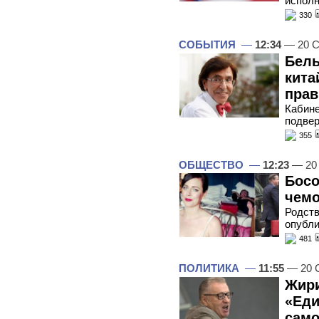
исполн
330
СОБЫТИЯ
—
12:34
— 20 С
Бель
кита
прав
Кабине
подвер
355
ОБЩЕСТВО
—
12:23
— 20 
Босо
чем
Родств
опубли
481
ПОЛИТИКА
—
11:55
— 20 
Жири
«Еди
само