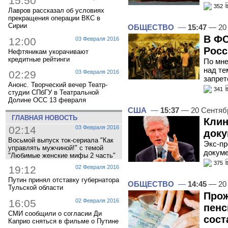
15:50
352
Лавров рассказал об условиях
прекращения операции ВКС в
Сирии
ОБЩЕСТВО
—
15:47
— 20 
В ФС
12:00
03 Февраля 2016
Росс
Нефтяникам укорачивают
кредитные рейтинги
По мне
над те
02:29
03 Февраля 2016
запрет
Анонс. Творческий вечер Театр-
341
студии СПбГУ в Театральной
Долине ОСС 13 февраля
США
—
15:37
— 20 Сентяб
ГЛАВНАЯ НОВОСТЬ
Клин
02:14
03 Февраля 2016
док
Восьмой выпуск ток-сериала "Как
Экс-пр
управлять мужчиной!" с темой
докуме
"Любимые женские мифы 2 часть"
375
19:12
02 Февраля 2016
Путин принял отставку губернатора
ОБЩЕСТВО
—
14:45
— 20 
Тульской области
Про
16:05
02 Февраля 2016
пенс
СМИ сообщили о согласии Ди
сост
Каприо сняться в фильме о Путине