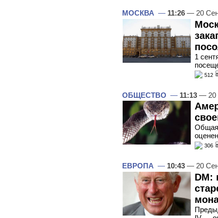
МОСКВА
—
11:26
— 20 Сен
Моск
зака
пос
1 сент
посеще
512
ОБЩЕСТВО
—
11:13
— 20 
Амер
свое
Общая 
оценен
306
ЕВРОПА
—
10:43
— 20 Сен
DM: 
ста
мон
Преды
IV — о