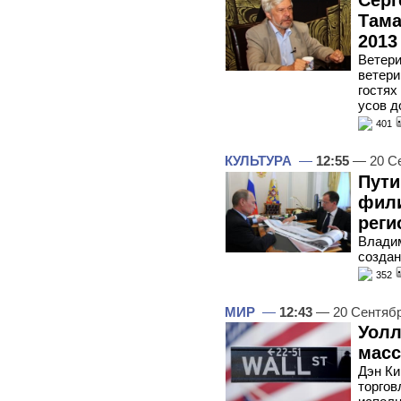
Серг
Тама
2013
Ветери
ветери
гостях
усов д
401
КУЛЬТУРА
—
12:55
— 20 С
Пути
фили
реги
Владим
создан
352
МИР
—
12:43
— 20 Сентяб
Уолл
масс
Дэн Ки
торгов