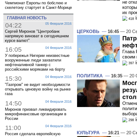
не отк
Чемпионат Европы по бобслею и
которы
скелетону стартует в Санкт-Морице
их про
ГЛАВНАЯ НОВОСТЬ
418
04:22
05 Февраля 2016
ЦЕРКОВЬ
—
16:45
— 20 Се
Сергей Миронов "Центробанк
напрямую виноват в сегодняшнем
Патр
курсе валют"
нефт
16:05
04 Февраля 2016
Глава
У побережья Нигерии неизвестные
своим 
вооруженные люди захватили
397
нефтеналивной танкер с
российскими моряками на борту
ПОЛИТИКА
—
16:35
— 20 
15:30
04 Февраля 2016
Мосг
"Газпром" не видит необходимости
резу
открывать ценовую войну на рынке
газа
сто
14:50
04 Февраля 2016
Отмени
полити
Миронов призвал ликвидировать
выбора
микрофинансовые организации в
России
298
11:00
04 Февраля 2016
КУЛЬТУРА
—
16:21
— 20 С
Россия сделала европейскую