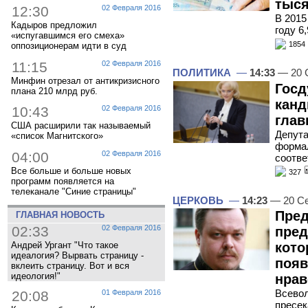
тыся
12:30
02 Февраля 2016
В 2015
Кадыров предложил
году 6
«испугавшимся его смеха»
1854
оппозиционерам идти в суд
11:15
02 Февраля 2016
ПОЛИТИКА
—
14:33
— 20 
Минфин отрезал от антикризисного
Госд
плана 210 млрд руб.
канд
10:43
02 Февраля 2016
глав
США расширили так называемый
Депута
«список Магнитского»
формал
04:00
02 Февраля 2016
соотве
Все больше и больше новых
327
программ появляется на
телеканале "Синие страницы"
ЦЕРКОВЬ
—
14:23
— 20 Се
Пред
ГЛАВНАЯ НОВОСТЬ
02:33
02 Февраля 2016
пред
кото
Андрей Ургант "Что такое
идеалогия? Вырвать страницу -
появ
вклеить страницу. Вот и вся
идеология!"
нрав
Всевол
20:08
01 Февраля 2016
пресек