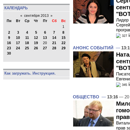
Серг
сент
КАЛЕНДАРЬ
"ВОТ
«
сентября 2013
»
Лидер 
Пн
Вт
Ср
Чт
Пт
Сб
Вс
Сергей
1
програ
2
3
4
5
6
7
8
327
9
10
11
12
13
14
15
16
17
18
19
20
21
22
АНОНС СОБЫТИЙ
—
13:1
23
24
25
26
27
28
29
Ната
30
сент
"ВОТ
Как загружать. Инструкция.
Писате
Евгени
345
ОБЩЕСТВО
—
13:16
— 20 
Мило
гомо
прав
Витали
прав з