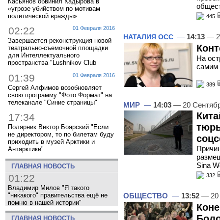
Касьянов обвинил Кадырова в
общес
«угрозе убийством по мотивам
политической вражды»
445
02:22
01 Февраля 2016
—
14:13
— 2
НАТАЛИЯ ОСС
Завершается реконструкция новой
Конт
театрально-съемочной площадки
для Интеллектуального
На ост
пространства "Lushnikov Club
самим 
01:39
01 Февраля 2016
389
Сергей Алфимов возобновляет
свою программу "Фото Формат" на
телеканале "Синие страницы"
МИР
—
14:03
— 20 Сентяб
Кита
17:34
тюрь
Полярник Виктор Боярский "Если
не директором, то по билетам буду
соцс
приходить в музей Арктики и
Причин
Антарктики"
разме
Sina W
ГЛАВНАЯ НОВОСТЬ
01:22
332
Владимир Милов "Я такого
"никакого" правительства ещё не
ОБЩЕСТВО
—
13:52
— 20 
помню в нашей истории"
Коне
Бол
ГЛАВНАЯ НОВОСТЬ