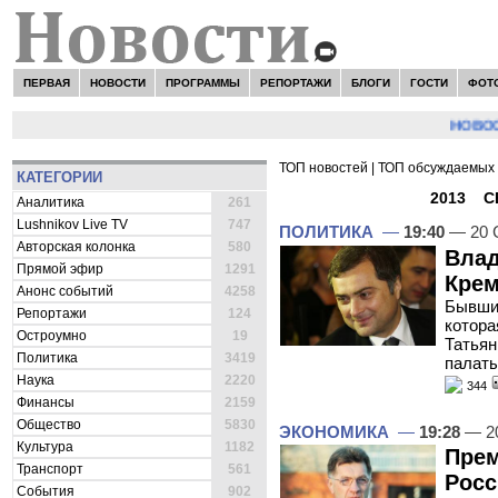
ПЕРВАЯ
НОВОСТИ
ПРОГРАММЫ
РЕПОРТАЖИ
БЛОГИ
ГОСТИ
ФОТ
НОВОСТИ:
С
ТОП новостей
|
ТОП обсуждаемых 
КАТЕГОРИИ
ВСЕ НОВОСТИ -
2013
»
С
Аналитика
261
Lushnikov Live TV
747
ПОЛИТИКА
—
19:40
— 20 
Авторская колонка
580
Влад
Прямой эфир
1291
Кре
Анонс событий
4258
Бывший
Репортажи
124
котора
Остроумно
19
Татьян
Политика
3419
палат
Наука
2220
344
Финансы
2159
Общество
5830
ЭКОНОМИКА
—
19:28
— 20
Культура
1182
Прем
Транспорт
561
Росс
События
902