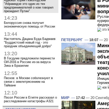
В Ро
Адвокат Юрий Новолодский
"Абрамидзе это один из тех
мини
предпринимателей о ком говорил
воп
президент Путин"
Руслан
14:23
куриро
Белоруссия снова получит
федер
экономическую помощь от России
373
13:44
Настоятель Дацана Буда Бадмаев
ПЕТЕРБУРГ
—
18:07
— 20 
"Буддистский новый год - это
Минк
праздник объединяющий добро"
эксп
13:20
объе
В Госдуме предложили перенести
теат
ОИ-2016 в Россию из-за вируса
Зика в Бразилии
конс
12:55
учи
Песков: в Москве соболезнуют в
Инициа
связи с землетрясением на
Гергие
Тайване
408
12:10
МИР
—
17:42
— 20 Сентяб
Посол России в Египте рассказал о
расследовании катастрофы A321
Амер
угро