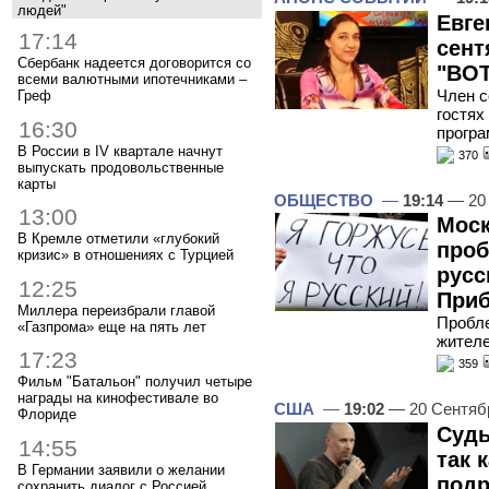
людей"
Евге
17:14
сент
Сбербанк надеется договорится со
"ВОТ
всеми валютными ипотечниками –
Член с
Греф
гостях
16:30
програ
В России в IV квартале начнут
370
выпускать продовольственные
карты
ОБЩЕСТВО
—
19:14
— 20 
13:00
Моск
В Кремле отметили «глубокий
проб
кризис» в отношениях с Турцией
русс
12:25
Приб
Миллера переизбрали главой
Пробл
«Газпрома» еще на пять лет
жител
17:23
359
Фильм "Батальон" получил четыре
награды на кинофестивале во
США
—
19:02
— 20 Сентяб
Флориде
Судь
14:55
так 
В Германии заявили о желании
подр
сохранить диалог с Россией