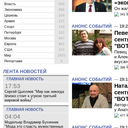
«эко
Власть
550
Он жал
Экономика
896
341
Церковь
204
Армия
237
АНОНС СОБЫТИЙ
—
19:2
Спорт
349
Певе
Петербург
522
сент
Москва
407
Европа
861
"ВОТ
США
315
Певец 
Мир
2001
и Алек
вкуса»
Репортажи
0
398
ЛЕНТА НОВОСТЕЙ
АНОНС СОБЫТИЙ
—
19:1
ГЛАВНАЯ НОВОСТЬ
Ната
17:53
сент
Сергей Цыпляев "Мир как никогда
близко стоит к угрозе третьей
"ВОТ
мировой войны"
Автор-
у Анат
ГЛАВНАЯ НОВОСТЬ
04:04
477
Модельер Владимир Бухинник
"Мода это страсть мужественных
АНОНС СОБЫТИЙ
—
19:1