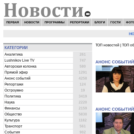
ПЕРВАЯ
НОВОСТИ
ПРОГРАММЫ
РЕПОРТАЖИ
БЛОГИ
ГОСТИ
ФОТ
НОВОС
ТОП новостей
|
ТОП о
КАТЕГОРИИ
ВСЕ НОВОСТИ 
Аналитика
261
Lushnikov Live TV
747
АНОНС СОБЫТИЙ
Авторская колонка
580
Прямой эфир
1291
Анонс событий
4258
Репортажи
124
Остроумно
19
Политика
3419
Наука
2220
Финансы
2159
АНОНС СОБЫТИЙ
Общество
5830
Культура
1182
Транспорт
561
События
902