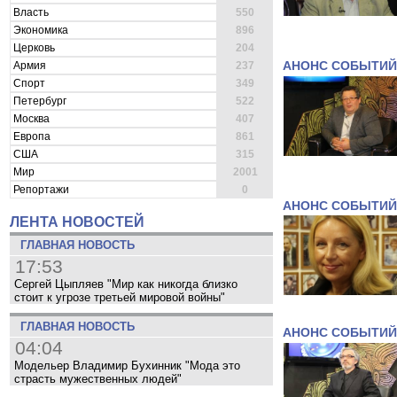
Власть
550
Экономика
896
Церковь
204
Армия
237
АНОНС СОБЫТИЙ
Спорт
349
Петербург
522
Москва
407
Европа
861
США
315
Мир
2001
Репортажи
0
АНОНС СОБЫТИЙ
ЛЕНТА НОВОСТЕЙ
ГЛАВНАЯ НОВОСТЬ
17:53
Сергей Цыпляев "Мир как никогда близко
стоит к угрозе третьей мировой войны"
ГЛАВНАЯ НОВОСТЬ
АНОНС СОБЫТИЙ
04:04
Модельер Владимир Бухинник "Мода это
страсть мужественных людей"