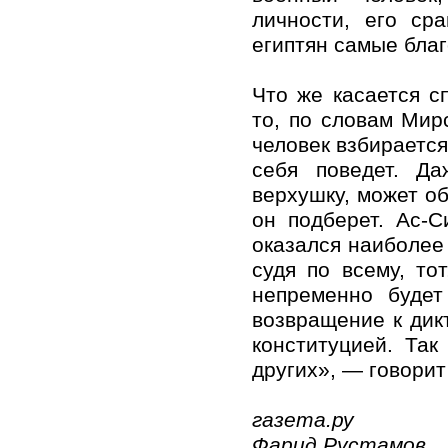
личности, его ср
египтян самые бла
Что же касается сп
то, по словам Мирс
человек взбирается
себя поведет. Д
верхушку, может об
он подберет. Ас-
оказался наиболее
судя по всему, то
непременно будет
возвращение к дик
конституцией. Та
других», — говорит
газета.ру
Фарид Рустамов