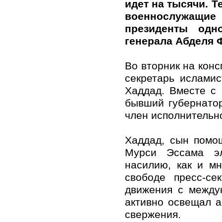
идет на тысячи. 
военнослужащи
президенты одно
генерала Абделя Ф
Во вторник на конс
секретарь исламис
Хаддад. Вместе с
бывший губернатор
член исполнительн
Хаддад, сын помо
Мурси Эссама эл
насилию, как и м
свободе пресс-се
движения с между
активно освещал а
свержения.