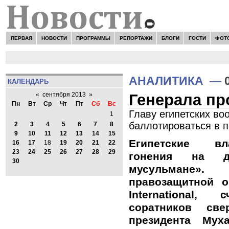
ПЕРВАЯ
НОВОСТИ
ПРОГРАММЫ
РЕПОРТАЖИ
БЛОГИ
ГОСТИ
ФОТ
АНАЛИТИКА
—
КАЛЕНДАРЬ
Генерала пр
«
сентября 2013
»
Пн
Вт
Ср
Чт
Пт
Сб
Вс
Главу египетских во
1
баллотироваться в 
2
3
4
5
6
7
8
9
10
11
12
13
14
15
Египетские вл
16
17
18
19
20
21
22
23
24
25
26
27
28
29
гонения на дв
30
мусульмане
правозащитной о
International,
соратников све
президента Му