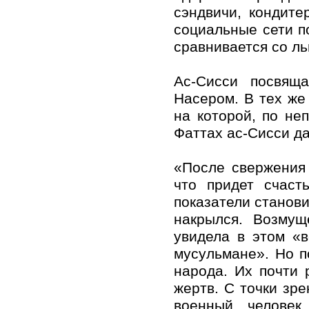
сэндвичи, кондите
социальные сети п
сравнивается со л
Ас-Сисси посвящ
Насером. В тех же
на которой, по н
Фаттах ас-Сисси д
«После свержения
что придет счаст
показатели станови
накрылся. Возму
увидела в этом «в
мусульмане». Но п
народа. Их почти 
жертв. С точки зре
военный человек,