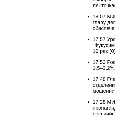
ленточка
18:07
Ми
главу де
обеспече
17:57
Ур
"Фукусим
10 раз
(0
17:53
Рос
1,5–2,2%
17:48
Гла
отделени
мошеннич
17:28
МИ
пропаган
россиийс