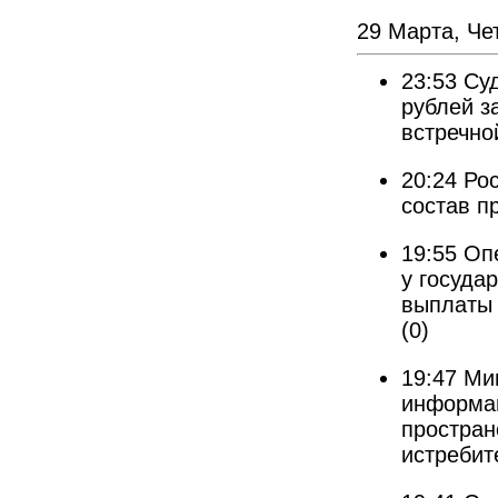
29 Марта, Че
23:53
Суд
рублей з
встречн
20:24
Ро
состав п
19:55
Оп
у госуда
выплаты 
(0)
19:47
Ми
информа
простран
истребит