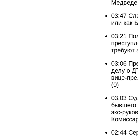
Медведе
03:47
Сл
или как 
03:21
По
преступл
требуют 
03:06
Пр
делу о Д
вице-пре
(0)
03:03
Суд
бывшего 
экс-руко
Комисса
02:44
Се