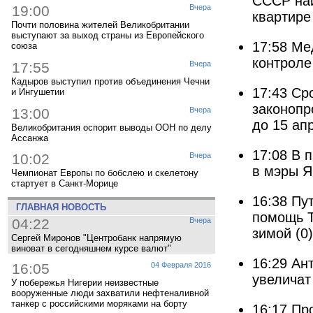
СССР на
19:00
Вчера
квартире
Почти половина жителей Великобритании
выступают за выход страны из Европейского
17:58
Мед
союза
контроле
17:55
Вчера
Кадыров выступил против объединения Чечни
17:43
Сро
и Ингушетии
законопр
13:00
Вчера
до 15 ап
Великобритания оспорит выводы ООН по делу
Ассанжа
17:08
В 
10:02
Вчера
в мэры Я
Чемпионат Европы по бобслею и скелетону
стартует в Санкт-Морице
16:38
Пу
ГЛАВНАЯ НОВОСТЬ
помощь Т
04:22
Вчера
зимой
(0)
Сергей Миронов "Центробанк напрямую
виноват в сегодняшнем курсе валют"
16:29
Ан
16:05
04 Февраля 2016
увеличат
У побережья Нигерии неизвестные
вооруженные люди захватили нефтеналивной
танкер с российскими моряками на борту
16:17
Пр