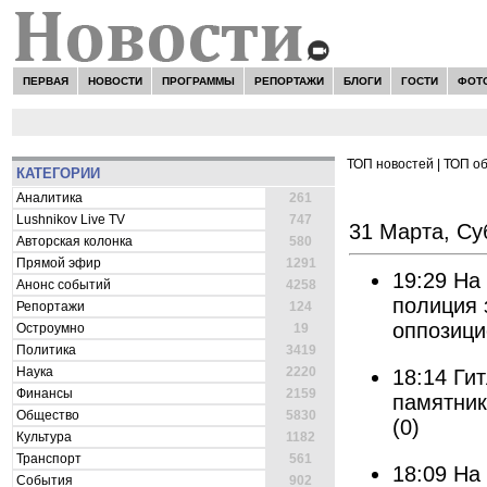
ПЕРВАЯ
НОВОСТИ
ПРОГРАММЫ
РЕПОРТАЖИ
БЛОГИ
ГОСТИ
ФОТ
ТОП новостей
|
ТОП о
КАТЕГОРИИ
ВСЕ НОВОСТИ 
Аналитика
261
Lushnikov Live TV
747
31 Марта, Су
Авторская колонка
580
Прямой эфир
1291
19:29
На
Анонс событий
4258
полиция 
Репортажи
124
оппозици
Остроумно
19
Политика
3419
Наука
2220
18:14
Гит
Финансы
2159
памятник
Общество
5830
(0)
Культура
1182
Транспорт
561
18:09
На 
События
902