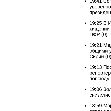
19:41
Со
уверенно
президен
19:25
В 
хищении 
ПФР
(0)
19:21
Ме
общими у
Сирии
(0
19:13
По
репортер
повсюду
19:06
Зо
снизилис
18:59
Мэ