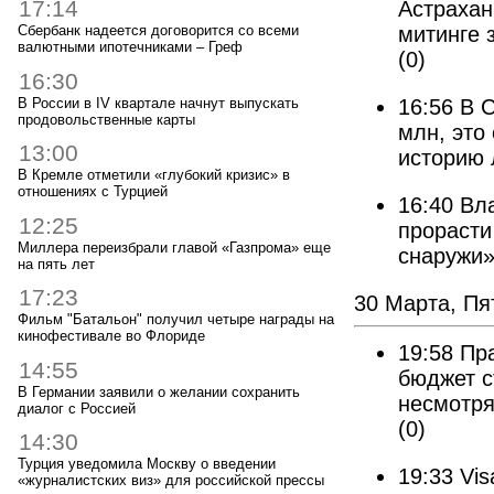
17:14
Астрахан
митинге 
Сбербанк надеется договорится со всеми
валютными ипотечниками – Греф
(0)
16:30
В России в IV квартале начнут выпускать
16:56
В 
продовольственные карты
млн, это
13:00
историю 
В Кремле отметили «глубокий кризис» в
отношениях с Турцией
16:40
Вл
12:25
прорасти
Миллера переизбрали главой «Газпрома» еще
снаружи
на пять лет
17:23
30 Марта, Пя
Фильм "Батальон" получил четыре награды на
кинофестивале во Флориде
19:58
Пр
14:55
бюджет с
В Германии заявили о желании сохранить
несмотря
диалог с Россией
(0)
14:30
Турция уведомила Москву о введении
19:33
Vis
«журналистских виз» для российской прессы