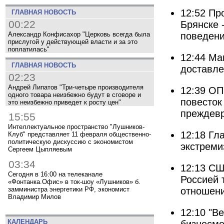
12:52
Про
ГЛАВНАЯ НОВОСТЬ
00:22
Брянске 
Александр Конфисахор "Церковь всегда была
поведен
прислугой у действующей власти и за это
поплатилась"
12:44
Ма
ГЛАВНАЯ НОВОСТЬ
доставле
02:23
Андрей Липатов "Три-четыре производителя
12:39
ОП
одного товара неизбежно будут в сговоре и
повесток
это неизбежно приведет к росту цен"
преждев
15:55
Интеллектуальное пространство "Лушников-
12:18
Гл
Клуб" представляет 11 февраля общественно-
политическую дискуссию с экономистом
экстреми
Сергеем Цыпляевым
03:34
12:13
СШ
Сегодня в 16:00 на телеканале
Россией 
«Фонтанка.Офис» в ток-шоу «Лушников» б.
отношен
замминистра энергетики РФ, экономист
Владимир Милов
12:10
"Ве
КАЛЕНДАРЬ