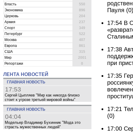
родствен
Власть
550
Пауля
(0
Экономика
896
Церковь
204
17:54
В 
Армия
237
Спорт
349
«разврат
Петербург
522
Сталины
Москва
407
Европа
861
17:38
Авт
США
315
поддержк
Мир
2001
при прис
Репортажи
0
ЛЕНТА НОВОСТЕЙ
17:35
Ге
россиянк
ГЛАВНАЯ НОВОСТЬ
17:53
вовлечен
проститу
Сергей Цыпляев "Мир как никогда близко
стоит к угрозе третьей мировой войны"
17:21
Те
ГЛАВНАЯ НОВОСТЬ
(0)
04:04
Модельер Владимир Бухинник "Мода это
страсть мужественных людей"
17:00
Се