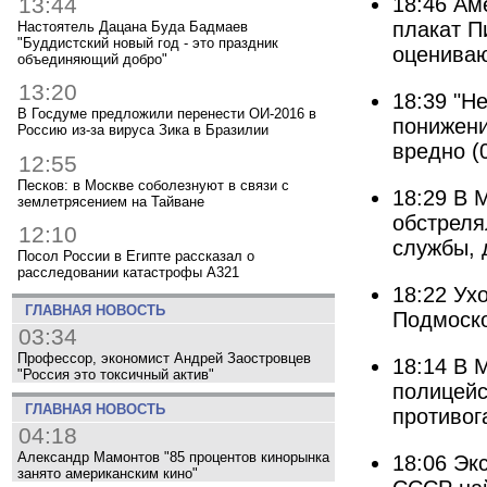
13:44
18:46
Ам
плакат П
Настоятель Дацана Буда Бадмаев
"Буддистский новый год - это праздник
оцениваю
объединяющий добро"
13:20
18:39
"Н
В Госдуме предложили перенести ОИ-2016 в
понижения
Россию из-за вируса Зика в Бразилии
вредно
(
12:55
Песков: в Москве соболезнуют в связи с
18:29
В 
землетрясением на Тайване
обстреля
12:10
службы, 
Посол России в Египте рассказал о
расследовании катастрофы A321
18:22
Ух
ГЛАВНАЯ НОВОСТЬ
Подмоско
03:34
Профессор, экономист Андрей Заостровцев
18:14
В М
"Россия это токсичный актив"
полицейс
ГЛАВНАЯ НОВОСТЬ
противог
04:18
Александр Мамонтов "85 процентов кинорынка
18:06
Эк
занято американским кино"