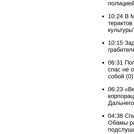
полицие
10:24
В 
терактов
культуры
10:15
За
грабител
06:31
По
спас не 
собой
(0)
06:23
«В
корпорац
Дальнего
04:38
Спи
Обамы ра
подслуша