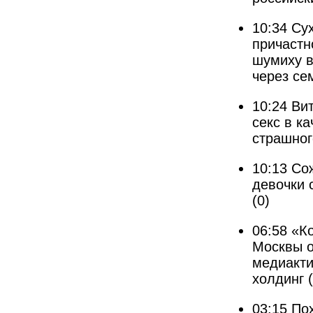
10:34
Cу
причастн
шумиху в
через се
10:24
Ви
секс в к
страшног
10:13
Со
девочки 
(0)
06:58
«К
Москвы о
медиакти
холдинг
03:15
Пох