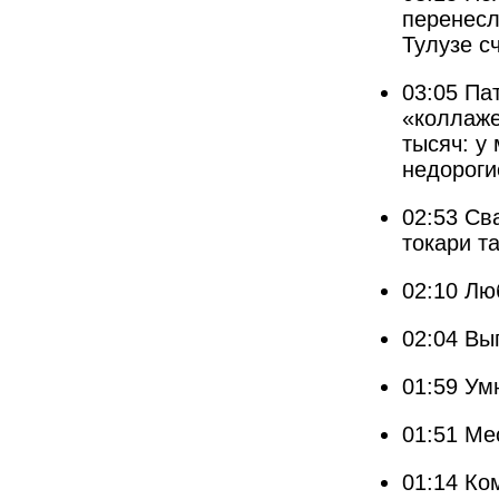
перенесл
Тулузе с
03:05
Па
«коллаже
тысяч: у
недороги
02:53
Св
токари т
02:10
Лю
02:04
Вы
01:59
Ум
01:51
Ме
01:14
Ко