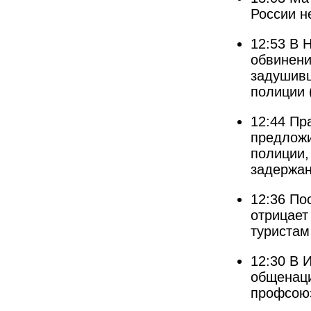
России н
12:53
В 
обвинени
задушивш
полиции
12:44
Пр
предложи
полиции,
задержан
12:36
По
отрицает
туристам
12:30
В 
общенаци
профсою