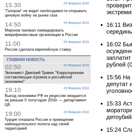
15:30
04 Февраля 2016
проверит
"Газпром" не видит необходимости открывать
экстреми
ценовую войну на рынке газа
14:50
04 Февраля 2016
16:11
Ви
Миронов призвал ликвидировать
середины
микрофинансовые организации в России
11:00
04 Февраля 2016
16:02
Бы
Россия сделала европейскую ставку
осужденн
заплатит
ГЛАВНАЯ НОВОСТЬ
рублей
(
02:50
04 Февраля 2016
Экономист Дмитрий Травин "Коррупционная
15:56
На
составляющая огромна в российской
экономике"
депутат 
19:10
03 Февраля 2016
уголовно
Выход экономики РФ из рецессии ожидается
не раньше II полугодия 2016г — департамент
15:33
Аст
ЦБ
моратори
19:00
03 Февраля 2016
детоубий
Турция отказала России в проведении
наблюдательного полета над своей
территорией
15:24
Сл