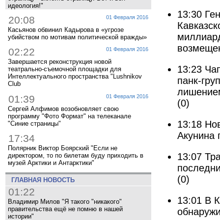
идеология!"
13:30
Ген
20:08
01 Февраля 2016
Кавказск
Касьянов обвинил Кадырова в «угрозе
миллиард
убийством по мотивам политической вражды»
возмещен
02:22
01 Февраля 2016
Завершается реконструкция новой
13:23
Ча
театрально-съемочной площадки для
Интеллектуального пространства "Lushnikov
панк-гру
Club
лишением
01:39
01 Февраля 2016
(0)
Сергей Алфимов возобновляет свою
программу "Фото Формат" на телеканале
13:18
Но
"Синие страницы"
Акунина 
17:34
Полярник Виктор Боярский "Если не
13:07
Тра
директором, то по билетам буду приходить в
музей Арктики и Антарктики"
последни
(0)
ГЛАВНАЯ НОВОСТЬ
01:22
13:01
В 
Владимир Милов "Я такого "никакого"
правительства ещё не помню в нашей
обнаружи
истории"