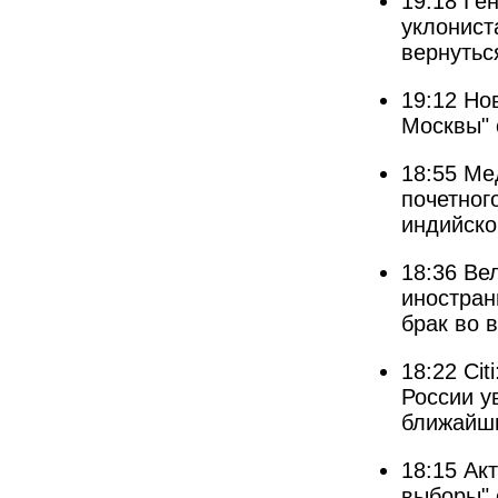
19:18
Ген
уклонист
вернутьс
19:12
Но
Москвы" 
18:55
Ме
почетног
индийско
18:36
Ве
иностран
брак во 
18:22
Cit
России у
ближайши
18:15
Ак
выборы"