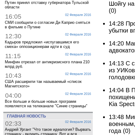
Шойгу на
Путин принял отставку губернатора Тульской
области
(0)
16:05
02 Февраля 2016
СМИ сообщили о согласии Ди Каприо сняться
14:28
Про
в фильме о Путине
убытки в
12:30
02 Февраля 2016
Кадыров предложил «испугавшимся его
14:20
Ма
смеха» оппозиционерам идти в суд
адвокато
11:15
02 Февраля 2016
Минфин отрезал от антикризисного плана 210
14:13
C с
млрд руб.
из УИКов
10:43
02 Февраля 2016
голодовк
США расширили так называемый «список
Магнитского»
14:04
В П
04:00
02 Февраля 2016
похищени
Все больше и больше новых программ
Kia Spect
появляется на телеканале "Синие страницы"
13:48
Ми
ГЛАВНАЯ НОВОСТЬ
02:33
02 Февраля 2016
военным,
Андрей Ургант "Что такое идеалогия? Вырвать
года
(0)
страницу - вклеить страницу. Вот и вся