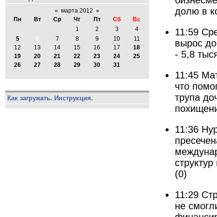
бизнесме
долю в к
«
марта 2012
»
Пн
Вт
Ср
Чт
Пт
Сб
Вс
1
2
3
4
11:59
Сре
5
6
7
8
9
10
11
вырос до
12
13
14
15
16
17
18
- 5,8 тыс
19
20
21
22
23
24
25
26
27
28
29
30
31
11:45
Мат
что помо
трупа до
Как загружать. Инструкция.
похищен
11:36
Нур
пресечен
междунар
структур
(0)
11:29
Стр
не смогл