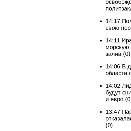
освобожд
политза
14:17
Пол
свою пер
14:11
Ира
морскую 
залив
(0)
14:06
В д
области 
14:02
Ли
будут сн
и евро
(0
13:47
Па
отказала
(0)