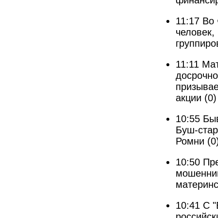
финанси
11:17
Во 
человек,
группиро
11:11
Мат
досрочно
призывае
акции
(0)
10:55
Бы
Буш-стар
Ромни
(0
10:50
Пр
мошенник
материнс
10:41
С "
российск