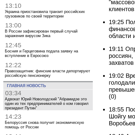
"массово
13:10
клиенто
Украина приостановила транзит российских
грузовиков по своей территории
19:25
По
13:00
финансо
В России зафиксирован первый случай
области 
заражения вирусом Зика
12:45
19:11
Опр
Босния и Герцеговина подала заявку на
россиян,
вступление в Евросоюз
захватов
12:22
Правозащитник: финские власти депортируют
19:02
Вр
российскую пенсионерку
голодали
ГЛАВНАЯ НОВОСТЬ
превыше
03:34
(0)
Адвокат Юрий Новолодский "Абрамидзе это
один из тех предпринимателей о ком говорил
президент Путин"
18:55
По
Шойгу мо
14:23
Воробье
Белоруссия снова получит экономическую
помощь от России