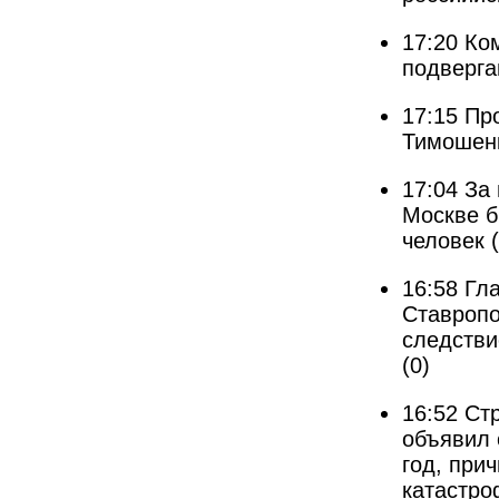
17:20
Ко
подверга
17:15
Пр
Тимошенк
17:04
За 
Москве б
человек
16:58
Гл
Ставропо
следстви
(0)
16:52
Cтр
объявил 
год, при
катастро