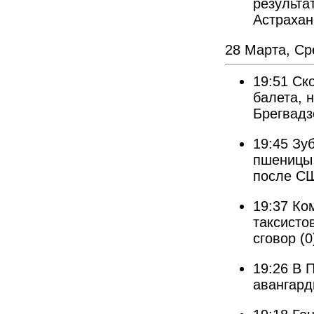
результа
Астрахан
28 Марта, Ср
19:51
Ск
балета, 
Брегвадз
19:45
Зуб
пшеницы 
после С
19:37
Ко
таксисто
сговор
(0
19:26
В 
авангард