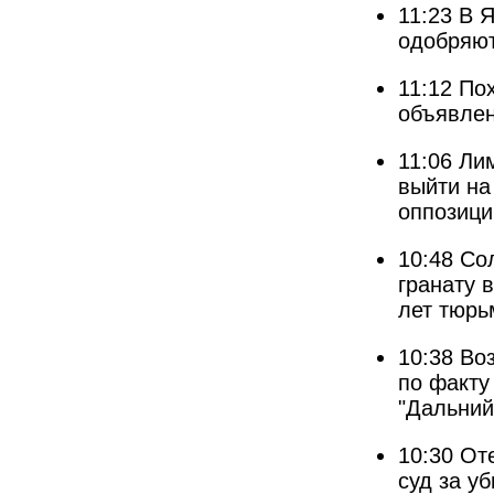
11:23
В 
одобряют
11:12
По
объявлен
11:06
Лим
выйти на
оппозици
10:48
Со
гранату в
лет тюр
10:38
Во
по факту
"Дальний
10:30
От
суд за у