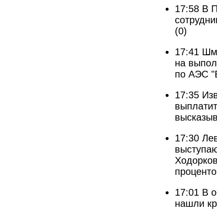
17:58
В 
сотрудни
(0)
17:41
Шма
на выпол
по АЭС "
17:35
Из
выплатит
высказы
17:30
Лев
выступа
Ходорков
проценто
17:01
В 
нашли кр