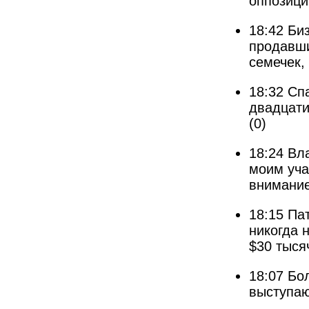
оппозици
18:42
Би
продавш
семечек,
18:32
Сп
двадцати
(0)
18:24
Вл
моим уча
внимание
18:15
Пат
никогда 
$30 тыся
18:07
Бо
выступаю