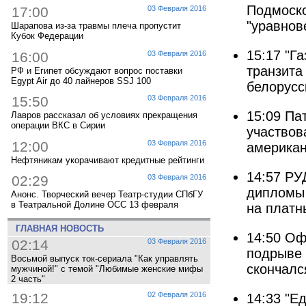
Подмоско
17:00
03 Февраля 2016
"уравнов
Шарапова из-за травмы плеча пропустит
Кубок Федерации
15:17
"Г
16:00
03 Февраля 2016
транзита
РФ и Египет обсуждают вопрос поставки
Egypt Air до 40 лайнеров SSJ 100
белорусс
15:50
03 Февраля 2016
15:09
Па
Лавров рассказал об условиях прекращения
операции ВКС в Сирии
участвов
12:00
03 Февраля 2016
американ
Нефтяникам укорачивают кредитные рейтинги
14:57
РУ
02:29
03 Февраля 2016
дипломы 
Анонс. Творческий вечер Театр-студии СПбГУ
в Театральной Долине ОСС 13 февраля
на платн
ГЛАВНАЯ НОВОСТЬ
14:50
Оф
02:14
03 Февраля 2016
подрыве 
Восьмой выпуск ток-сериала "Как управлять
скончалс
мужчиной!" с темой "Любимые женские мифы
2 часть"
19:12
02 Февраля 2016
14:33
"Е