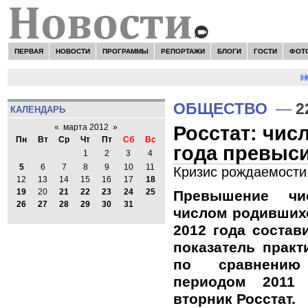
ПЕРВАЯ
НОВОСТИ
ПРОГРАММЫ
РЕПОРТАЖИ
БЛОГИ
ГОСТИ
ФОТ
НО
ОБЩЕСТВО
—
2
КАЛЕНДАРЬ
Росстат: чис
«
марта 2012
»
Пн
Вт
Ср
Чт
Пт
Сб
Вс
года превыси
1
2
3
4
5
6
7
8
9
10
11
Кризис рождаемости
12
13
14
15
16
17
18
19
20
21
22
23
24
25
Превышение чи
26
27
28
29
30
31
числом родившихс
2012 года состав
показатель практ
по сравнению
периодом 2011
вторник Росстат.