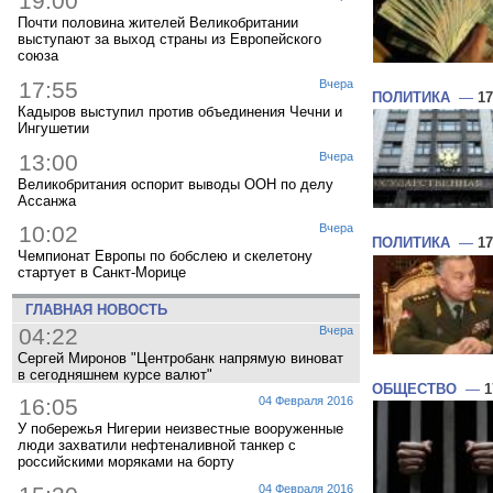
19:00
Почти половина жителей Великобритании
выступают за выход страны из Европейского
союза
17:55
Вчера
ПОЛИТИКА
—
17
Кадыров выступил против объединения Чечни и
Ингушетии
13:00
Вчера
Великобритания оспорит выводы ООН по делу
Ассанжа
10:02
Вчера
ПОЛИТИКА
—
17
Чемпионат Европы по бобслею и скелетону
стартует в Санкт-Морице
ГЛАВНАЯ НОВОСТЬ
04:22
Вчера
Сергей Миронов "Центробанк напрямую виноват
в сегодняшнем курсе валют"
ОБЩЕСТВО
—
1
16:05
04 Февраля 2016
У побережья Нигерии неизвестные вооруженные
люди захватили нефтеналивной танкер с
российскими моряками на борту
04 Февраля 2016