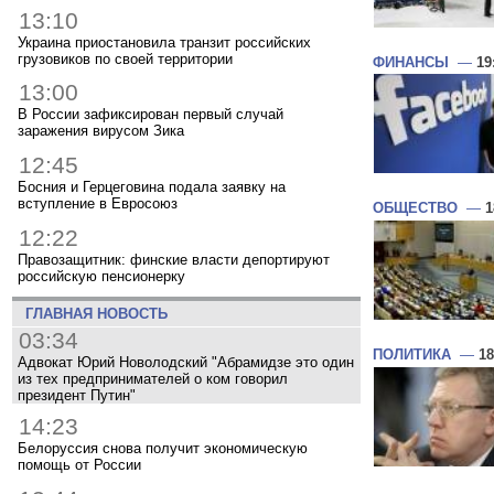
13:10
Украина приостановила транзит российских
грузовиков по своей территории
ФИНАНСЫ
—
19
13:00
В России зафиксирован первый случай
заражения вирусом Зика
12:45
Босния и Герцеговина подала заявку на
вступление в Евросоюз
ОБЩЕСТВО
—
1
12:22
Правозащитник: финские власти депортируют
российскую пенсионерку
ГЛАВНАЯ НОВОСТЬ
03:34
ПОЛИТИКА
—
18
Адвокат Юрий Новолодский "Абрамидзе это один
из тех предпринимателей о ком говорил
президент Путин"
14:23
Белоруссия снова получит экономическую
помощь от России