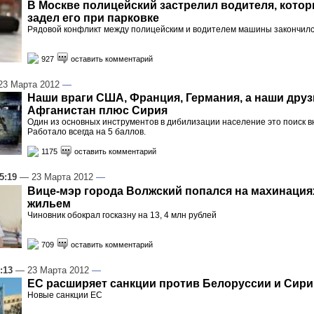
В Москве полицейский застрелил водителя, кото
задел его при парковке
Рядовой конфликт между полицейским и водителем машины закончилс
927
оставить комментарий
3 Марта 2012
—
Наши враги США, Франция, Германия, а наши друзь
Афганистан плюс Сирия
Один из основных инструментов в дибилизации население это поиск в
Работало всегда на 5 баллов.
1175
оставить комментарий
5:19
— 23 Марта 2012
—
Вице-мэр города Волжский попался на махинация
жильем
Чиновник обокрал госказну на 13, 4 млн рублей
709
оставить комментарий
:13
— 23 Марта 2012
—
ЕС расширяет санкции против Белоруссии и Сири
Новые санкции ЕС