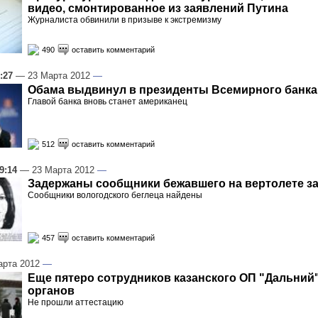
видео, смонтированное из заявлений Путина
Журналиста обвинили в призыве к экстремизму
490
оставить комментарий
:27
— 23 Марта 2012
—
Обама выдвинул в президенты Всемирного банка
Главой банка вновь станет американец
512
оставить комментарий
9:14
— 23 Марта 2012
—
Задержаны сообщники бежавшего на вертолете з
Сообщники вологодского беглеца найдены
457
оставить комментарий
рта 2012
—
Еще пятеро сотрудников казанского ОП "Дальний
органов
Не прошли аттестацию