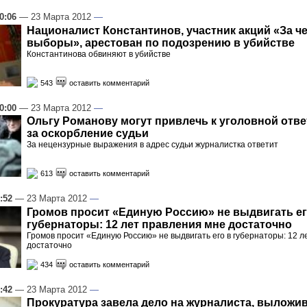
0:06
— 23 Марта 2012
—
Националист Константинов, участник акций «За ч
выборы», арестован по подозрению в убийстве
Константинова обвиняют в убийстве
543
оставить комментарий
0:00
— 23 Марта 2012
—
Ольгу Романову могут привлечь к уголовной отв
за оскорбление судьи
За нецензурные выражения в адрес судьи журналистка ответит
613
оставить комментарий
:52
— 23 Марта 2012
—
Громов просит «Единую Россию» не выдвигать ег
губернаторы: 12 лет правления мне достаточно
Громов просит «Единую Россию» не выдвигать его в губернаторы: 12 л
достаточно
434
оставить комментарий
:42
— 23 Марта 2012
—
Прокуратура завела дело на журналиста, выложив