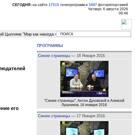
СЕГОДНЯ:
на сайте
17515
телепрограмм
и
3497
фоторепортажей
Четверг, 6 августа 2026
06:46
яев "Мир как никогда близко стоит к угрозе третьей мировой войны"
ПРОГРАММЫ
Синие страницы —
18 Января 2016
людателей
"Синие страницы", Антон Духовской и Алексей
Лушников, 16 января 2016
ние его
Синие страницы —
17 Января 2016