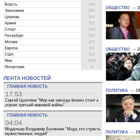
Власть
550
ОБЩЕСТВО
—
2
Экономика
896
Церковь
204
Армия
237
Спорт
349
Петербург
522
Москва
407
Европа
861
ОБЩЕСТВО
—
2
США
315
Мир
2001
Репортажи
0
ЛЕНТА НОВОСТЕЙ
ГЛАВНАЯ НОВОСТЬ
ПОЛИТИКА
—
19
17:53
Сергей Цыпляев "Мир как никогда близко стоит к
угрозе третьей мировой войны"
ГЛАВНАЯ НОВОСТЬ
04:04
Модельер Владимир Бухинник "Мода это страсть
ПОЛИТИКА
—
19
мужественных людей"