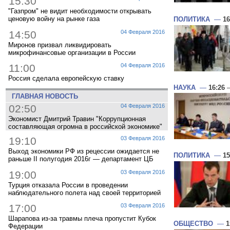
15:30
"Газпром" не видит необходимости открывать
ценовую войну на рынке газа
ПОЛИТИКА
—
16
14:50
04 Февраля 2016
Миронов призвал ликвидировать
микрофинансовые организации в России
11:00
04 Февраля 2016
Россия сделала европейскую ставку
НАУКА
—
16:26
—
ГЛАВНАЯ НОВОСТЬ
02:50
04 Февраля 2016
Экономист Дмитрий Травин "Коррупционная
составляющая огромна в российской экономике"
19:10
03 Февраля 2016
Выход экономики РФ из рецессии ожидается не
ПОЛИТИКА
—
15
раньше II полугодия 2016г — департамент ЦБ
19:00
03 Февраля 2016
Турция отказала России в проведении
наблюдательного полета над своей территорией
17:00
03 Февраля 2016
Шарапова из-за травмы плеча пропустит Кубок
ОБЩЕСТВО
—
1
Федерации