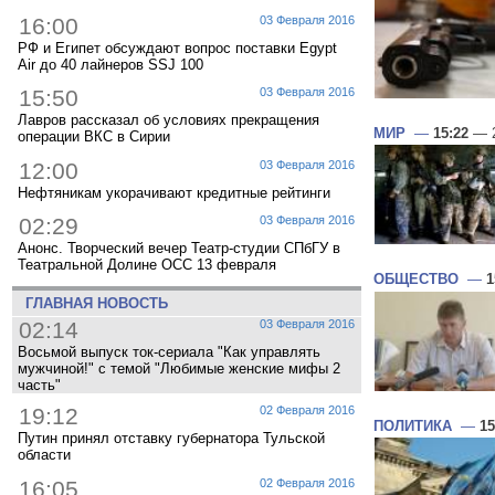
16:00
03 Февраля 2016
РФ и Египет обсуждают вопрос поставки Egypt
Air до 40 лайнеров SSJ 100
15:50
03 Февраля 2016
Лавров рассказал об условиях прекращения
МИР
—
15:22
— 2
операции ВКС в Сирии
12:00
03 Февраля 2016
Нефтяникам укорачивают кредитные рейтинги
02:29
03 Февраля 2016
Анонс. Творческий вечер Театр-студии СПбГУ в
Театральной Долине ОСС 13 февраля
ОБЩЕСТВО
—
1
ГЛАВНАЯ НОВОСТЬ
02:14
03 Февраля 2016
Восьмой выпуск ток-сериала "Как управлять
мужчиной!" с темой "Любимые женские мифы 2
часть"
19:12
02 Февраля 2016
ПОЛИТИКА
—
15
Путин принял отставку губернатора Тульской
области
16:05
02 Февраля 2016