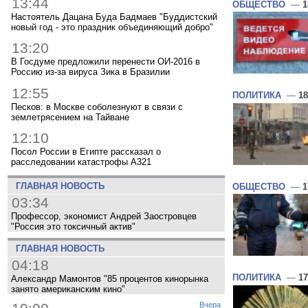
13:44
ОБЩЕСТВО
—
1
Настоятель Дацана Буда Бадмаев "Буддистский
новый год - это праздник объединяющий добро"
13:20
В Госдуме предложили перенести ОИ-2016 в
Россию из-за вируса Зика в Бразилии
12:55
ПОЛИТИКА
—
18
Песков: в Москве соболезнуют в связи с
землетрясением на Тайване
12:10
Посол России в Египте рассказал о
расследовании катастрофы A321
ГЛАВНАЯ НОВОСТЬ
ОБЩЕСТВО
—
1
03:34
Профессор, экономист Андрей Заостровцев
"Россия это токсичный актив"
ГЛАВНАЯ НОВОСТЬ
04:18
ПОЛИТИКА
—
17
Александр Мамонтов "85 процентов кинорынка
занято американским кино"
Вчера