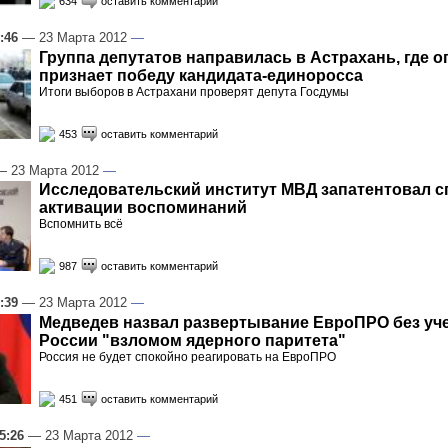
634
оставить комментарий
:46
— 23 Марта 2012
—
Группа депутатов направилась в Астрахань, где о
признает победу кандидата-единоросса
Итоги выборов в Астрахани проверят депута Госдумы
453
оставить комментарий
 23 Марта 2012
—
Исследовательский институт МВД запатентовал с
активации воспоминаний
Вспомнить всё
987
оставить комментарий
:39
— 23 Марта 2012
—
Медведев назвал развертывание ЕвроПРО без уче
России "взломом ядерного паритета"
Россия не будет спокойно реагировать на ЕвроПРО
451
оставить комментарий
5:26
— 23 Марта 2012
—