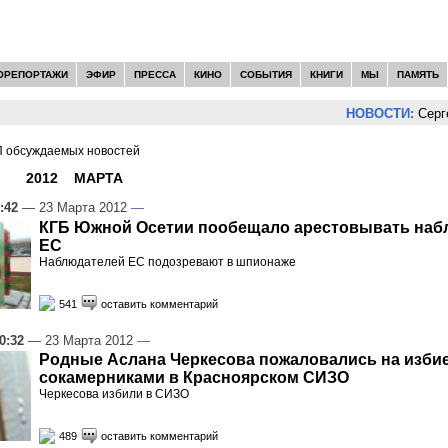
ОРЕПОРТАЖИ
ЭФИР
ПРЕССА
КИНО
СОБЫТИЯ
КНИГИ
МЫ
ПАМЯТЬ
НОВОСТИ:
Сергей Цыпл
 обсуждаемых новостей
И -
2012
»
МАРТА
»
23
:42
— 23 Марта 2012
—
КГБ Южной Осетии пообещало арестовывать наб
ЕС
Наблюдателей ЕС подозревают в шпионаже
541
оставить комментарий
0:32
— 23 Марта 2012
—
Родные Аслана Черкесова пожаловались на избие
сокамерниками в Красноярском СИЗО
Черкесова избили в СИЗО
489
оставить комментарий