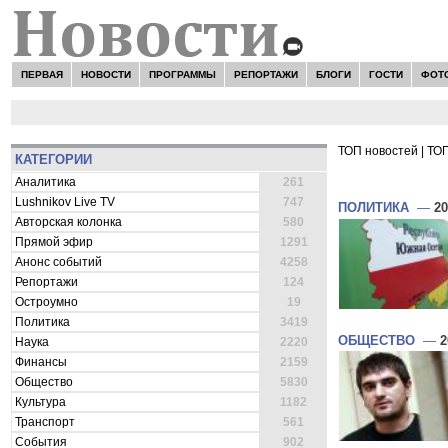
ПЕРВАЯ
НОВОСТИ
ПРОГРАММЫ
РЕПОРТАЖИ
БЛОГИ
ГОСТИ
ФОТ
ТОП новостей
|
ТОП
КАТЕГОРИИ
ВСЕ НОВОСТ
Аналитика
261
Lushnikov Live TV
747
ПОЛИТИКА
—
20
Авторская колонка
580
Прямой эфир
1291
Анонс событий
4258
Репортажи
124
Остроумно
19
Политика
3419
ОБЩЕСТВО
—
2
Наука
2220
Финансы
2159
Общество
5830
Культура
1182
Транспорт
561
События
902