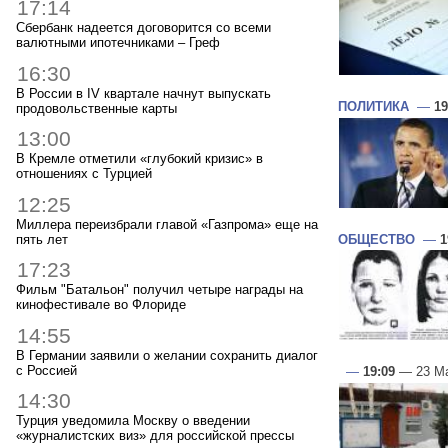
17:14
Сбербанк надеется договорится со всеми
валютными ипотечниками – Греф
16:30
В России в IV квартале начнут выпускать
ПОЛИТИКА
—
19
продовольственные карты
13:00
В Кремле отметили «глубокий кризис» в
отношениях с Турцией
12:25
Миллера переизбрали главой «Газпрома» еще на
пять лет
ОБЩЕСТВО
—
1
17:23
Фильм "Батальон" получил четыре награды на
кинофестивале во Флориде
14:55
В Германии заявили о желании сохранить диалог
с Россией
—
19:09
— 23 Ма
14:30
Турция уведомила Москву о введении
«журналистских виз» для российской прессы