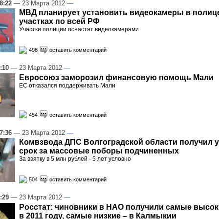
8:22
— 23 Марта 2012
—
МВД планирует установить видеокамеры в полиц
участках по всей РФ
Участки полиции оснастят видеокамерами
498
оставить комментарий
:10
— 23 Марта 2012
—
Евросоюз заморозил финансовую помощь Мали
ЕС отказался поддерживать Мали
454
оставить комментарий
7:36
— 23 Марта 2012
—
Комвзвода ДПС Волгоградской области получил 
срок за массовые поборы подчиненных
За взятку в 5 млн рублей - 5 лет условно
504
оставить комментарий
:29
— 23 Марта 2012
—
Росстат: чиновники в НАО получили самые высо
в 2011 году, самые низкие – в Калмыкии