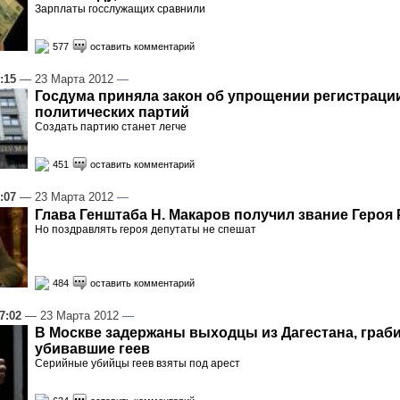
Зарплаты госслужащих сравнили
577
оставить комментарий
:15
— 23 Марта 2012
—
Госдума приняла закон об упрощении регистраци
политических партий
Создать партию станет легче
451
оставить комментарий
:07
— 23 Марта 2012
—
Глава Генштаба Н. Макаров получил звание Героя
Но поздравлять героя депутаты не спешат
484
оставить комментарий
7:02
— 23 Марта 2012
—
В Москве задержаны выходцы из Дагестана, граб
убивавшие геев
Серийные убийцы геев взяты под арест