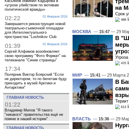
трем
Касьянов обвинил Кадырова в
«угрозе убийством по мотивам
на М
политической вражды»
Срок у
02:22
01 Февраля 2016
488
Завершается реконструкция новой
театрально-съемочной площадки
МОСКВА
—
15:47
— 29 Ма
для Интеллектуального
пространства "Lushnikov Club
В "Ш
меры
01:39
01 Февраля 2016
угро
Сергей Алфимов возобновляет
свою программу "Фото Формат" на
Угроза
телеканале "Синие страницы"
470
17:34
Полярник Виктор Боярский "Если
МИР
—
15:41
— 29 Марта 
не директором, то по билетам буду
В Ба
приходить в музей Арктики и
самм
Антарктики"
взр
ГЛАВНАЯ НОВОСТЬ
Теракт
01:22
613
Владимир Милов "Я такого
"никакого" правительства ещё не
ВЛАСТЬ
—
15:36
— 29 Мар
помню в нашей истории"
Нург
ГЛАВНАЯ НОВОСТЬ