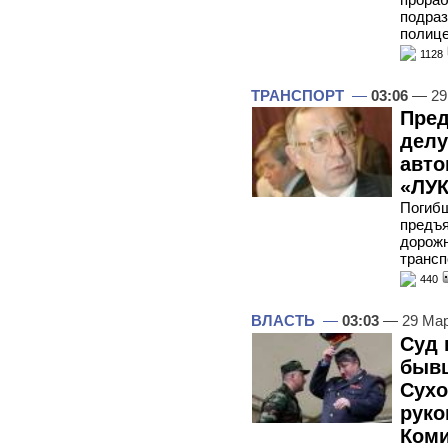
подраз
полиц
1128
ТРАНСПОРТ
—
03:06
— 29
Пред
делу
авто
«ЛУК
Погибш
предъя
дорожн
трансп
440
ВЛАСТЬ
—
03:03
— 29 Мар
Суд 
бывш
Сухо
руко
Коми