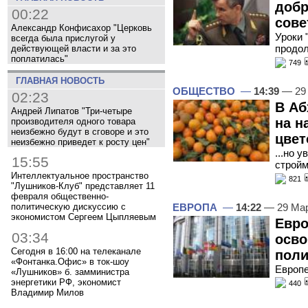
добр
00:22
сове
Александр Конфисахор "Церковь
Уроки 
всегда была прислугой у
продо
действующей власти и за это
поплатилась"
749
ГЛАВНАЯ НОВОСТЬ
ОБЩЕСТВО
—
14:39
— 29
02:23
В Аб
Андрей Липатов "Три-четыре
на н
производителя одного товара
неизбежно будут в сговоре и это
цвет
неизбежно приведет к росту цен"
...но 
15:55
строй
Интеллектуальное пространство
821
"Лушников-Клуб" представляет 11
февраля общественно-
политическую дискуссию с
ЕВРОПА
—
14:22
— 29 Мар
экономистом Сергеем Цыпляевым
Евро
03:34
осво
Сегодня в 16:00 на телеканале
пол
«Фонтанка.Офис» в ток-шоу
Европе
«Лушников» б. замминистра
энергетики РФ, экономист
440
Владимир Милов