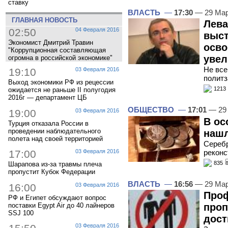
ставку
ВЛАСТЬ
—
17:30
— 29 Мар
ГЛАВНАЯ НОВОСТЬ
Лева
02:50
04 Февраля 2016
выс
Экономист Дмитрий Травин
осво
"Коррупционная составляющая
увел
огромна в российской экономике"
Не все
19:10
03 Февраля 2016
политз
Выход экономики РФ из рецессии
1213
ожидается не раньше II полугодия
2016г — департамент ЦБ
ОБЩЕСТВО
—
17:01
— 29
19:00
03 Февраля 2016
В ос
Турция отказала России в
проведении наблюдательного
нашл
полета над своей территорией
Сереб
реконс
17:00
03 Февраля 2016
835
Шарапова из-за травмы плеча
пропустит Кубок Федерации
ВЛАСТЬ
—
16:56
— 29 Мар
16:00
03 Февраля 2016
Проф
РФ и Египет обсуждают вопрос
поставки Egypt Air до 40 лайнеров
проп
SSJ 100
дост
03 Февраля 2016