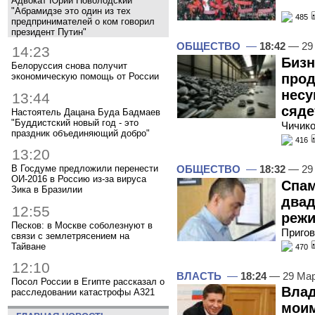
Адвокат Юрий Новолодский
"Абрамидзе это один из тех
485
предпринимателей о ком говорил
президент Путин"
ОБЩЕСТВО
—
18:42
— 29
14:23
Бизн
Белоруссия снова получит
прод
экономическую помощь от России
несу
13:44
сяде
Настоятель Дацана Буда Бадмаев
"Буддистский новый год - это
Чичико
праздник объединяющий добро"
416
13:20
ОБЩЕСТВО
—
18:32
— 29
В Госдуме предложили перенести
ОИ-2016 в Россию из-за вируса
Спам
Зика в Бразилии
двад
12:55
реж
Песков: в Москве соболезнуют в
Пригов
связи с землетрясением на
Тайване
470
12:10
ВЛАСТЬ
—
18:24
— 29 Мар
Посол России в Египте рассказал о
Влад
расследовании катастрофы A321
моим