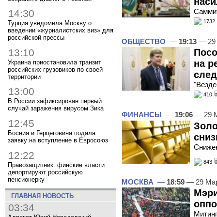
наси
Самми
14:30
1732
Турция уведомила Москву о
введении «журналистских виз» для
российской прессы
ОБЩЕСТВО
—
19:13
— 29
13:10
Посо
на р
Украина приостановила транзит
российских грузовиков по своей
след
территории
"Везд
13:00
410
В России зафиксирован первый
случай заражения вирусом Зика
ФИНАНСЫ
—
19:06
— 29 
12:45
Золо
Босния и Герцеговина подала
сниз
заявку на вступление в Евросоюз
Снижен
12:22
843
Правозащитник: финские власти
депортируют российскую
пенсионерку
МОСКВА
—
18:59
— 29 Ма
Мэри
ГЛАВНАЯ НОВОСТЬ
оппо
03:34
Митинг