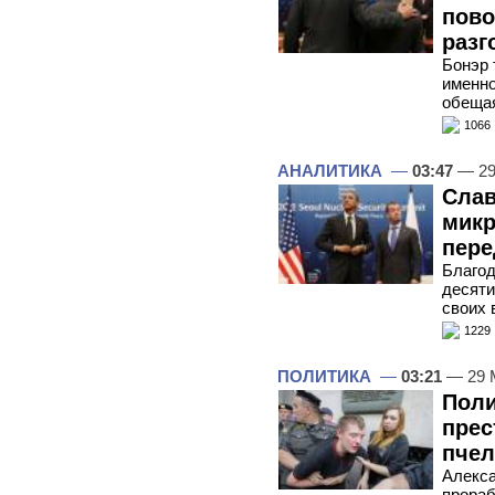
пово
разг
Бонэр 
именно
обещая
1066
АНАЛИТИКА
—
03:47
— 29
Сла
микр
пере
Благод
десяти
своих 
1229
ПОЛИТИКА
—
03:21
— 29 
Поли
прес
пчел
Алекс
прораб