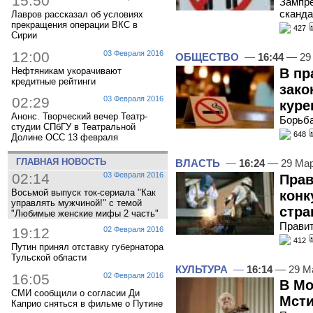
15:50
Зампре
сканда
Лавров рассказал об условиях
прекращения операции ВКС в
427
Сирии
12:00
03 Февраля 2016
ОБЩЕСТВО
—
16:44
— 29
Нефтяникам укорачивают
В пр
кредитные рейтинги
зако
02:29
03 Февраля 2016
куре
Анонс. Творческий вечер Театр-
Борьба
студии СПбГУ в Театральной
648
Долине ОСС 13 февраля
ГЛАВНАЯ НОВОСТЬ
ВЛАСТЬ
—
16:24
— 29 Мар
02:14
03 Февраля 2016
Прав
Восьмой выпуск ток-сериала "Как
конк
управлять мужчиной!" с темой
стр
"Любимые женские мифы 2 часть"
Правит
19:12
02 Февраля 2016
412
Путин принял отставку губернатора
Тульской области
КУЛЬТУРА
—
16:14
— 29 М
16:05
02 Февраля 2016
В Мо
СМИ сообщили о согласии Ди
Мсти
Каприо сняться в фильме о Путине