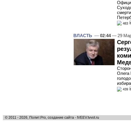
Официа
Суходо
смерти
Петерб
483
ВЛАСТЬ
—
02:44
— 29 Мар
Серг
резу
коми
Мед
Сторон
Олега 
голодо
избира
439
© 2011 - 2026, Полит.Pro, создание сайта - IVEEV.tvvot.ru