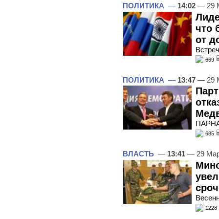
ПОЛИТИКА
—
14:02
— 29 
Лиде
что 
от д
Встре
669
ПОЛИТИКА
—
13:47
— 29 
Парт
отка
Мед
ПАРНА
685
ВЛАСТЬ
—
13:41
— 29 Мар
Мино
увел
сроч
Весенн
1228