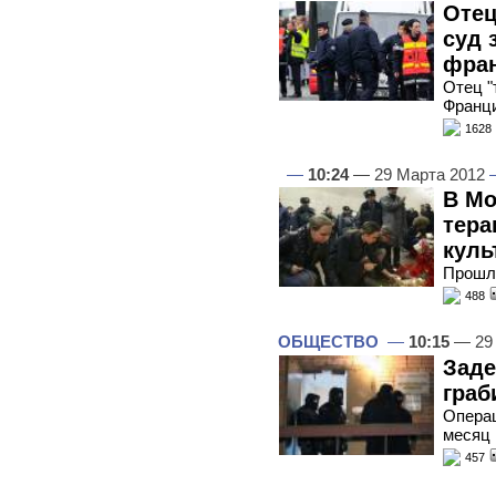
Отец
суд 
фран
Отец "
Франц
1628
—
10:24
— 29 Марта 2012
В Мо
тера
куль
Прошло
488
ОБЩЕСТВО
—
10:15
— 29
Заде
граб
Операц
месяц
457