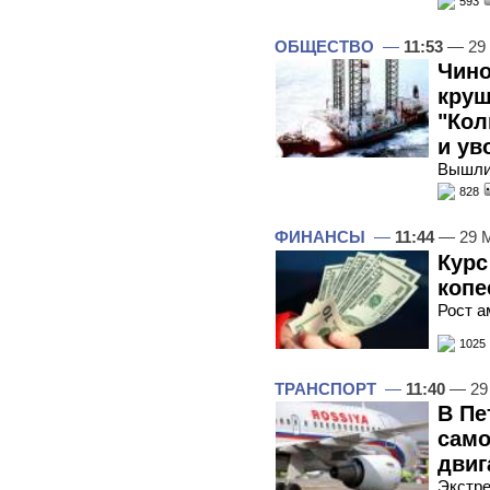
593
ОБЩЕСТВО
—
11:53
— 29 
Чино
кру
"Кол
и ув
Вышли
828
ФИНАНСЫ
—
11:44
— 29 М
Курс
копе
Рост а
1025
ТРАНСПОРТ
—
11:40
— 29
В Пе
само
двиг
Экстре