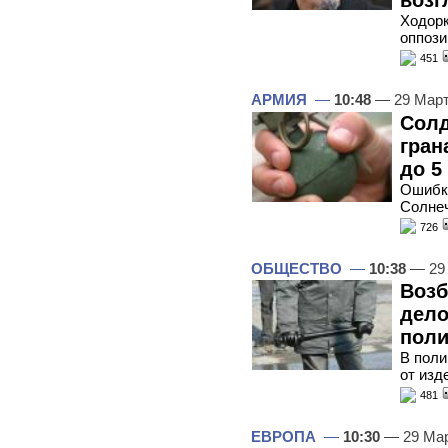
возг
Ходорк
оппози
451
АРМИЯ
—
10:48
— 29 Март
Солд
гран
до 5
Ошибка
Солне
726
ОБЩЕСТВО
—
10:38
— 29
Возб
дело
поли
В поли
от изд
481
ЕВРОПА
—
10:30
— 29 Мар