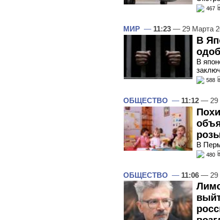
467
МИР
—
11:23
— 29 Марта 
В Яп
одоб
В япон
заклю
588
ОБЩЕСТВО
—
11:12
— 29 
Похи
объ
розы
В Перм
480
ОБЩЕСТВО
—
11:06
— 29 
Лимо
выйт
росс