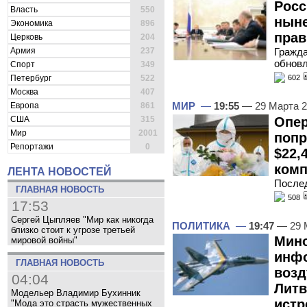
Росс
Власть
550
ныне
Экономика
896
прав
Церковь
204
Армия
237
Гражда
обновл
Спорт
349
Петербург
522
602
Москва
407
МИР
—
19:55
— 29 Марта 
Европа
861
Опер
США
315
Мир
2001
попр
Репортажи
0
$22,
комп
ЛЕНТА НОВОСТЕЙ
После
ГЛАВНАЯ НОВОСТЬ
508
17:53
Сергей Цыпляев "Мир как никогда
ПОЛИТИКА
—
19:47
— 29 
близко стоит к угрозе третьей
Мино
мировой войны"
инф
ГЛАВНАЯ НОВОСТЬ
возд
04:04
Литв
Модельер Владимир Бухинник
истр
"Мода это страсть мужественных