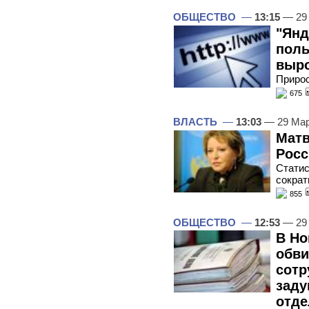
ОБЩЕСТВО
—
13:15
— 29
"Янд
поль
выро
Прирос
675
ВЛАСТЬ
—
13:03
— 29 Мар
Матв
Росс
Статис
сократ
855
ОБЩЕСТВО
—
12:53
— 29
В Но
обви
сотр
заду
отде