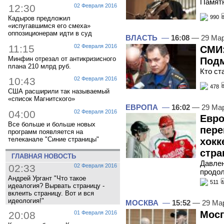
Памятн
12:30
02 Февраля 2016
990
Кадыров предложил
«испугавшимся его смеха»
оппозиционерам идти в суд
ВЛАСТЬ
—
16:08
— 29 Мар
11:15
02 Февраля 2016
СМИ:
Минфин отрезал от антикризисного
Подм
плана 210 млрд руб.
Кто ст
10:43
02 Февраля 2016
478
США расширили так называемый
«список Магнитского»
ЕВРОПА
—
16:02
— 29 Мар
04:00
02 Февраля 2016
Евро
Все больше и больше новых
пере
программ появляется на
телеканале "Синие страницы"
хокк
стра
ГЛАВНАЯ НОВОСТЬ
Давле
02:33
02 Февраля 2016
продо
Андрей Ургант "Что такое
511
идеалогия? Вырвать страницу -
вклеить страницу. Вот и вся
идеология!"
МОСКВА
—
15:52
— 29 Ма
Мосг
20:08
01 Февраля 2016