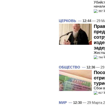
Убийст
начали
397
ЦЕРКОВЬ
—
12:44
— 29 М
Прав
пред
сотр
изде
заде
Жестки
744
ОБЩЕСТВО
—
12:36
— 29
Посо
отри
тури
Сбои в
817
МИР
—
12:30
— 29 Марта 