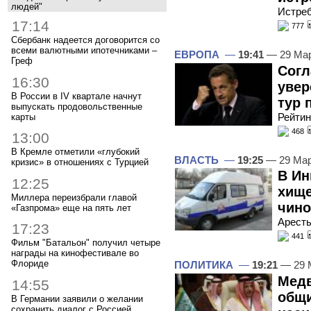
людей"
Истреб
17:14
777
Сбербанк надеется договорится со
всеми валютными ипотечниками –
ЕВРОПА
—
19:41
— 29 Мар
Греф
Согл
16:30
увер
В России в IV квартале начнут
тур 
выпускать продовольственные
Рейтин
карты
468
13:00
В Кремле отметили «глубокий
ВЛАСТЬ
—
19:25
— 29 Мар
кризис» в отношениях с Турцией
В Ин
12:25
хище
Миллера переизбрали главой
чин
«Газпрома» еще на пять лет
Арест
17:23
441
Фильм "Батальон" получил четыре
награды на кинофестивале во
Флориде
ПОЛИТИКА
—
19:21
— 29 
Медв
14:55
общи
В Германии заявили о желании
сохранить диалог с Россией