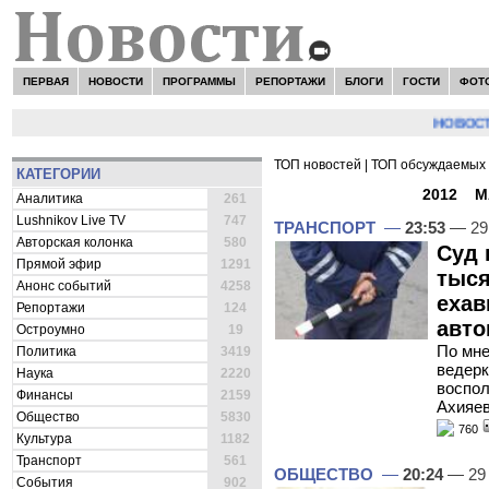
ПЕРВАЯ
НОВОСТИ
ПРОГРАММЫ
РЕПОРТАЖИ
БЛОГИ
ГОСТИ
ФОТ
НОВОСТИ:
Сер
ТОП новостей
|
ТОП обсуждаемых 
КАТЕГОРИИ
ВСЕ НОВОСТИ -
2012
»
М
Аналитика
261
Lushnikov Live TV
747
ТРАНСПОРТ
—
23:53
— 29
Авторская колонка
580
Суд 
Прямой эфир
1291
тыся
Анонс событий
4258
ехав
Репортажи
124
авт
Остроумно
19
По мне
Политика
3419
ведерк
Наука
2220
воспол
Финансы
2159
Ахияе
Общество
5830
760
Культура
1182
Транспорт
561
ОБЩЕСТВО
—
20:24
— 29
События
902