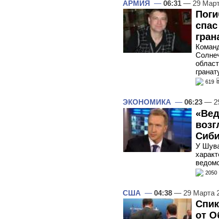
АРМИЯ
—
06:31
— 29 Март
Поги
спас
гран
Команд
Солнеч
област
гранат
619
ЭКОНОМИКА
—
06:23
— 29
«Вед
возг
Сиби
У Шува
характ
ведомс
2050
США
—
04:38
— 29 Марта 
Спик
от О