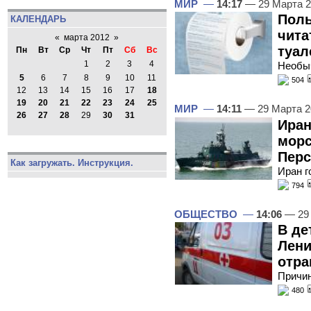
МИР
—
14:17
— 29 Марта 
Поль
КАЛЕНДАРЬ
чита
«
марта 2012
»
туал
Пн
Вт
Ср
Чт
Пт
Сб
Вс
1
2
3
4
Необыч
5
6
7
8
9
10
11
504
12
13
14
15
16
17
18
19
20
21
22
23
24
25
МИР
—
14:11
— 29 Марта 
26
27
28
29
30
31
Иран
морс
Перс
Как загружать. Инструкция.
Иран г
794
ОБЩЕСТВО
—
14:06
— 29
В де
Лени
отра
Причи
480