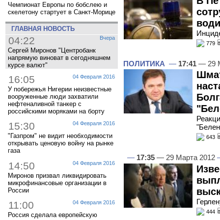
В Пе
Чемпионат Европы по бобслею и
сотр
скелетону стартует в Санкт-Морице
води
ГЛАВНАЯ НОВОСТЬ
Инциде
04:22
Вчера
779
Сергей Миронов "Центробанк
напрямую виноват в сегодняшнем
ПОЛИТИКА
—
17:41
— 29 
курсе валют"
Шмат
16:05
04 Февраля 2016
наст
У побережья Нигерии неизвестные
Болг
вооруженные люди захватили
нефтеналивной танкер с
"Бел
российскими моряками на борту
Реакци
15:30
04 Февраля 2016
"Белен
"Газпром" не видит необходимости
643
открывать ценовую войну на рынке
газа
—
17:35
— 29 Марта 2012
14:50
04 Февраля 2016
Изве
Миронов призвал ликвидировать
выпл
микрофинансовые организации в
выс
России
Герлен
11:00
04 Февраля 2016
444
Россия сделала европейскую