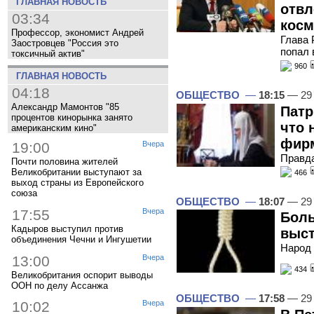
ГЛАВНАЯ НОВОСТЬ
отвл
03:34
косм
Профессор, экономист Андрей
Глава 
Заостровцев "Россия это
попал 
токсичный актив"
960
ГЛАВНАЯ НОВОСТЬ
04:18
ОБЩЕСТВО
—
18:15
— 29
Александр Мамонтов "85
Патр
процентов кинорынка занято
что 
американским кино"
фирм
19:00
Вчера
Правда
Почти половина жителей
Великобритании выступают за
466
выход страны из Европейского
союза
ОБЩЕСТВО
—
18:07
— 29
17:55
Вчера
Боль
Кадыров выступил против
выст
объединения Чечни и Ингушетии
Народ 
13:00
Вчера
434
Великобритания оспорит выводы
ООН по делу Ассанжа
ОБЩЕСТВО
—
17:58
— 29
10:02
Вчера