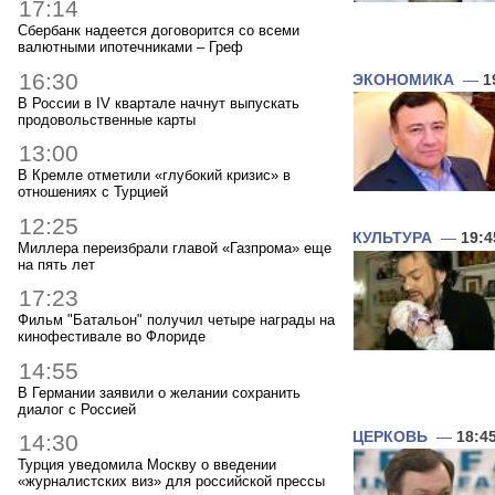
17:14
Сбербанк надеется договорится со всеми
валютными ипотечниками – Греф
16:30
ЭКОНОМИКА
—
1
В России в IV квартале начнут выпускать
продовольственные карты
13:00
В Кремле отметили «глубокий кризис» в
отношениях с Турцией
12:25
КУЛЬТУРА
—
19:4
Миллера переизбрали главой «Газпрома» еще
на пять лет
17:23
Фильм "Батальон" получил четыре награды на
кинофестивале во Флориде
14:55
В Германии заявили о желании сохранить
диалог с Россией
ЦЕРКОВЬ
—
18:4
14:30
Турция уведомила Москву о введении
«журналистских виз» для российской прессы