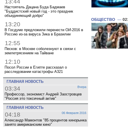
13:44
Настоятель Дацана Буда Бадмаев
"Буддистский новый год - это праздник
объединяющий добро"
ОБЩЕСТВО
—
02
13:20
В Госдуме предложили перенести ОИ-2016 в
Россию из-за вируса Зика в Бразилии
12:55
Песков: в Москве соболезнуют в связи с
землетрясением на Тайване
12:10
Посол России в Египте рассказал о
расследовании катастрофы A321
ГЛАВНАЯ НОВОСТЬ
03:34
Вчера
Профессор, экономист Андрей Заостровцев
"Россия это токсичный актив"
ГЛАВНАЯ НОВОСТЬ
04:18
06 Февраля 2016
Александр Мамонтов "85 процентов кинорынка
занято американским кино"