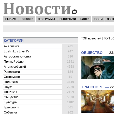
ПЕРВАЯ
НОВОСТИ
ПРОГРАММЫ
РЕПОРТАЖИ
БЛОГИ
ГОСТИ
ФОТ
ТОП новостей
|
ТОП о
КАТЕГОРИИ
ВСЕ НОВОСТИ 
Аналитика
261
Lushnikov Live TV
747
ОБЩЕСТВО
—
23
Авторская колонка
580
Прямой эфир
1291
Анонс событий
4258
Репортажи
124
Остроумно
19
Политика
3419
ТРАНСПОРТ
—
22
Наука
2220
Финансы
2159
Общество
5830
Культура
1182
Транспорт
561
События
902