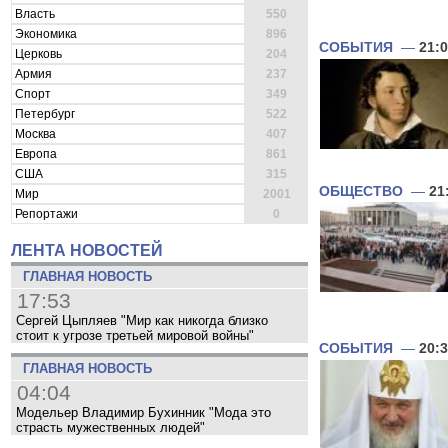
Власть
550
Экономика
896
СОБЫТИЯ
—
21:
Церковь
204
Армия
237
Спорт
349
Петербург
522
Москва
407
Европа
861
США
315
ОБЩЕСТВО
—
21
Мир
2001
Репортажи
0
ЛЕНТА НОВОСТЕЙ
ГЛАВНАЯ НОВОСТЬ
17:53
Сергей Цыпляев "Мир как никогда близко
стоит к угрозе третьей мировой войны"
СОБЫТИЯ
—
20:
ГЛАВНАЯ НОВОСТЬ
04:04
Модельер Владимир Бухинник "Мода это
страсть мужественных людей"