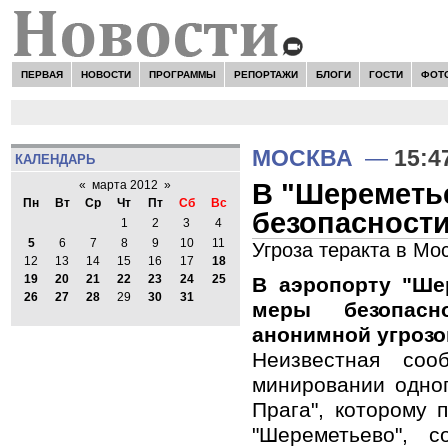
ПЕРВАЯ
НОВОСТИ
ПРОГРАММЫ
РЕПОРТАЖИ
БЛОГИ
ГОСТИ
ФОТ
МОСКВА
—
15:4
КАЛЕНДАРЬ
В "Шереметь
«
марта 2012
»
Пн
Вт
Ср
Чт
Пт
Сб
Вс
безопасности
1
2
3
4
5
6
7
8
9
10
11
Угроза теракта в Мо
12
13
14
15
16
17
18
19
20
21
22
23
24
25
В аэропорту "Ше
26
27
28
29
30
31
меры безопас
анонимной угрозо
Неизвестная со
минировании одног
Прага", которому 
"Шереметьево", с