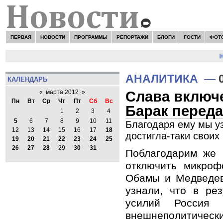
ПЕРВАЯ
НОВОСТИ
ПРОГРАММЫ
РЕПОРТАЖИ
БЛОГИ
ГОСТИ
ФОТ
НО
АНАЛИТИКА
—
КАЛЕНДАРЬ
Слава включ
«
марта 2012
»
Пн
Вт
Ср
Чт
Пт
Сб
Вс
Барак перед
1
2
3
4
5
6
7
8
9
10
11
Благодаря ему мы уз
12
13
14
15
16
17
18
достигла-таки своих
19
20
21
22
23
24
25
26
27
28
29
30
31
Поблагодарим же 
отключить микроф
Обамы и Медведев
узнали, что в рез
усилий Россия д
внешнеполит