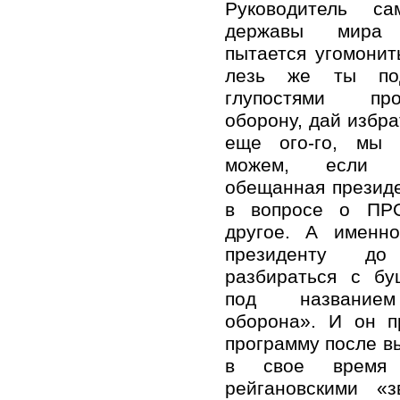
Руководитель са
державы мира 
пытается угомонит
лезь же ты по
глупостями пр
оборону, дай избра
еще ого-го, мы
можем, если з
обещанная презид
в вопросе о ПР
другое. А именно
президенту до
разбираться с бу
под названием
оборона». И он п
программу после вы
в свое время
рейгановскими «з