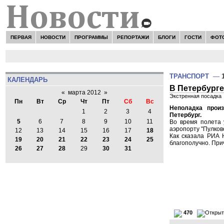
ПЕРВАЯ
НОВОСТИ
ПРОГРАММЫ
РЕПОРТАЖИ
БЛОГИ
ГОСТИ
ФОТ
ТРАНСПОРТ
—
КАЛЕНДАРЬ
В Петербурге
«
марта 2012
»
Экстренная посадка
Пн
Вт
Ср
Чт
Пт
Сб
Вс
Неполадка прои
1
2
3
4
Петербург.
5
6
7
8
9
10
11
Во время полета 
аэропорту "Пулков
12
13
14
15
16
17
18
Как сказала РИА 
19
20
21
22
23
24
25
благополучно. При
26
27
28
29
30
31
470