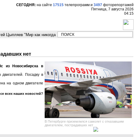
СЕГОДНЯ:
на сайте
17515
телепрограмм
и
3497
фоторепортажей
Пятница, 7 августа 2026
04:15
й Цыпляев "Мир как никогда близко стоит к угрозе третьей мировой войн
радавших нет
йс из Новосибирска в
 двигателей. Посадку в
ена на одном двигателе
рсе всех наших новостей?
В Петербурге приземлился самолет с отказавшим
двигателем, пострадавших нет