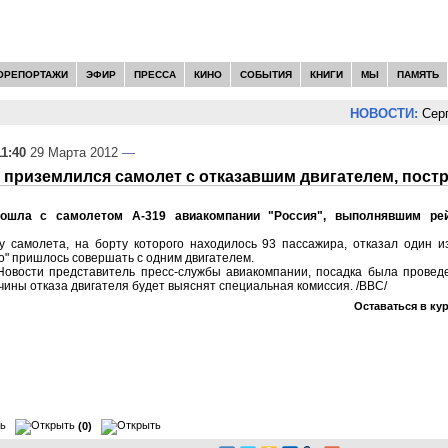
ОРЕПОРТАЖИ
ЭФИР
ПРЕССА
КИНО
СОБЫТИЯ
КНИГИ
МЫ
ПАМЯТЬ
НОВОСТИ:
Серге
11:40
29 Марта 2012
—
 приземлился самолет с отказавшим двигателем, пост
зошла с самолетом А-319 авиакомпании "Россия", выполнявшим ре
у самолета, на борту которого находилось 93 пассажира, отказал один из
о" пришлось совершать с одним двигателем.
Новости представитель пресс-службы авиакомпании, посадка была провед
чины отказа двигателя будет выяснят специальная комиссия. /BBC/
Оставаться в ку
(0)