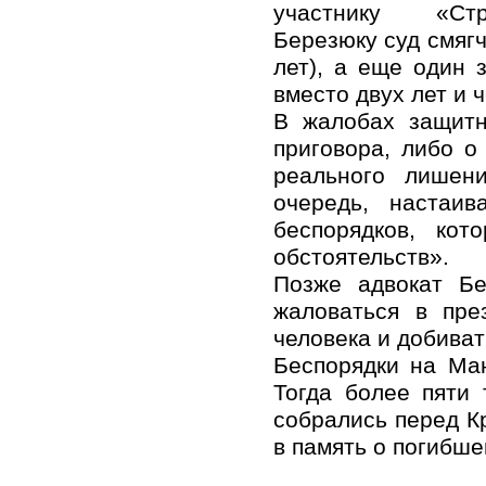
участнику «Ст
Березюку суд смягч
лет), а еще один 
вместо двух лет и 
В жалобах защитн
приговора, либо о
реального лишен
очередь, настаи
беспорядков, ко
обстоятельств».
Позже адвокат Бе
жаловаться в пре
человека и добива
Беспорядки на Ма
Тогда более пяти
собрались перед К
в память о погибш