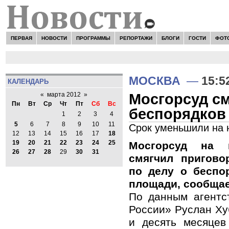
ПЕРВАЯ
НОВОСТИ
ПРОГРАММЫ
РЕПОРТАЖИ
БЛОГИ
ГОСТИ
ФОТ
МОСКВА
—
15:5
КАЛЕНДАРЬ
Мосгорсуд см
«
марта 2012
»
Пн
Вт
Ср
Чт
Пт
Сб
Вс
беспорядков
1
2
3
4
5
6
7
8
9
10
11
Срок уменьшили на 
12
13
14
15
16
17
18
19
20
21
22
23
24
25
Мосгорсуд на 
26
27
28
29
30
31
смягчил пригов
по делу о беспо
площади, сообщае
По данным агентст
России» Руслан Ху
и десять месяцев