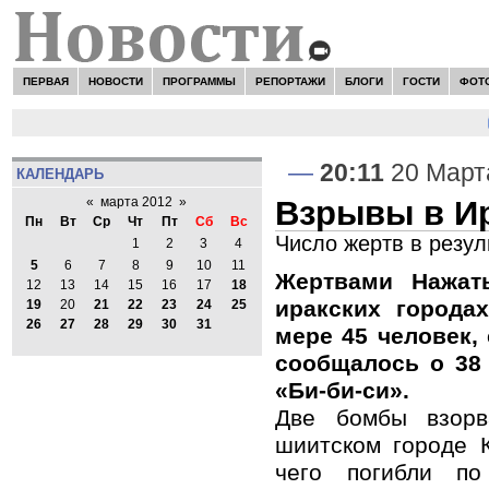
ПЕРВАЯ
НОВОСТИ
ПРОГРАММЫ
РЕПОРТАЖИ
БЛОГИ
ГОСТИ
ФОТ
Н
—
20:11
20 Март
КАЛЕНДАРЬ
Взрывы в Ир
«
марта 2012
»
Пн
Вт
Ср
Чт
Пт
Сб
Вс
Число жертв в резул
1
2
3
4
5
6
7
8
9
10
11
Жертвами Нажат
12
13
14
15
16
17
18
иракских города
19
20
21
22
23
24
25
26
27
28
29
30
31
мере 45 человек,
сообщалось о 38
«Би-би-си».
Две бомбы взорв
шиитском городе К
чего погибли п