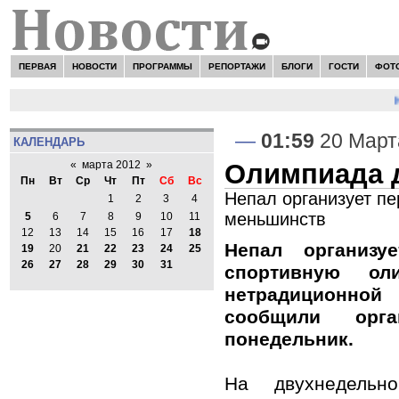
ПЕРВАЯ
НОВОСТИ
ПРОГРАММЫ
РЕПОРТАЖИ
БЛОГИ
ГОСТИ
ФОТ
Н
—
01:59
20 Март
КАЛЕНДАРЬ
Олимпиада д
«
марта 2012
»
Пн
Вт
Ср
Чт
Пт
Сб
Вс
Непал организует п
1
2
3
4
меньшинств
5
6
7
8
9
10
11
12
13
14
15
16
17
18
Непал организ
19
20
21
22
23
24
25
26
27
28
29
30
31
спортивную ол
нетрадиционн
сообщили орг
понедельник.
На двухнедельн