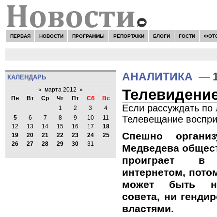
ПЕРВАЯ
НОВОСТИ
ПРОГРАММЫ
РЕПОРТАЖИ
БЛОГИ
ГОСТИ
ФОТ
АНАЛИТИКА
—
КАЛЕНДАРЬ
Телевидение
«
марта 2012
»
Пн
Вт
Ср
Чт
Пт
Сб
Вс
Если рассуждать по 
1
2
3
4
Телевещание воспри
5
6
7
8
9
10
11
12
13
14
15
16
17
18
Спешно органи
19
20
21
22
23
24
25
26
27
28
29
30
31
Медведева общес
проиграет в
интернетом, потом
может быть ни
совета, ни генди
властями.