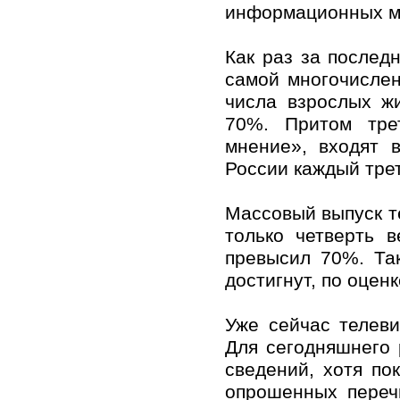
информационных мо
Как раз за послед
самой многочислен
числа взрослых ж
70%. Притом тре
мнение», входят 
России каждый трет
Массовый выпуск те
только четверть 
превысил 70%. Та
достигнут, по оцен
Уже сейчас телев
Для сегодняшнего 
сведений, хотя п
опрошенных переч