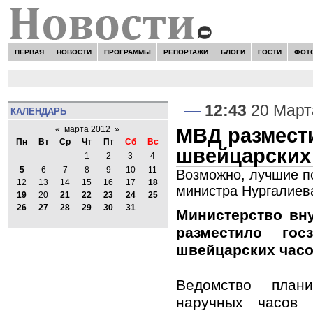
ПЕРВАЯ
НОВОСТИ
ПРОГРАММЫ
РЕПОРТАЖИ
БЛОГИ
ГОСТИ
ФОТ
—
12:43
20 Март
КАЛЕНДАРЬ
МВД размести
«
марта 2012
»
Пн
Вт
Ср
Чт
Пт
Сб
Вс
швейцарских 
1
2
3
4
5
6
7
8
9
10
11
Возможно, лучшие п
12
13
14
15
16
17
18
министра Нургалиев
19
20
21
22
23
24
25
26
27
28
29
30
31
Министерство вн
разместило гос
швейцарских часо
Ведомство план
наручных часов