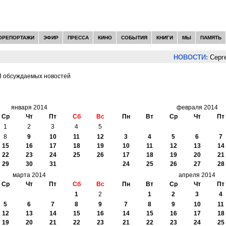
ОРЕПОРТАЖИ
ЭФИР
ПРЕССА
КИНО
СОБЫТИЯ
КНИГИ
МЫ
ПАМЯТЬ
НОВОСТИ:
Сергей Цып
 обсуждаемых новостей
И -
2014
января 2014
февраля 2014
Ср
Чт
Пт
Сб
Вс
Пн
Вт
Ср
Чт
Пт
1
2
3
4
5
8
9
10
11
12
3
4
5
6
7
15
16
17
18
19
10
11
12
13
14
22
23
24
25
26
17
18
19
20
21
29
30
31
24
25
26
27
28
марта 2014
апреля 2014
Ср
Чт
Пт
Сб
Вс
Пн
Вт
Ср
Чт
Пт
1
2
1
2
3
4
5
6
7
8
9
7
8
9
10
11
12
13
14
15
16
14
15
16
17
18
19
20
21
22
23
21
22
23
24
25