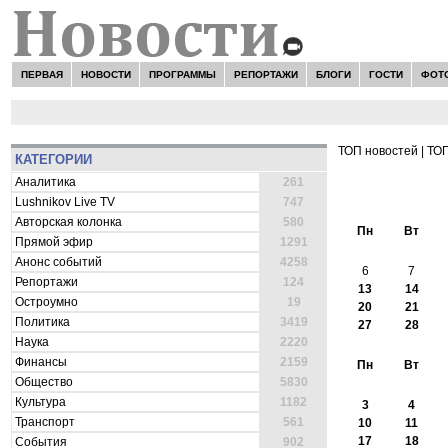
ПЕРВАЯ
НОВОСТИ
ПРОГРАММЫ
РЕПОРТАЖИ
БЛОГИ
ГОСТИ
ФОТ
ТОП новостей
|
ТОП
КАТЕГОРИИ
ВСЕ НОВОСТ
Аналитика
261
Lushnikov Live TV
747
Авторская колонка
580
Пн
Вт
Прямой эфир
1291
Анонс событий
4258
6
7
Репортажи
124
13
14
Остроумно
19
20
21
Политика
3419
27
28
Наука
2220
Финансы
2159
Пн
Вт
Общество
5830
Культура
1182
3
4
Транспорт
561
10
11
17
18
События
902