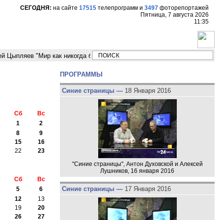
СЕГОДНЯ:
на сайте
17515
телепрограмм
и
3497
фоторепортажей
Пятница, 7 августа 2026
11:35
ляев "Мир как никогда близко стоит к угрозе третьей мировой войны"
ПРОГРАММЫ
Синие страницы —
18 Января 2016
Сб
Вс
1
2
8
9
15
16
22
23
"Синие страницы", Антон Духовской и Алексей
Лушников, 16 января 2016
Сб
Вс
Синие страницы —
17 Января 2016
5
6
12
13
19
20
26
27