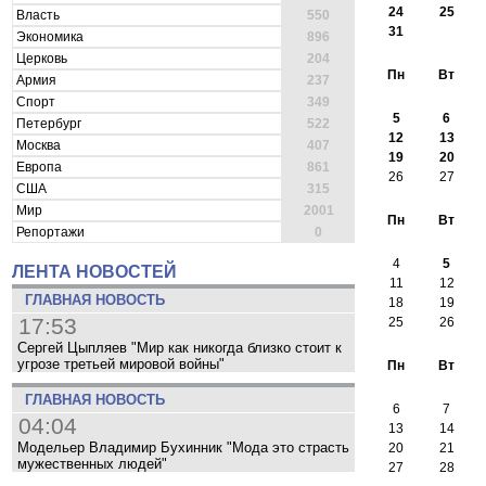
24
25
Власть
550
31
Экономика
896
Церковь
204
Пн
Вт
Армия
237
Спорт
349
5
6
Петербург
522
12
13
Москва
407
19
20
Европа
861
26
27
США
315
Мир
2001
Пн
Вт
Репортажи
0
4
5
ЛЕНТА НОВОСТЕЙ
11
12
ГЛАВНАЯ НОВОСТЬ
18
19
17:53
25
26
Сергей Цыпляев "Мир как никогда близко стоит к
угрозе третьей мировой войны"
Пн
Вт
ГЛАВНАЯ НОВОСТЬ
6
7
04:04
13
14
Модельер Владимир Бухинник "Мода это страсть
20
21
мужественных людей"
27
28