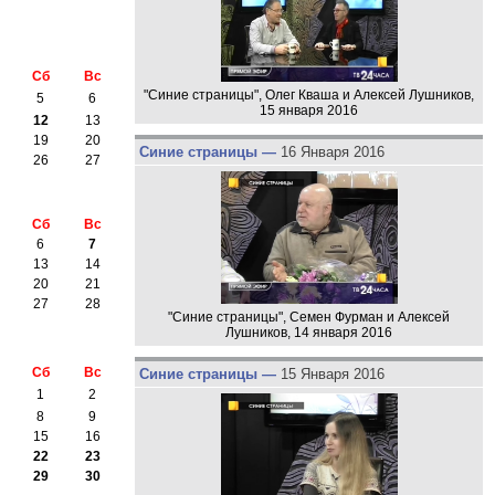
Сб
Вс
"Синие страницы", Олег Кваша и Алексей Лушников,
5
6
15 января 2016
12
13
19
20
Синие страницы —
16 Января 2016
26
27
Сб
Вс
6
7
13
14
20
21
27
28
"Синие страницы", Семен Фурман и Алексей
Лушников, 14 января 2016
Сб
Вс
Синие страницы —
15 Января 2016
1
2
8
9
15
16
22
23
29
30