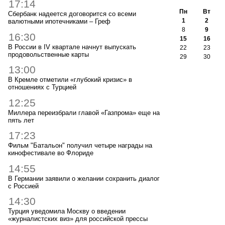
17:14
Пн
Вт
Сбербанк надеется договорится со всеми
1
2
валютными ипотечниками – Греф
8
9
16:30
15
16
В России в IV квартале начнут выпускать
22
23
продовольственные карты
29
30
13:00
В Кремле отметили «глубокий кризис» в
отношениях с Турцией
12:25
Миллера переизбрали главой «Газпрома» еще на
пять лет
17:23
Фильм "Батальон" получил четыре награды на
кинофестивале во Флориде
14:55
В Германии заявили о желании сохранить диалог
с Россией
14:30
Турция уведомила Москву о введении
«журналистских виз» для российской прессы