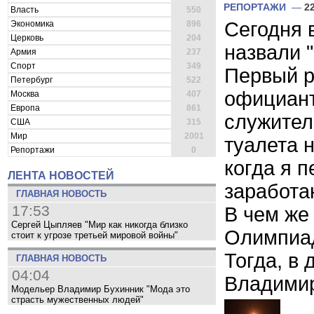
РЕПОРТАЖИ
—
2
Власть
550
Сегодня 
Экономика
896
Церковь
204
назвали 
Армия
237
Спорт
349
Первый р
Петербург
522
официант
Москва
407
Европа
861
служител
США
315
Мир
2001
туалета 
Репортажи
0
когда я 
ЛЕНТА НОВОСТЕЙ
заработа
ГЛАВНАЯ НОВОСТЬ
17:53
В чем же
Сергей Цыпляев "Мир как никогда близко
Олимпиад
стоит к угрозе третьей мировой войны"
Тогда, в 
ГЛАВНАЯ НОВОСТЬ
04:04
Владимир
Модельер Владимир Бухинник "Мода это
страсть мужественных людей"