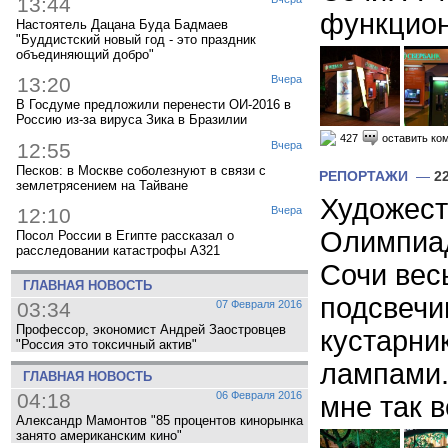
13:44
функцион
Настоятель Дацана Буда Бадмаев
"Буддистский новый год - это праздник
объединяющий добро"
13:20
Вчера
В Госдуме предложили перенести ОИ-2016 в
Россию из-за вируса Зика в Бразилии
427
оставить ко
12:55
Вчера
Песков: в Москве соболезнуют в связи с
РЕПОРТАЖИ
—
2
землетрясением на Тайване
Художест
12:10
Вчера
Олимпиад
Посол России в Египте рассказал о
расследовании катастрофы A321
Сочи вес
ГЛАВНАЯ НОВОСТЬ
подсвечи
03:34
07 Февраля 2016
Профессор, экономист Андрей Заостровцев
кустарни
"Россия это токсичный актив"
лампами.
ГЛАВНАЯ НОВОСТЬ
04:18
06 Февраля 2016
мне так в
Александр Мамонтов "85 процентов кинорынка
занято американским кино"