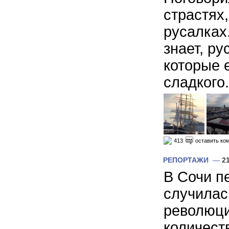
страстях,
русалках.
знает, ру
которые 
сладкого..
413
оставить ко
РЕПОРТАЖИ
—
2
В Сочи п
случилас
революци
количест