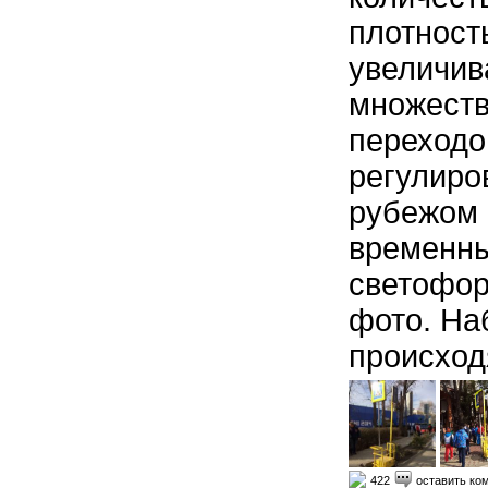
плотност
увеличив
множеств
переходо
регулиро
рубежом 
временны
светофор
фото. На
происход
422
оставить ко