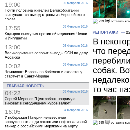
19:00
05 Февраля 2016
Почти половина жителей Великобритании
выступают за выход страны из Европейского
союза
739
оставить ко
17:55
05 Февраля 2016
РЕПОРТАЖИ
—
2
Кадыров выступил против объединения Чечни
и Ингушетии
В некото
13:00
05 Февраля 2016
что пере
Великобритания оспорит выводы ООН по делу
Ассанжа
перебили
10:02
05 Февраля 2016
собак. Во
Чемпионат Европы по бобслею и скелетону
стартует в Санкт-Морице
недалеко
ГЛАВНАЯ НОВОСТЬ
то час наз
04:22
05 Февраля 2016
Сергей Миронов "Центробанк напрямую
виноват в сегодняшнем курсе валют"
16:05
04 Февраля 2016
У побережья Нигерии неизвестные
вооруженные люди захватили нефтеналивной
395
оставить ко
танкер с российскими моряками на борту