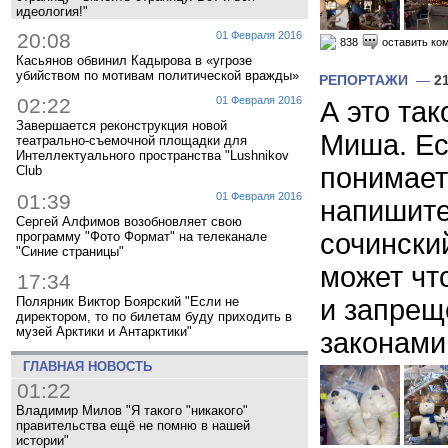
идеология!"
20:08
01 Февраля 2016
838
оставить ко
Касьянов обвинил Кадырова в «угрозе
убийством по мотивам политической вражды»
РЕПОРТАЖИ
—
2
02:22
01 Февраля 2016
А это та
Завершается реконструкция новой
Миша. Ес
театрально-съемочной площадки для
Интеллектуального пространства "Lushnikov
понимает 
Club
01:39
01 Февраля 2016
напишите
Сергей Алфимов возобновляет свою
сочински
программу "Фото Формат" на телеканале
"Синие страницы"
может чт
17:34
Полярник Виктор Боярский "Если не
и запрещ
директором, то по билетам буду приходить в
музей Арктики и Антарктики"
законами.
ГЛАВНАЯ НОВОСТЬ
01:22
Владимир Милов "Я такого "никакого"
правительства ещё не помню в нашей
истории"