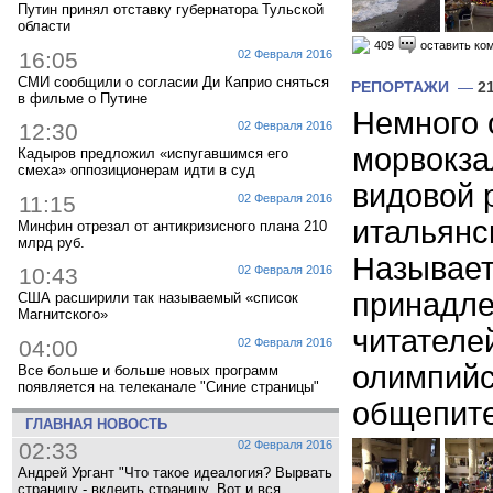
Путин принял отставку губернатора Тульской
области
409
оставить ко
16:05
02 Февраля 2016
СМИ сообщили о согласии Ди Каприо сняться
РЕПОРТАЖИ
—
2
в фильме о Путине
Немного 
12:30
02 Февраля 2016
морвокза
Кадыров предложил «испугавшимся его
смеха» оппозиционерам идти в суд
видовой 
11:15
02 Февраля 2016
итальянс
Минфин отрезал от антикризисного плана 210
млрд руб.
Называет
10:43
02 Февраля 2016
принадле
США расширили так называемый «список
Магнитского»
читателе
04:00
02 Февраля 2016
олимпийс
Все больше и больше новых программ
появляется на телеканале "Синие страницы"
общепите.
ГЛАВНАЯ НОВОСТЬ
02:33
02 Февраля 2016
Андрей Ургант "Что такое идеалогия? Вырвать
страницу - вклеить страницу. Вот и вся