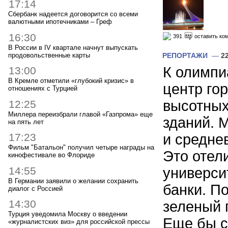
17:14
Сбербанк надеется договорится со всеми
валютными ипотечниками – Греф
16:30
391
оставить ко
В России в IV квартале начнут выпускать
продовольственные карты
РЕПОРТАЖИ
—
2
К олимпи
13:00
В Кремле отметили «глубокий кризис» в
центр го
отношениях с Турцией
высотны
12:25
Миллера переизбрали главой «Газпрома» еще
зданий. 
на пять лет
и средне
17:23
Фильм "Батальон" получил четыре награды на
Это отел
кинофестивале во Флориде
универси
14:55
В Германии заявили о желании сохранить
банки. П
диалог с Россией
14:30
зеленый 
Турция уведомила Москву о введении
Еще бы с
«журналистских виз» для российской прессы