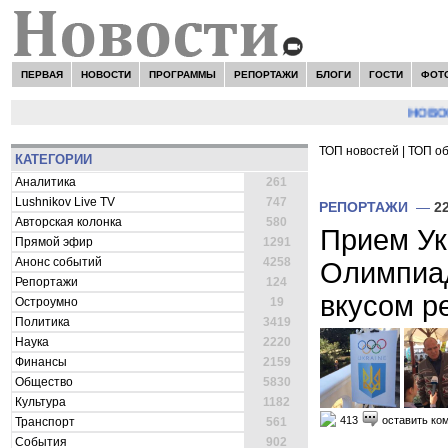
ПЕРВАЯ
НОВОСТИ
ПРОГРАММЫ
РЕПОРТАЖИ
БЛОГИ
ГОСТИ
ФОТ
НОВОСТИ:
ТОП новостей
|
ТОП о
КАТЕГОРИИ
ВСЕ НОВОСТИ 
Аналитика
261
Lushnikov Live TV
747
РЕПОРТАЖИ
—
2
Авторская колонка
580
Прием У
Прямой эфир
1291
Анонс событий
4258
Олимпиад
Репортажи
124
вкусом ре
Остроумно
19
Политика
3419
Наука
2220
Финансы
2159
Общество
5830
Культура
1182
413
оставить ко
Транспорт
561
События
902