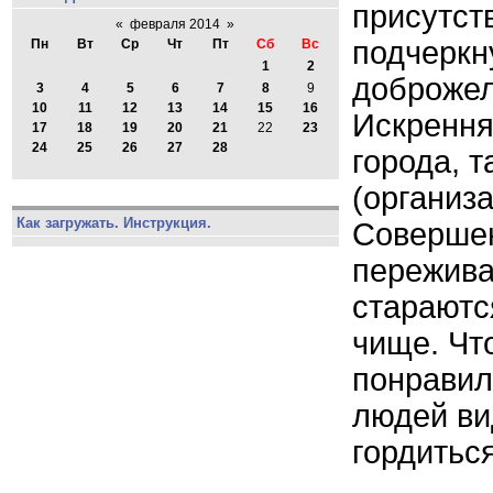
присутст
«
февраля 2014
»
подчеркн
Пн
Вт
Ср
Чт
Пт
Сб
Вс
1
2
доброжел
3
4
5
6
7
8
9
10
11
12
13
14
15
16
Искрення
17
18
19
20
21
22
23
24
25
26
27
28
города, т
(организ
Как загружать. Инструкция.
Совершен
пережива
стараютс
чище. Чт
понравил
людей ви
гордиться