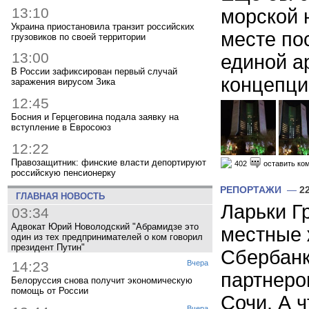
13:10
морской 
Украина приостановила транзит российских
месте пос
грузовиков по своей территории
13:00
единой а
В России зафиксирован первый случай
концепции
заражения вирусом Зика
12:45
Босния и Герцеговина подала заявку на
вступление в Евросоюз
12:22
Правозащитник: финские власти депортируют
402
оставить ко
российскую пенсионерку
РЕПОРТАЖИ
—
2
ГЛАВНАЯ НОВОСТЬ
Ларьки Г
03:34
Адвокат Юрий Новолодский "Абрамидзе это
местные 
один из тех предпринимателей о ком говорил
президент Путин"
Сбербанк
14:23
Вчера
партнеро
Белоруссия снова получит экономическую
помощь от России
Сочи. А 
Вчера