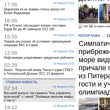
17:00
03 Февраля 2016
Шарапова из-за травмы плеча пропустит
Кубок Федерации
16:00
03 Февраля 2016
РФ и Египет обсуждают вопрос поставки
436
оставить ко
Egypt Air до 40 лайнеров SSJ 100
15:50
03 Февраля 2016
РЕПОРТАЖИ
—
2
Симпати
Лавров рассказал об условиях прекращения
операции ВКС в Сирии
прибрежн
12:00
03 Февраля 2016
Нефтяникам укорачивают кредитные рейтинги
море вид
02:29
03 Февраля 2016
причале 
Анонс. Творческий вечер Театр-студии СПбГУ
в Театральной Долине ОСС 13 февраля
из Питер
гости и у
ГЛАВНАЯ НОВОСТЬ
02:14
03 Февраля 2016
олимпиад
Восьмой выпуск ток-сериала "Как управлять
мужчиной!" с темой "Любимые женские мифы
2 часть"
19:12
02 Февраля 2016