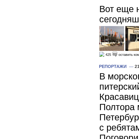
Вот еще 
сегодняшн
425
оставить ко
РЕПОРТАЖИ
—
2
В морско
питерски
Красавиц
Полтора 
Петербур
с ребята
Поговори