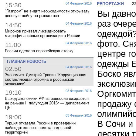
РЕПОРТАЖИ
—
2
15:30
04 Февраля 2016
Вы давно
"Газпром" не видит необходимости открывать
ценовую войну на рынке газа
раз очере
14:50
04 Февраля 2016
одеждой?
Миронов призвал ликвидировать
микрофинансовые организации в России
фото. Сн
11:00
04 Февраля 2016
Россия сделала европейскую ставку
центре г
одежды Б
ГЛАВНАЯ НОВОСТЬ
02:50
04 Февраля 2016
Боско яв
Экономист Дмитрий Травин "Коррупционная
составляющая огромна в российской
эксклюзи
экономике"
Оргкомит
19:10
03 Февраля 2016
Выход экономики РФ из рецессии ожидается
продажу
не раньше II полугодия 2016г — департамент
ЦБ
олимпийс
19:00
03 Февраля 2016
В Сочи и 
Турция отказала России в проведении
наблюдательного полета над своей
десятки т
территорией