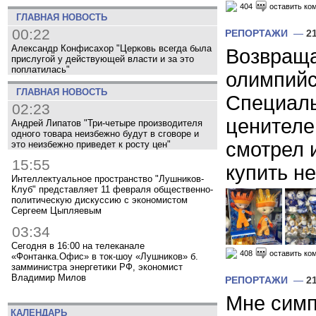
404
оставить ко
ГЛАВНАЯ НОВОСТЬ
00:22
РЕПОРТАЖИ
—
2
Александр Конфисахор "Церковь всегда была
Возвраща
прислугой у действующей власти и за это
поплатилась"
олимпийс
ГЛАВНАЯ НОВОСТЬ
Специаль
02:23
ценителе
Андрей Липатов "Три-четыре производителя
одного товара неизбежно будут в сговоре и
смотрел 
это неизбежно приведет к росту цен"
15:55
купить нес
Интеллектуальное пространство "Лушников-
Клуб" представляет 11 февраля общественно-
политическую дискуссию с экономистом
Сергеем Цыпляевым
03:34
Сегодня в 16:00 на телеканале
408
оставить ко
«Фонтанка.Офис» в ток-шоу «Лушников» б.
замминистра энергетики РФ, экономист
Владимир Милов
РЕПОРТАЖИ
—
2
Мне симп
КАЛЕНДАРЬ