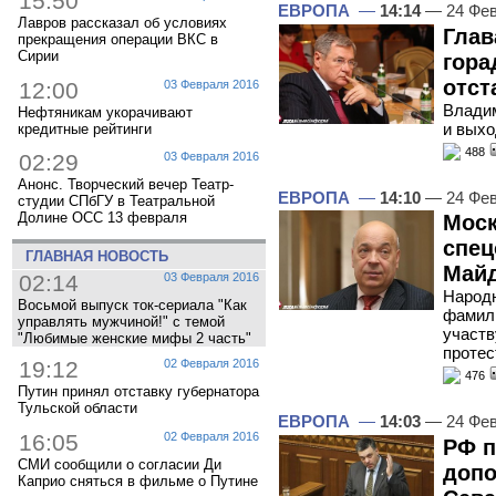
15:50
ЕВРОПА
—
14:14
— 24 Фев
Лавров рассказал об условиях
Глав
прекращения операции ВКС в
Сирии
гора
отст
12:00
03 Февраля 2016
Владим
Нефтяникам укорачивают
и выхо
кредитные рейтинги
488
02:29
03 Февраля 2016
Анонс. Творческий вечер Театр-
ЕВРОПА
—
14:10
— 24 Фев
студии СПбГУ в Театральной
Долине ОСС 13 февраля
Моск
спец
ГЛАВНАЯ НОВОСТЬ
Май
02:14
03 Февраля 2016
Народн
Восьмой выпуск ток-сериала "Как
фамили
управлять мужчиной!" с темой
участв
"Любимые женские мифы 2 часть"
протес
19:12
02 Февраля 2016
476
Путин принял отставку губернатора
Тульской области
ЕВРОПА
—
14:03
— 24 Фев
16:05
02 Февраля 2016
РФ п
СМИ сообщили о согласии Ди
допо
Каприо сняться в фильме о Путине