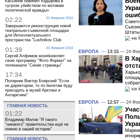
Воен
Касьянов обвинил Кадырова в
«угрозе убийством по мотивам
Укра
политической вражды»
ошиб
02:22
01 Февраля 2016
Советн
Завершается реконструкция новой
Сьюзен
театрально-съемочной площадки
Штаты 
для Интеллектуального
446
пространства "Lushnikov Club
01:39
01 Февраля 2016
ЕВРОПА
—
13:15
— 24 Фев
Сергей Алфимов возобновляет
В Ха
свою программу "Фото Формат" на
отст
телеканале "Синие страницы"
Харько
17:34
площад
Полярник Виктор Боярский "Если
собрал
не директором, то по билетам буду
428
приходить в музей Арктики и
Антарктики"
ЕВРОПА
—
12:57
— 24 Фев
ГЛАВНАЯ НОВОСТЬ
Учас
01:22
Поль
Владимир Милов "Я такого
Укр
"никакого" правительства ещё не
помню в нашей истории"
Маркия
игнори
ГЛАВНАЯ НОВОСТЬ