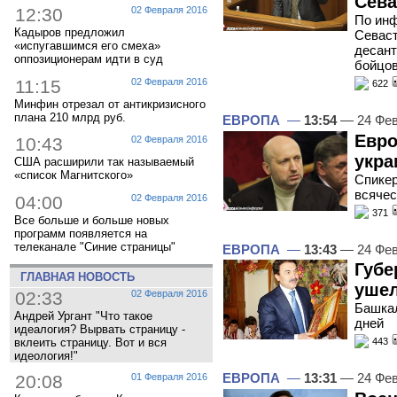
Сева
12:30
02 Февраля 2016
По инф
Кадыров предложил
Севаст
«испугавшимся его смеха»
десант
оппозиционерам идти в суд
бойцов
11:15
02 Февраля 2016
622
Минфин отрезал от антикризисного
плана 210 млрд руб.
ЕВРОПА
—
13:54
— 24 Фев
Евро
10:43
02 Февраля 2016
укра
США расширили так называемый
«список Магнитского»
Спикер
всячес
04:00
02 Февраля 2016
371
Все больше и больше новых
программ появляется на
телеканале "Синие страницы"
ЕВРОПА
—
13:43
— 24 Фев
Губе
ГЛАВНАЯ НОВОСТЬ
ушел
02:33
02 Февраля 2016
Башкал
Андрей Ургант "Что такое
дней
идеалогия? Вырвать страницу -
443
вклеить страницу. Вот и вся
идеология!"
ЕВРОПА
—
13:31
— 24 Фев
20:08
01 Февраля 2016