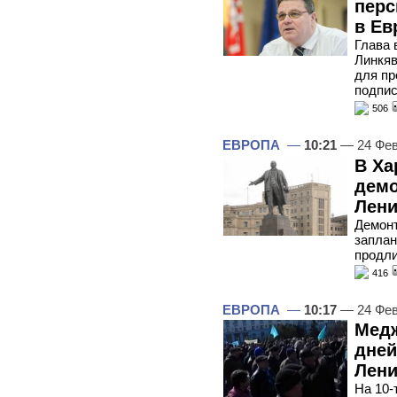
перс
в Ев
Глава 
Линкяв
для пр
подпис
506
ЕВРОПА
—
10:21
— 24 Фев
В Ха
демо
Лени
Демон
заплан
продли
416
ЕВРОПА
—
10:17
— 24 Фев
Медж
дней
Лени
На 10-