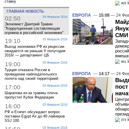
ставку
403
ГЛАВНАЯ НОВОСТЬ
ЕВРОПА
—
15:08
— 24 Фев
02:50
04 Февраля 2016
Майд
Экономист Дмитрий Травин
Янук
"Коррупционная составляющая
огромна в российской экономике"
СМИ
19:10
03 Февраля 2016
Западн
демокр
Выход экономики РФ из рецессии
россий
ожидается не раньше II полугодия
2016г — департамент ЦБ
вмешат
461
19:00
03 Февраля 2016
Турция отказала России в
ЕВРОПА
—
14:17
— 24 Фев
проведении наблюдательного
полета над своей территорией
Выдв
пост
17:00
03 Февраля 2016
нача
Шарапова из-за травмы плеча
пропустит Кубок Федерации
Центра
объяви
16:00
03 Февраля 2016
обнаро
РФ и Египет обсуждают вопрос
презид
поставки Egypt Air до 40 лайнеров
373
SSJ 100
03 Февраля 2016