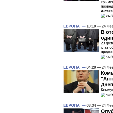
крымск
провед
измене
932
ЕВРОПА
—
10:10
— 24 Фев
В от
один
23 фев
глав о
предс
422
ЕВРОПА
—
04:28
— 24 Фев
Ком
"Ант
Днеп
Коммун
450
ЕВРОПА
—
03:34
— 24 Фев
Опуб