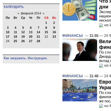
Что 
дни
КАЛЕНДАРЬ
Экспер
«
февраля 2014
»
национ
Пн
Вт
Ср
Чт
Пт
Сб
Вс
нескол
1
2
435
3
4
5
6
7
8
9
10
11
12
13
14
15
16
ФИНАНСЫ
—
11:55
— 24 Ф
17
18
19
20
21
22
23
Вели
24
25
26
27
28
фина
По сло
Джордж
Как загружать. Инструкция.
вклад 
425
ФИНАНСЫ
—
11:48
— 24 Ф
Евро
Укра
По сло
финпом
же пос
432