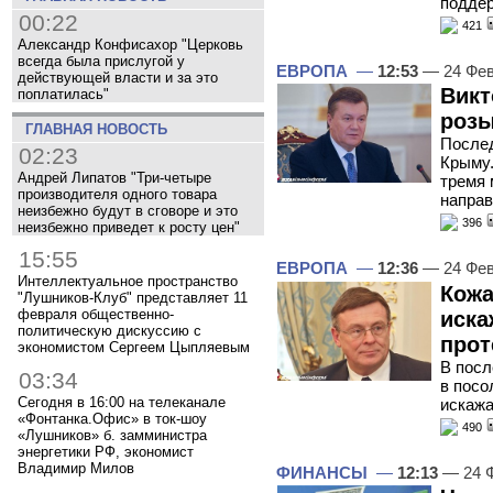
подде
00:22
421
Александр Конфисахор "Церковь
всегда была прислугой у
ЕВРОПА
—
12:53
— 24 Фев
действующей власти и за это
Викт
поплатилась"
розы
ГЛАВНАЯ НОВОСТЬ
Послед
02:23
Крыму.
Андрей Липатов "Три-четыре
тремя 
производителя одного товара
напра
неизбежно будут в сговоре и это
396
неизбежно приведет к росту цен"
15:55
ЕВРОПА
—
12:36
— 24 Фев
Интеллектуальное пространство
Кожа
"Лушников-Клуб" представляет 11
февраля общественно-
иска
политическую дискуссию с
прот
экономистом Сергеем Цыпляевым
В посл
03:34
в посо
Сегодня в 16:00 на телеканале
искажа
«Фонтанка.Офис» в ток-шоу
490
«Лушников» б. замминистра
энергетики РФ, экономист
Владимир Милов
ФИНАНСЫ
—
12:13
— 24 