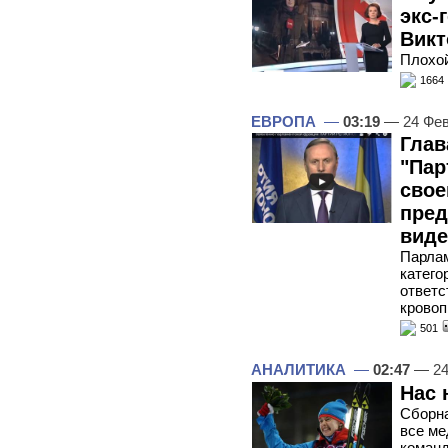
экс-
Викт
Плохой
1664
ЕВРОПА
—
03:19
— 24 Фев
Глав
"Пар
свое
пред
виде
Парлам
катего
ответс
кровоп
501
АНАЛИТИКА
—
02:47
— 24
Нас 
Сборна
все ме
коман