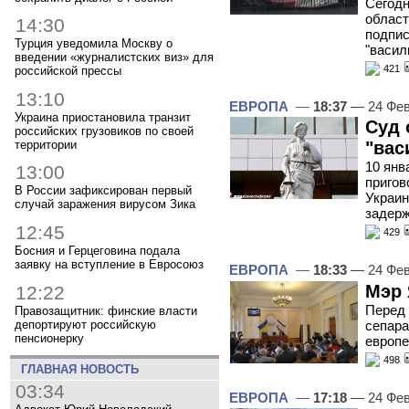
Сегодн
област
14:30
подпис
Турция уведомила Москву о
"васил
введении «журналистских виз» для
421
российской прессы
13:10
ЕВРОПА
—
18:37
— 24 Фев
Украина приостановила транзит
Суд 
российских грузовиков по своей
территории
"вас
10 янв
13:00
пригов
В России зафиксирован первый
Украин
случай заражения вирусом Зика
задерж
12:45
429
Босния и Герцеговина подала
заявку на вступление в Евросоюз
ЕВРОПА
—
18:33
— 24 Фев
Мэр 
12:22
Перед 
Правозащитник: финские власти
депортируют российскую
сепара
пенсионерку
европе
498
ГЛАВНАЯ НОВОСТЬ
03:34
ЕВРОПА
—
17:18
— 24 Фев