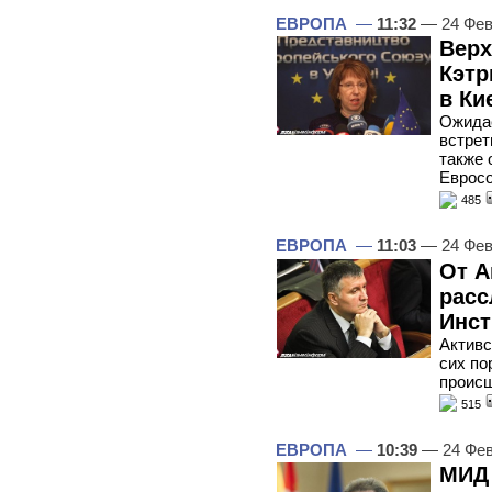
ЕВРОПА
—
11:32
— 24 Фев
Верх
Кэтр
в Ки
Ожидае
встрет
также 
Еврос
485
ЕВРОПА
—
11:03
— 24 Фев
От А
расс
Инст
Активс
сих по
происш
515
ЕВРОПА
—
10:39
— 24 Фев
МИД 