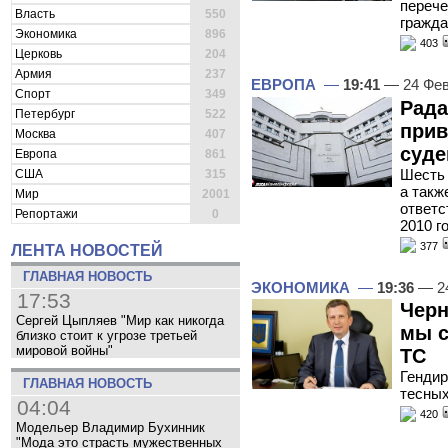
перече
Власть
550
гражда
Экономика
896
403
Церковь
204
Армия
237
ЕВРОПА
—
19:41
— 24 Фев
Спорт
349
Рада
Петербург
522
прив
Москва
407
суде
Европа
861
Шесть 
США
315
а такж
Мир
2001
ответс
Репортажи
0
2010 г
377
ЛЕНТА НОВОСТЕЙ
ГЛАВНАЯ НОВОСТЬ
ЭКОНОМИКА
—
19:36
— 24
17:53
Черн
Сергей Цыпляев "Мир как никогда
мы с
близко стоит к угрозе третьей
мировой войны"
ТС
Гендир
ГЛАВНАЯ НОВОСТЬ
тесных
04:04
420
Модельер Владимир Бухинник
"Мода это страсть мужественных