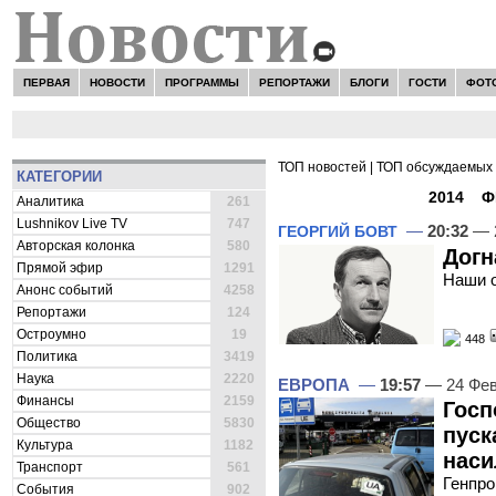
ПЕРВАЯ
НОВОСТИ
ПРОГРАММЫ
РЕПОРТАЖИ
БЛОГИ
ГОСТИ
ФОТ
ТОП новостей
|
ТОП обсуждаемых 
КАТЕГОРИИ
ВСЕ НОВОСТИ -
2014
»
Ф
Аналитика
261
Lushnikov Live TV
747
—
20:32
— 
ГЕОРГИЙ БОВТ
Авторская колонка
580
Догн
Прямой эфир
1291
Наши 
Анонс событий
4258
Репортажи
124
Остроумно
19
448
Политика
3419
Наука
2220
ЕВРОПА
—
19:57
— 24 Фев
Финансы
2159
Госп
Общество
5830
пуск
Культура
1182
наси
Транспорт
561
Генпро
События
902