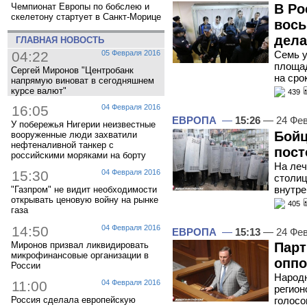
Чемпионат Европы по бобслею и
В Ро
скелетону стартует в Санкт-Морице
вось
дела
ГЛАВНАЯ НОВОСТЬ
Семь у
04:22
05 Февраля 2016
площад
Сергей Миронов "Центробанк
на срок
напрямую виноват в сегодняшнем
курсе валют"
439
16:05
04 Февраля 2016
ЕВРОПА
—
15:26
— 24 Фев
У побережья Нигерии неизвестные
Бойц
вооруженные люди захватили
нефтеналивной танкер с
пост
российскими моряками на борту
На леч
15:30
04 Февраля 2016
столиц
внутре
"Газпром" не видит необходимости
открывать ценовую войну на рынке
405
газа
14:50
04 Февраля 2016
ЕВРОПА
—
15:13
— 24 Фев
Миронов призвал ликвидировать
Парт
микрофинансовые организации в
оппо
России
Народн
11:00
04 Февраля 2016
регион
голосо
Россия сделала европейскую