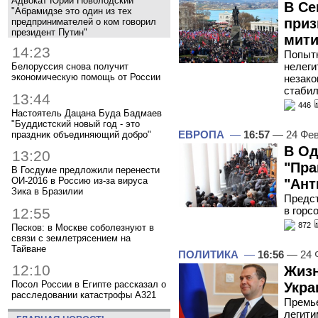
Адвокат Юрий Новолодский
В Се
"Абрамидзе это один из тех
приз
предпринимателей о ком говорил
президент Путин"
мити
14:23
Попытк
нелеги
Белоруссия снова получит
экономическую помощь от России
незако
стабил
13:44
446
Настоятель Дацана Буда Бадмаев
"Буддистский новый год - это
ЕВРОПА
—
16:57
— 24 Фев
праздник объединяющий добро"
В Од
13:20
"Пра
В Госдуме предложили перенести
ОИ-2016 в Россию из-за вируса
"Ант
Зика в Бразилии
Предст
в горс
12:55
872
Песков: в Москве соболезнуют в
связи с землетрясением на
Тайване
ПОЛИТИКА
—
16:56
— 24 
12:10
Жизн
Посол России в Египте рассказал о
Укра
расследовании катастрофы A321
Премье
легити