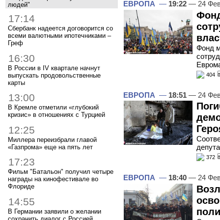
ЕВРОПА
—
19:22
— 24 Фев
людей"
Фонд
17:14
сотр
Сбербанк надеется договорится со
всеми валютными ипотечниками –
вла
Греф
Фонд 
сотруд
16:30
Еврома
В России в IV квартале начнут
выпускать продовольственные
404
карты
ЕВРОПА
—
18:51
— 24 Фев
13:00
Поги
В Кремле отметили «глубокий
кризис» в отношениях с Турцией
демо
Геро
12:25
Соотв
Миллера переизбрали главой
депута
«Газпрома» еще на пять лет
372
17:23
Фильм "Батальон" получил четыре
ЕВРОПА
—
18:40
— 24 Фев
награды на кинофестивале во
Флориде
Возл
осв
14:55
пол
В Германии заявили о желании
сохранить диалог с Россией