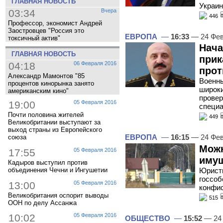
ГЛАВНАЯ НОВОСТЬ
Украин
03:34
Вчера
446
Профессор, экономист Андрей
Заостровцев "Россия это
ЕВРОПА
—
16:33
— 24 Фев
токсичный актив"
Нача
ГЛАВНАЯ НОВОСТЬ
прик
04:18
06 Февраля 2016
прот
Александр Мамонтов "85
Военны
процентов кинорынка занято
широки
американским кино"
провер
19:00
05 Февраля 2016
специ
Почти половина жителей
449
Великобритании выступают за
выход страны из Европейского
ЕВРОПА
—
16:15
— 24 Фев
союза
Можн
17:55
05 Февраля 2016
иму
Кадыров выступил против
Юрист
объединения Чечни и Ингушетии
госсоб
13:00
05 Февраля 2016
конфис
Великобритания оспорит выводы
515
ООН по делу Ассанжа
10:02
05 Февраля 2016
ОБЩЕСТВО
—
15:52
— 24