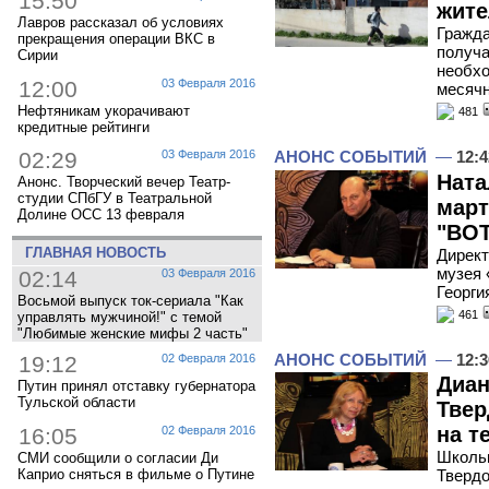
15:50
жите
Лавров рассказал об условиях
Гражда
прекращения операции ВКС в
получа
Сирии
необхо
12:00
03 Февраля 2016
месячн
Нефтяникам укорачивают
481
кредитные рейтинги
АНОНС СОБЫТИЙ
—
12:4
02:29
03 Февраля 2016
Ната
Анонс. Творческий вечер Театр-
студии СПбГУ в Театральной
март
Долине ОСС 13 февраля
"ВОТ
ГЛАВНАЯ НОВОСТЬ
Директ
музея 
02:14
03 Февраля 2016
Георги
Восьмой выпуск ток-сериала "Как
461
управлять мужчиной!" с темой
"Любимые женские мифы 2 часть"
АНОНС СОБЫТИЙ
—
12:3
19:12
02 Февраля 2016
Диан
Путин принял отставку губернатора
Тульской области
Твер
на т
16:05
02 Февраля 2016
Школь
СМИ сообщили о согласии Ди
Каприо сняться в фильме о Путине
Твердо