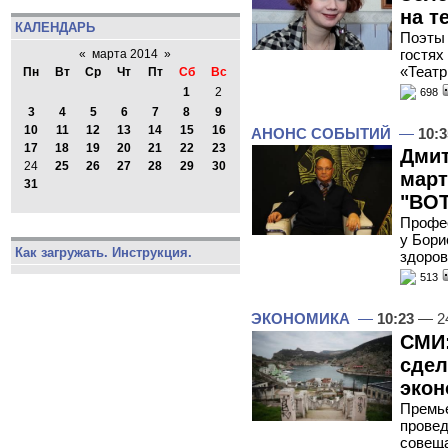
на т
КАЛЕНДАРЬ
Поэты 
гостях
«
марта 2014
»
«Театр
Пн
Вт
Ср
Чт
Пт
Сб
Вс
1
2
698
3
4
5
6
7
8
9
10
11
12
13
14
15
16
АНОНС СОБЫТИЙ
—
10:3
17
18
19
20
21
22
23
Дмит
24
25
26
27
28
29
30
март
31
"ВОТ
Профес
у Бори
Как загружать. Инструкция.
здоров
513
ЭКОНОМИКА
—
10:23
— 24
СМИ:
сдел
экон
Премье
провед
совеща