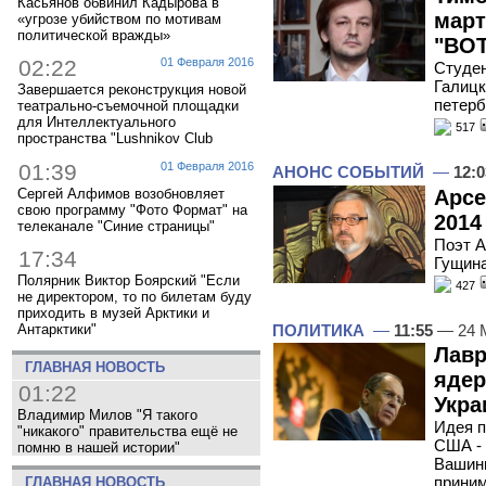
Касьянов обвинил Кадырова в
март
«угрозе убийством по мотивам
политической вражды»
"ВОТ
02:22
01 Февраля 2016
Студен
Галицк
Завершается реконструкция новой
петер
театрально-съемочной площадки
для Интеллектуального
517
пространства "Lushnikov Club
01:39
01 Февраля 2016
АНОНС СОБЫТИЙ
—
12:0
Арсе
Сергей Алфимов возобновляет
свою программу "Фото Формат" на
2014
телеканале "Синие страницы"
Поэт А
17:34
Гущина
Полярник Виктор Боярский "Если
427
не директором, то по билетам буду
приходить в музей Арктики и
ПОЛИТИКА
—
11:55
— 24 
Антарктики"
Лавр
ГЛАВНАЯ НОВОСТЬ
ядер
01:22
Укра
Владимир Милов "Я такого
Идея п
"никакого" правительства ещё не
США - 
помню в нашей истории"
Вашинг
прини
ГЛАВНАЯ НОВОСТЬ