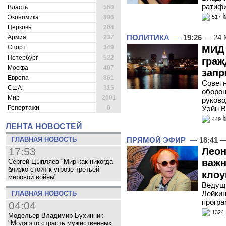
ратифи
Власть
550
Экономика
896
517
Церковь
204
ПОЛИТИКА
—
19:26
— 24 
Армия
237
МИД 
Спорт
349
Петербург
522
граж
Москва
407
запр
Европа
861
Советн
США
315
оборон
Мир
2001
руково
Уэйн В
Репортажи
0
449
ЛЕНТА НОВОСТЕЙ
ПРЯМОЙ ЭФИР
—
18:41
—
ГЛАВНАЯ НОВОСТЬ
Леон
17:53
важн
Сергей Цыпляев "Мир как никогда
близко стоит к угрозе третьей
клоу
мировой войны"
Ведущи
Лейкин
ГЛАВНАЯ НОВОСТЬ
програ
04:04
1324
Модельер Владимир Бухинник
"Мода это страсть мужественных