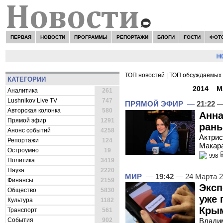
ПЕРВАЯ
НОВОСТИ
ПРОГРАММЫ
РЕПОРТАЖИ
БЛОГИ
ГОСТИ
ФОТ
НОВОС
ТОП новостей
|
ТОП обсуждаемых 
КАТЕГОРИИ
ВСЕ НОВОСТИ -
2014
»
М
Аналитика
261
Lushnikov Live TV
747
ПРЯМОЙ ЭФИР
—
21:22
—
Авторская колонка
580
Анна
Прямой эфир
1291
рань
Анонс событий
4258
Актрис
Репортажи
124
Макара
Остроумно
19
998
Политика
3419
Наука
2220
МИР
—
19:42
— 24 Марта 
Финансы
2159
Эксп
Общество
5830
уже 
Культура
1182
Крым
Транспорт
561
События
902
Владим