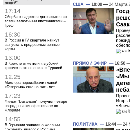
людей"
США
—
18:09
— 24 Марта 
17:14
Госд
реше
Сбербанк надеется договорится со
всеми валютными ипотечниками –
Саак
Греф
Провед
16:30
рассле
презид
В России в IV квартале начнут
выпускать продовольственные
обеспо
карты
436
13:00
ПРЯМОЙ ЭФИР
—
16:58
—
В Кремле отметили «глубокий
кризис» в отношениях с Турцией
«Впе
«Мы 
12:25
дете
Миллера переизбрали главой
«Газпрома» еще на пять лет
неба
17:23
Право
Игорь 
Фильм "Батальон" получил четыре
«Впеч
награды на кинофестивале во
Флориде
549
14:55
ПОЛИТИКА
—
16:44
— 24 
В Германии заявили о желании
сохранить диалог с Россией