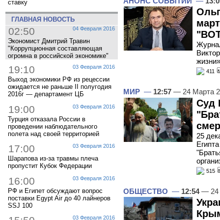
АНОНС СОБЫТИЙ
—
13:0
ставку
Ольг
ГЛАВНАЯ НОВОСТЬ
март
02:50
04 Февраля 2016
"ВОТ
Экономист Дмитрий Травин
Журнал
"Коррупционная составляющая
Виктор
огромна в российской экономике"
жизни
19:10
03 Февраля 2016
411
Выход экономики РФ из рецессии
ожидается не раньше II полугодия
МИР
—
12:57
— 24 Марта 
2016г — департамент ЦБ
Суд 
19:00
03 Февраля 2016
"Бра
Турция отказала России в
смер
проведении наблюдательного
полета над своей территорией
25 дек
Египта
17:00
03 Февраля 2016
"Брать
Шарапова из-за травмы плеча
органи
пропустит Кубок Федерации
515
16:00
03 Февраля 2016
РФ и Египет обсуждают вопрос
ОБЩЕСТВО
—
12:54
— 24
поставки Egypt Air до 40 лайнеров
Укра
SSJ 100
Крым
03 Февраля 2016