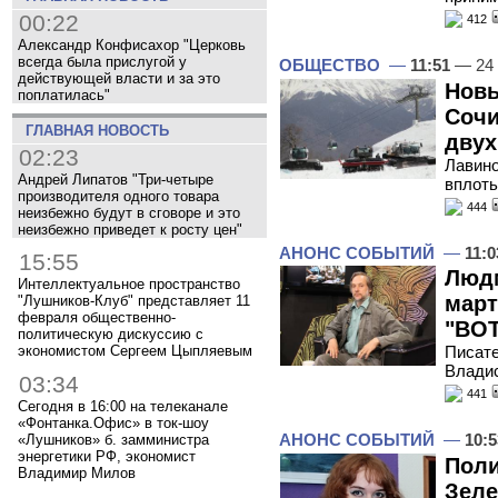
00:22
412
Александр Конфисахор "Церковь
всегда была прислугой у
ОБЩЕСТВО
—
11:51
— 24 
действующей власти и за это
Новы
поплатилась"
Сочи
ГЛАВНАЯ НОВОСТЬ
двух
02:23
Лавино
Андрей Липатов "Три-четыре
вплоть
производителя одного товара
444
неизбежно будут в сговоре и это
неизбежно приведет к росту цен"
АНОНС СОБЫТИЙ
—
11:0
15:55
Людм
Интеллектуальное пространство
март
"Лушников-Клуб" представляет 11
февраля общественно-
"ВОТ
политическую дискуссию с
экономистом Сергеем Цыпляевым
Писате
Владис
03:34
441
Сегодня в 16:00 на телеканале
«Фонтанка.Офис» в ток-шоу
АНОНС СОБЫТИЙ
—
10:5
«Лушников» б. замминистра
энергетики РФ, экономист
Поли
Владимир Милов
Зеле