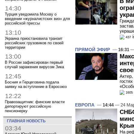
В М
огра
14:30
укра
Турция уведомила Москву о
введении «журналистских виз» для
Гражда
российской прессы
застав
украше
13:10
437
Украина приостановила транзит
российских грузовиков по своей
территории
ПРЯМОЙ ЭФИР
—
16:31
—
Макс
13:00
инте
В России зафиксирован первый
случай заражения вирусом Зика
свое
12:45
Актер,
гостях
Босния и Герцеговина подала
«Особы
заявку на вступление в Евросоюз
1605
12:22
Правозащитник: финские власти
ЕВРОПА
—
14:44
— 24 Мар
депортируют российскую
пенсионерку
СНБО
мино
ГЛАВНАЯ НОВОСТЬ
Кры
03:34
На реф