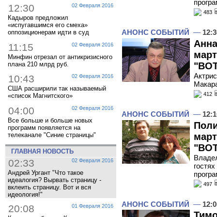
програ
12:30
02 Февраля 2016
483
Кадыров предложил
«испугавшимся его смеха»
АНОНС СОБЫТИЙ
—
12:3
оппозиционерам идти в суд
Анна
11:15
02 Февраля 2016
март
Минфин отрезал от антикризисного
плана 210 млрд руб.
"ВОТ
Актрис
10:43
02 Февраля 2016
Макара
США расширили так называемый
412
«список Магнитского»
04:00
02 Февраля 2016
АНОНС СОБЫТИЙ
—
12:1
Все больше и больше новых
Поли
программ появляется на
март
телеканале "Синие страницы"
"ВОТ
ГЛАВНАЯ НОВОСТЬ
Владел
02:33
02 Февраля 2016
гостях
Андрей Ургант "Что такое
програ
идеалогия? Вырвать страницу -
497
вклеить страницу. Вот и вся
идеология!"
АНОНС СОБЫТИЙ
—
12:0
20:08
01 Февраля 2016
Тимо