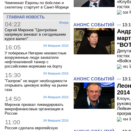
«Клуба
Чемпионат Европы по бобслею и
гостях
скелетону стартует в Санкт-Морице
508
ГЛАВНАЯ НОВОСТЬ
04:22
Вчера
АНОНС СОБЫТИЙ
—
13:1
Сергей Миронов "Центробанк
Андр
напрямую виноват в сегодняшнем
март
курсе валют"
"ВОТ
16:05
04 Февраля 2016
Депута
У побережья Нигерии неизвестные
гостях
вооруженные люди захватили
«Войск
нефтеналивной танкер с
российскими моряками на борту
481
15:30
04 Февраля 2016
АНОНС СОБЫТИЙ
—
13:1
"Газпром" не видит необходимости
Леон
открывать ценовую войну на рынке
газа
2014
14:50
04 Февраля 2016
Клоун,
руково
Миронов призвал ликвидировать
Лейкин
микрофинансовые организации в
програ
России
494
11:00
04 Февраля 2016
Россия сделала европейскую