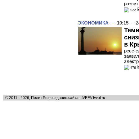
развит
522
ЭКОНОМИКА
—
10:15
— 24
Теми
сниз
в К
ресс-с
заявил
электр
476
© 2011 - 2026, Полит.Pro, создание сайта - IVEEV.tvvot.ru