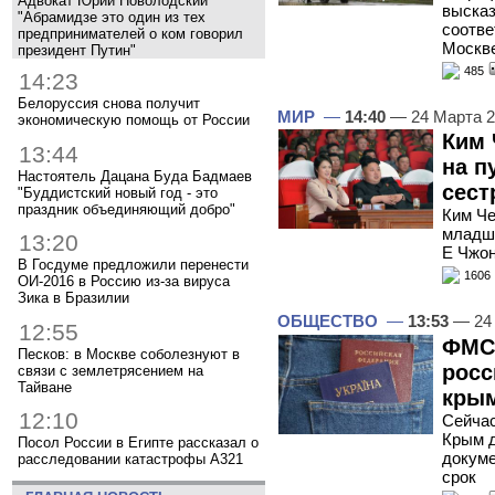
Адвокат Юрий Новолодский
высказ
"Абрамидзе это один из тех
соотве
предпринимателей о ком говорил
Москве
президент Путин"
485
14:23
Белоруссия снова получит
МИР
—
14:40
— 24 Марта 
экономическую помощь от России
Ким 
13:44
на п
Настоятель Дацана Буда Бадмаев
сест
"Буддистский новый год - это
праздник объединяющий добро"
Ким Че
младша
13:20
Е Чжон
В Госдуме предложили перенести
1606
ОИ-2016 в Россию из-за вируса
Зика в Бразилии
ОБЩЕСТВО
—
13:53
— 24
12:55
ФМС
Песков: в Москве соболезнуют в
росс
связи с землетрясением на
Тайване
крым
12:10
Сейчас
Крым д
Посол России в Египте рассказал о
докуме
расследовании катастрофы A321
срок