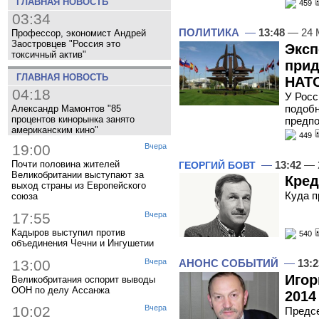
ГЛАВНАЯ НОВОСТЬ
459
03:34
ПОЛИТИКА
—
13:48
— 24 
Профессор, экономист Андрей
Заостровцев "Россия это
Эксп
токсичный актив"
прид
ГЛАВНАЯ НОВОСТЬ
НАТО
04:18
У Росс
подоб
Александр Мамонтов "85
процентов кинорынка занято
предпо
американским кино"
449
19:00
Вчера
—
13:42
— 
Почти половина жителей
ГЕОРГИЙ БОВТ
Великобритании выступают за
Кред
выход страны из Европейского
Куда п
союза
17:55
Вчера
Кадыров выступил против
540
объединения Чечни и Ингушетии
13:00
Вчера
АНОНС СОБЫТИЙ
—
13:2
Игор
Великобритания оспорит выводы
ООН по делу Ассанжа
2014
10:02
Вчера
Предсе